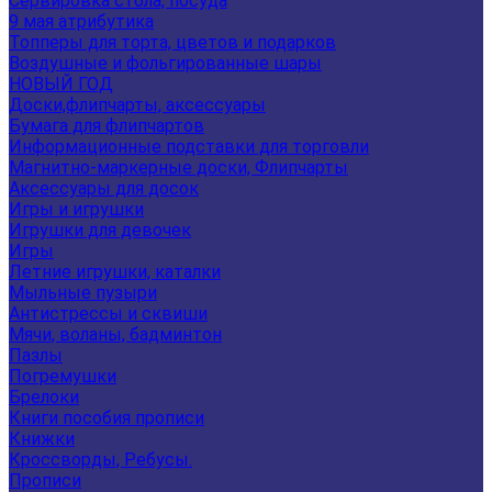
Сервировка стола, посуда
9 мая атрибутика
Топперы для торта, цветов и подарков
Воздушные и фольгированные шары
НОВЫЙ ГОД
Доски,флипчарты, аксессуары
Бумага для флипчартов
Информационные подставки для торговли
Магнитно-маркерные доски, Флипчарты
Аксессуары для досок
Игры и игрушки
Игрушки для девочек
Игры
Летние игрушки, каталки
Мыльные пузыри
Антистрессы и сквиши
Мячи, воланы, бадминтон
Пазлы
Погремушки
Брелоки
Книги пособия прописи
Книжки
Кроссворды, Ребусы.
Прописи