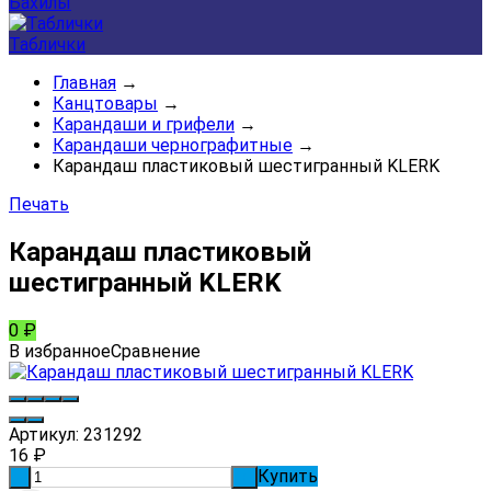
Бахилы
Таблички
Главная
→
Канцтовары
→
Карандаши и грифели
→
Карандаши чернографитные
→
Карандаш пластиковый шестигранный KLERK
Печать
Карандаш пластиковый
шестигранный KLERK
0
₽
В избранное
Сравнение
Артикул:
231292
16
₽
Купить
-
+