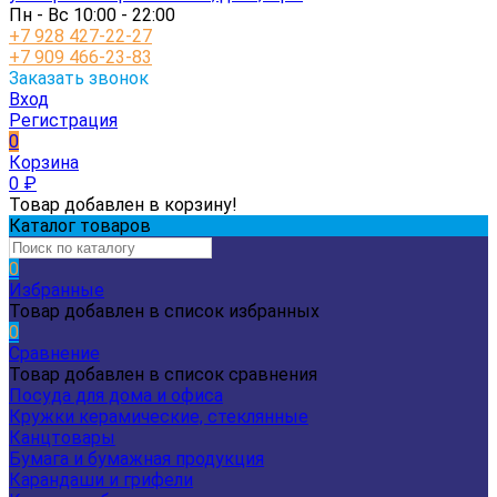
Пн - Вс 10:00 - 22:00
+7 928 427-22-27
+7 909 466-23-83
Заказать звонок
Вход
Регистрация
0
Корзина
0
₽
Товар добавлен в корзину!
Каталог товаров
0
Избранные
Товар добавлен в список избранных
0
Сравнение
Товар добавлен в список сравнения
Посуда для дома и офиса
Кружки керамические, стеклянные
Канцтовары
Бумага и бумажная продукция
Карандаши и грифели