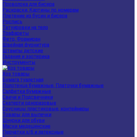
Проволока для бисера
Раскраски, Картины по номерам
Плетение из бусин и бисера
Роспись
Татуировки на тело
Трафареты
Фетр, Фоамиран
Швейная фурнитура
Штампы детские
Гадания и эзотерика
Инструменты
Хоз товары
Бумага туалетная
Полотенца бумажные, Платочки бумажные
Салфетки бумажные
Свечи и Подсвечники
Скатерти одноразовые
Соусницы пластиковые, контейнеры
Товары для выпечки
Шнурки для обуви
Маски медецинские
Перчатки х/б и латексные