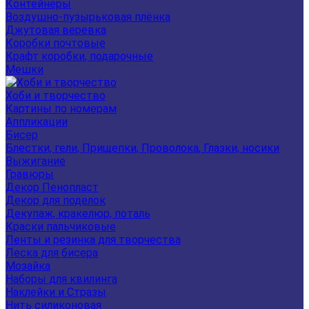
Контейнеры
Воздушно-пузырьковая плёнка
Джутовая веревка
Коробки почтовые
Крафт коробки, подарочные
Мешки
Хоби и творчество
Картины по номерам
Аппликации
Бисер
Блестки, гели, Прищепки, Проволока, Глазки, носики
Выжигание
Гравюры
Декор Пенопласт
Декор для поделок
Декупаж, кракелюр, поталь
Краски пальчиковые
Ленты и резинка для творчества
Леска для бисера
Мозайка
Наборы для квилинга
Наклейки и Стразы
Нить силиконовая