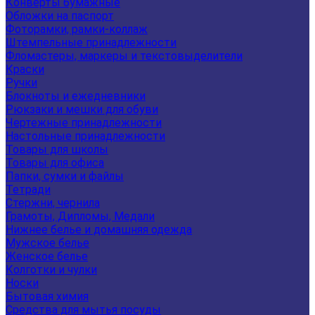
Конверты бумажные
Обложки на паспорт
Фоторамки, рамки-коллаж
Штемпельные принадлежности
Фломастеры, маркеры и текстовыделители
Краски
Ручки
Блокноты и ежедневники
Рюкзаки и мешки для обуви
Чертежные принадлежности
Настольные принадлежности
Товары для школы
Товары для офиса
Папки, сумки и файлы
Тетради
Стержни, чернила
Грамоты, Дипломы, Медали
Нижнее белье и домашняя одежда
Мужское белье
Женское белье
Колготки и чулки
Носки
Бытовая химия
Средства для мытья посуды