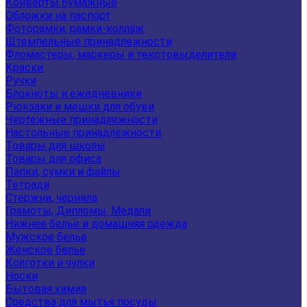
Конверты бумажные
Обложки на паспорт
Фоторамки, рамки-коллаж
Штемпельные принадлежности
Фломастеры, маркеры и текстовыделители
Краски
Ручки
Блокноты и ежедневники
Рюкзаки и мешки для обуви
Чертежные принадлежности
Настольные принадлежности
Товары для школы
Товары для офиса
Папки, сумки и файлы
Тетради
Стержни, чернила
Грамоты, Дипломы, Медали
Нижнее белье и домашняя одежда
Мужское белье
Женское белье
Колготки и чулки
Носки
Бытовая химия
Средства для мытья посуды