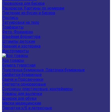
Проволока для бисера
Раскраски, Картины по номерам
Плетение из бусин и бисера
Роспись
Татуировки на тело
Трафареты
Фетр, Фоамиран
Швейная фурнитура
Штампы детские
Гадания и эзотерика
Инструменты
Хоз товары
Бумага туалетная
Полотенца бумажные, Платочки бумажные
Салфетки бумажные
Свечи и Подсвечники
Скатерти одноразовые
Соусницы пластиковые, контейнеры
Товары для выпечки
Шнурки для обуви
Маски медецинские
Перчатки х/б и латексные