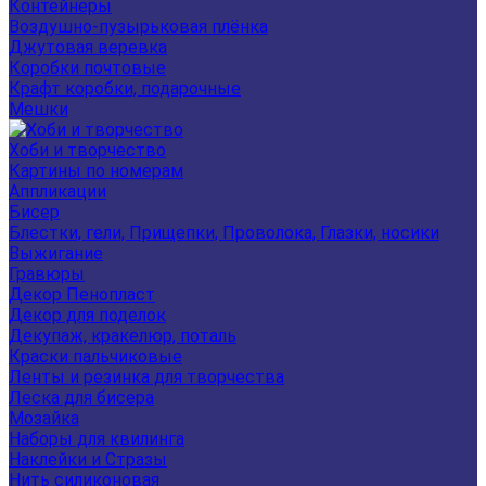
Контейнеры
Воздушно-пузырьковая плёнка
Джутовая веревка
Коробки почтовые
Крафт коробки, подарочные
Мешки
Хоби и творчество
Картины по номерам
Аппликации
Бисер
Блестки, гели, Прищепки, Проволока, Глазки, носики
Выжигание
Гравюры
Декор Пенопласт
Декор для поделок
Декупаж, кракелюр, поталь
Краски пальчиковые
Ленты и резинка для творчества
Леска для бисера
Мозайка
Наборы для квилинга
Наклейки и Стразы
Нить силиконовая