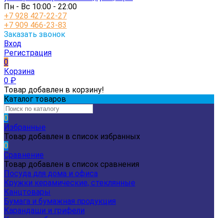
Пн - Вс 10:00 - 22:00
+7 928 427-22-27
+7 909 466-23-83
Заказать звонок
Вход
Регистрация
0
Корзина
0
₽
Товар добавлен в корзину!
Каталог товаров
0
Избранные
Товар добавлен в список избранных
0
Сравнение
Товар добавлен в список сравнения
Посуда для дома и офиса
Кружки керамические, стеклянные
Канцтовары
Бумага и бумажная продукция
Карандаши и грифели