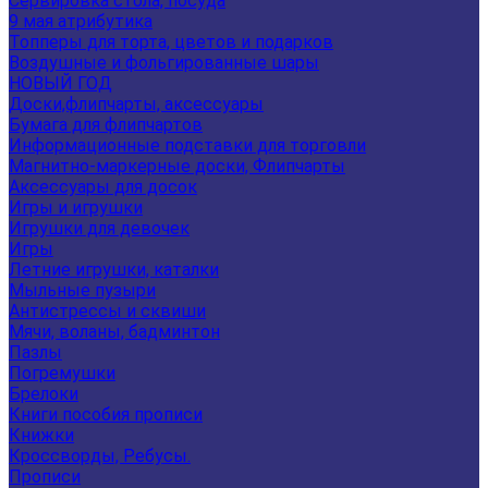
Сервировка стола, посуда
9 мая атрибутика
Топперы для торта, цветов и подарков
Воздушные и фольгированные шары
НОВЫЙ ГОД
Доски,флипчарты, аксессуары
Бумага для флипчартов
Информационные подставки для торговли
Магнитно-маркерные доски, Флипчарты
Аксессуары для досок
Игры и игрушки
Игрушки для девочек
Игры
Летние игрушки, каталки
Мыльные пузыри
Антистрессы и сквиши
Мячи, воланы, бадминтон
Пазлы
Погремушки
Брелоки
Книги пособия прописи
Книжки
Кроссворды, Ребусы.
Прописи