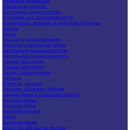
Конверты бумажные
Обложки на паспорт
Фоторамки, рамки-коллаж
Штемпельные принадлежности
Фломастеры, маркеры и текстовыделители
Краски
Ручки
Блокноты и ежедневники
Рюкзаки и мешки для обуви
Чертежные принадлежности
Настольные принадлежности
Товары для школы
Товары для офиса
Папки, сумки и файлы
Тетради
Стержни, чернила
Грамоты, Дипломы, Медали
Нижнее белье и домашняя одежда
Мужское белье
Женское белье
Колготки и чулки
Носки
Бытовая химия
Средства для мытья посуды