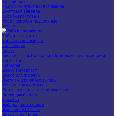
Контейнеры
Воздушно-пузырьковая плёнка
Джутовая веревка
Коробки почтовые
Крафт коробки, подарочные
Мешки
Хоби и творчество
Картины по номерам
Аппликации
Бисер
Блестки, гели, Прищепки, Проволока, Глазки, носики
Выжигание
Гравюры
Декор Пенопласт
Декор для поделок
Декупаж, кракелюр, поталь
Краски пальчиковые
Ленты и резинка для творчества
Леска для бисера
Мозайка
Наборы для квилинга
Наклейки и Стразы
Нить силиконовая