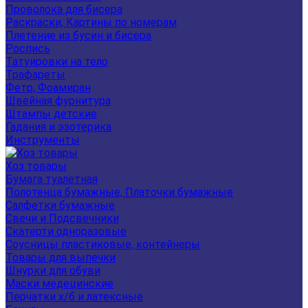
Проволока для бисера
Раскраски, Картины по номерам
Плетение из бусин и бисера
Роспись
Татуировки на тело
Трафареты
Фетр, Фоамиран
Швейная фурнитура
Штампы детские
Гадания и эзотерика
Инструменты
Хоз товары
Бумага туалетная
Полотенца бумажные, Платочки бумажные
Салфетки бумажные
Свечи и Подсвечники
Скатерти одноразовые
Соусницы пластиковые, контейнеры
Товары для выпечки
Шнурки для обуви
Маски медецинские
Перчатки х/б и латексные