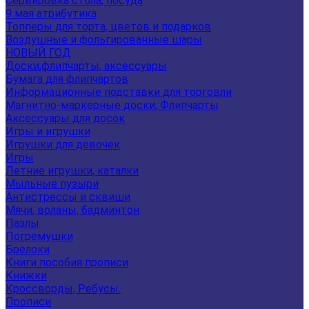
Сервировка стола, посуда
9 мая атрибутика
Топперы для торта, цветов и подарков
Воздушные и фольгированные шары
НОВЫЙ ГОД
Доски,флипчарты, аксессуары
Бумага для флипчартов
Информационные подставки для торговли
Магнитно-маркерные доски, Флипчарты
Аксессуары для досок
Игры и игрушки
Игрушки для девочек
Игры
Летние игрушки, каталки
Мыльные пузыри
Антистрессы и сквиши
Мячи, воланы, бадминтон
Пазлы
Погремушки
Брелоки
Книги пособия прописи
Книжки
Кроссворды, Ребусы.
Прописи