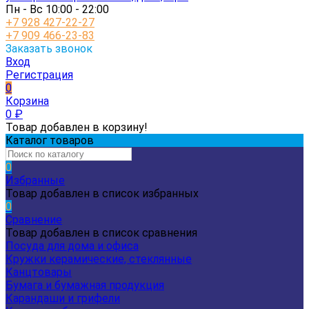
Пн - Вс 10:00 - 22:00
+7 928 427-22-27
+7 909 466-23-83
Заказать звонок
Вход
Регистрация
0
Корзина
0
₽
Товар добавлен в корзину!
Каталог товаров
0
Избранные
Товар добавлен в список избранных
0
Сравнение
Товар добавлен в список сравнения
Посуда для дома и офиса
Кружки керамические, стеклянные
Канцтовары
Бумага и бумажная продукция
Карандаши и грифели