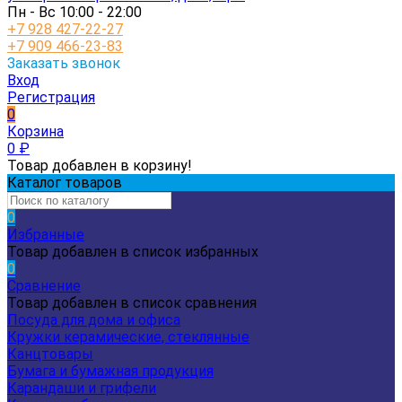
Пн - Вс 10:00 - 22:00
+7 928 427-22-27
+7 909 466-23-83
Заказать звонок
Вход
Регистрация
0
Корзина
0
₽
Товар добавлен в корзину!
Каталог товаров
0
Избранные
Товар добавлен в список избранных
0
Сравнение
Товар добавлен в список сравнения
Посуда для дома и офиса
Кружки керамические, стеклянные
Канцтовары
Бумага и бумажная продукция
Карандаши и грифели