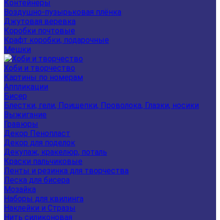
Контейнеры
Воздушно-пузырьковая плёнка
Джутовая веревка
Коробки почтовые
Крафт коробки, подарочные
Мешки
Хоби и творчество
Картины по номерам
Аппликации
Бисер
Блестки, гели, Прищепки, Проволока, Глазки, носики
Выжигание
Гравюры
Декор Пенопласт
Декор для поделок
Декупаж, кракелюр, поталь
Краски пальчиковые
Ленты и резинка для творчества
Леска для бисера
Мозайка
Наборы для квилинга
Наклейки и Стразы
Нить силиконовая