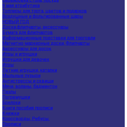
Сервировка стола, посуда
9 мая атрибутика
Топперы для торта, цветов и подарков
Воздушные и фольгированные шары
НОВЫЙ ГОД
Доски,флипчарты, аксессуары
Бумага для флипчартов
Информационные подставки для торговли
Магнитно-маркерные доски, Флипчарты
Аксессуары для досок
Игры и игрушки
Игрушки для девочек
Игры
Летние игрушки, каталки
Мыльные пузыри
Антистрессы и сквиши
Мячи, воланы, бадминтон
Пазлы
Погремушки
Брелоки
Книги пособия прописи
Книжки
Кроссворды, Ребусы.
Прописи