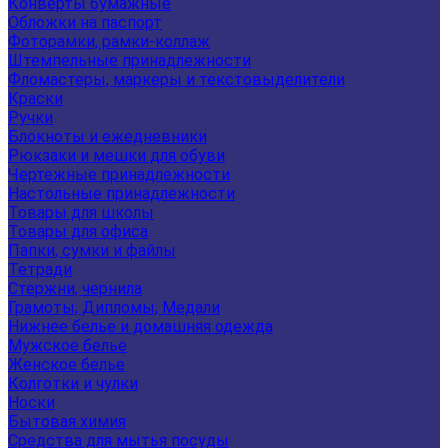
Конверты бумажные
Обложки на паспорт
Фоторамки, рамки-коллаж
Штемпельные принадлежности
Фломастеры, маркеры и текстовыделители
Краски
Ручки
Блокноты и ежедневники
Рюкзаки и мешки для обуви
Чертежные принадлежности
Настольные принадлежности
Товары для школы
Товары для офиса
Папки, сумки и файлы
Тетради
Стержни, чернила
Грамоты, Дипломы, Медали
Нижнее белье и домашняя одежда
Мужское белье
Женское белье
Колготки и чулки
Носки
Бытовая химия
Средства для мытья посуды