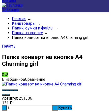
Бахилы
Таблички
Главная
→
Канцтовары
→
Папки, сумки и файлы
→
Папки на кнопке
→
Папка конверт на кнопке А4 Charming girl
Печать
Папка конверт на кнопке А4
Charming girl
0
₽
В избранное
Сравнение
Артикул:
251306
121
₽
Купить
-
+