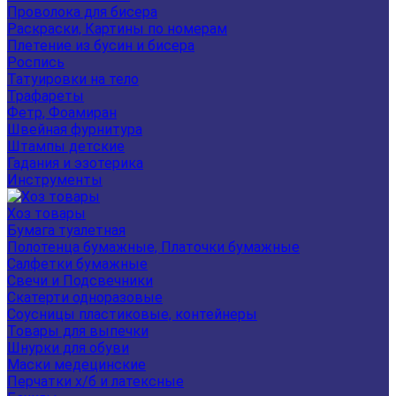
Проволока для бисера
Раскраски, Картины по номерам
Плетение из бусин и бисера
Роспись
Татуировки на тело
Трафареты
Фетр, Фоамиран
Швейная фурнитура
Штампы детские
Гадания и эзотерика
Инструменты
Хоз товары
Бумага туалетная
Полотенца бумажные, Платочки бумажные
Салфетки бумажные
Свечи и Подсвечники
Скатерти одноразовые
Соусницы пластиковые, контейнеры
Товары для выпечки
Шнурки для обуви
Маски медецинские
Перчатки х/б и латексные