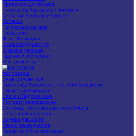
Проволока для бисера
Раскраски, Картины по номерам
Плетение из бусин и бисера
Роспись
Татуировки на тело
Трафареты
Фетр, Фоамиран
Швейная фурнитура
Штампы детские
Гадания и эзотерика
Инструменты
Хоз товары
Бумага туалетная
Полотенца бумажные, Платочки бумажные
Салфетки бумажные
Свечи и Подсвечники
Скатерти одноразовые
Соусницы пластиковые, контейнеры
Товары для выпечки
Шнурки для обуви
Маски медецинские
Перчатки х/б и латексные