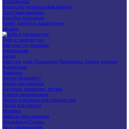
Контейнеры
Воздушно-пузырьковая плёнка
Джутовая веревка
Коробки почтовые
Крафт коробки, подарочные
Мешки
Хоби и творчество
Картины по номерам
Аппликации
Бисер
Блестки, гели, Прищепки, Проволока, Глазки, носики
Выжигание
Гравюры
Декор Пенопласт
Декор для поделок
Декупаж, кракелюр, поталь
Краски пальчиковые
Ленты и резинка для творчества
Леска для бисера
Мозайка
Наборы для квилинга
Наклейки и Стразы
Нить силиконовая