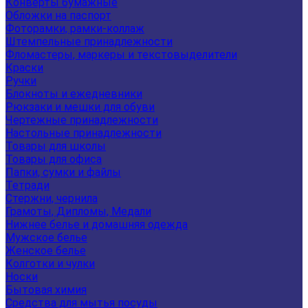
Конверты бумажные
Обложки на паспорт
Фоторамки, рамки-коллаж
Штемпельные принадлежности
Фломастеры, маркеры и текстовыделители
Краски
Ручки
Блокноты и ежедневники
Рюкзаки и мешки для обуви
Чертежные принадлежности
Настольные принадлежности
Товары для школы
Товары для офиса
Папки, сумки и файлы
Тетради
Стержни, чернила
Грамоты, Дипломы, Медали
Нижнее белье и домашняя одежда
Мужское белье
Женское белье
Колготки и чулки
Носки
Бытовая химия
Средства для мытья посуды