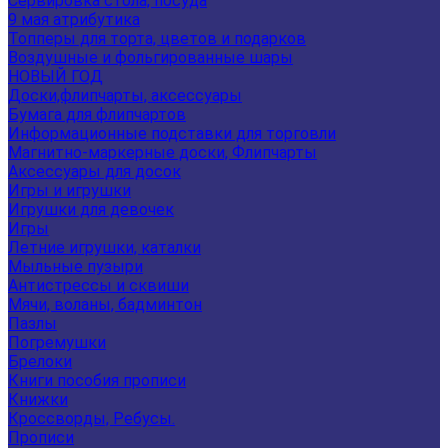
Сервировка стола, посуда
9 мая атрибутика
Топперы для торта, цветов и подарков
Воздушные и фольгированные шары
НОВЫЙ ГОД
Доски,флипчарты, аксессуары
Бумага для флипчартов
Информационные подставки для торговли
Магнитно-маркерные доски, Флипчарты
Аксессуары для досок
Игры и игрушки
Игрушки для девочек
Игры
Летние игрушки, каталки
Мыльные пузыри
Антистрессы и сквиши
Мячи, воланы, бадминтон
Пазлы
Погремушки
Брелоки
Книги пособия прописи
Книжки
Кроссворды, Ребусы.
Прописи