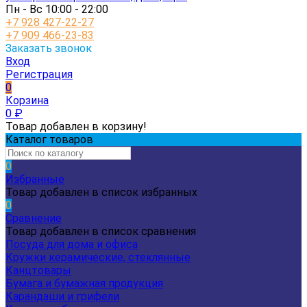
Пн - Вс 10:00 - 22:00
+7 928 427-22-27
+7 909 466-23-83
Заказать звонок
Вход
Регистрация
0
Корзина
0
₽
Товар добавлен в корзину!
Каталог товаров
0
Избранные
Товар добавлен в список избранных
0
Сравнение
Товар добавлен в список сравнения
Посуда для дома и офиса
Кружки керамические, стеклянные
Канцтовары
Бумага и бумажная продукция
Карандаши и грифели