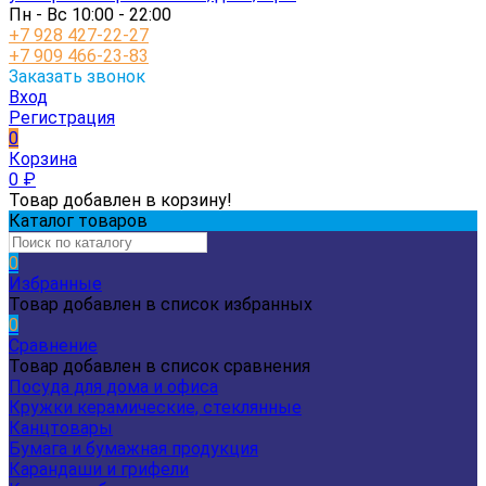
Пн - Вс 10:00 - 22:00
+7 928 427-22-27
+7 909 466-23-83
Заказать звонок
Вход
Регистрация
0
Корзина
0
₽
Товар добавлен в корзину!
Каталог товаров
0
Избранные
Товар добавлен в список избранных
0
Сравнение
Товар добавлен в список сравнения
Посуда для дома и офиса
Кружки керамические, стеклянные
Канцтовары
Бумага и бумажная продукция
Карандаши и грифели