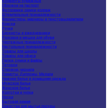
Конверты бумажные
Обложки на паспорт
Фоторамки, рамки-коллаж
Штемпельные принадлежности
Фломастеры, маркеры и текстовыделители
Краски
Ручки
Блокноты и ежедневники
Рюкзаки и мешки для обуви
Чертежные принадлежности
Настольные принадлежности
Товары для школы
Товары для офиса
Папки, сумки и файлы
Тетради
Стержни, чернила
Грамоты, Дипломы, Медали
Нижнее белье и домашняя одежда
Мужское белье
Женское белье
Колготки и чулки
Носки
Бытовая химия
Средства для мытья посуды