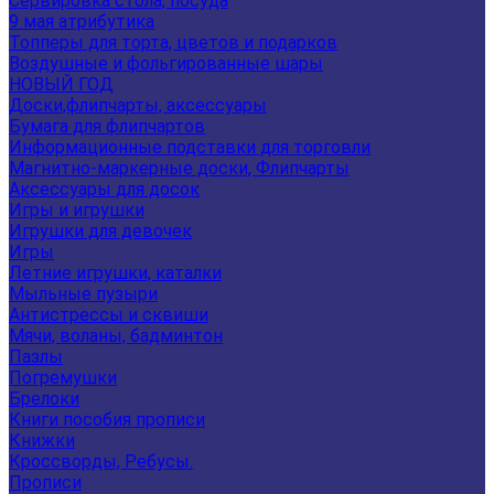
Сервировка стола, посуда
9 мая атрибутика
Топперы для торта, цветов и подарков
Воздушные и фольгированные шары
НОВЫЙ ГОД
Доски,флипчарты, аксессуары
Бумага для флипчартов
Информационные подставки для торговли
Магнитно-маркерные доски, Флипчарты
Аксессуары для досок
Игры и игрушки
Игрушки для девочек
Игры
Летние игрушки, каталки
Мыльные пузыри
Антистрессы и сквиши
Мячи, воланы, бадминтон
Пазлы
Погремушки
Брелоки
Книги пособия прописи
Книжки
Кроссворды, Ребусы.
Прописи