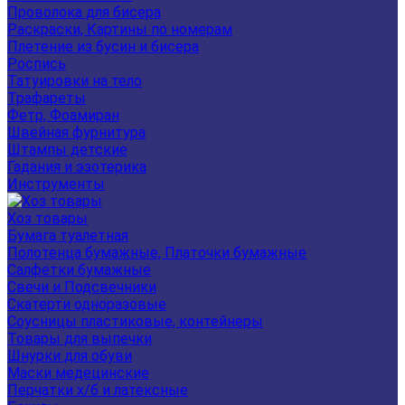
Проволока для бисера
Раскраски, Картины по номерам
Плетение из бусин и бисера
Роспись
Татуировки на тело
Трафареты
Фетр, Фоамиран
Швейная фурнитура
Штампы детские
Гадания и эзотерика
Инструменты
Хоз товары
Бумага туалетная
Полотенца бумажные, Платочки бумажные
Салфетки бумажные
Свечи и Подсвечники
Скатерти одноразовые
Соусницы пластиковые, контейнеры
Товары для выпечки
Шнурки для обуви
Маски медецинские
Перчатки х/б и латексные