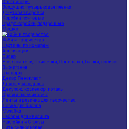
Контейнеры
Воздушно-пузырьковая плёнка
Джутовая веревка
Коробки почтовые
Крафт коробки, подарочные
Мешки
Хоби и творчество
Картины по номерам
Аппликации
Бисер
Блестки, гели, Прищепки, Проволока, Глазки, носики
Выжигание
Гравюры
Декор Пенопласт
Декор для поделок
Декупаж, кракелюр, поталь
Краски пальчиковые
Ленты и резинка для творчества
Леска для бисера
Мозайка
Наборы для квилинга
Наклейки и Стразы
Нить силиконовая