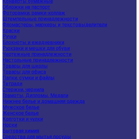
Конверты бумажные
Обложки на паспорт
Фоторамки, рамки-коллаж
Штемпельные принадлежности
Фломастеры, маркеры и текстовыделители
Краски
Ручки
Блокноты и ежедневники
Рюкзаки и мешки для обуви
Чертежные принадлежности
Настольные принадлежности
Товары для школы
Товары для офиса
Папки, сумки и файлы
Тетради
Стержни, чернила
Грамоты, Дипломы, Медали
Нижнее белье и домашняя одежда
Мужское белье
Женское белье
Колготки и чулки
Носки
Бытовая химия
Средства для мытья посуды