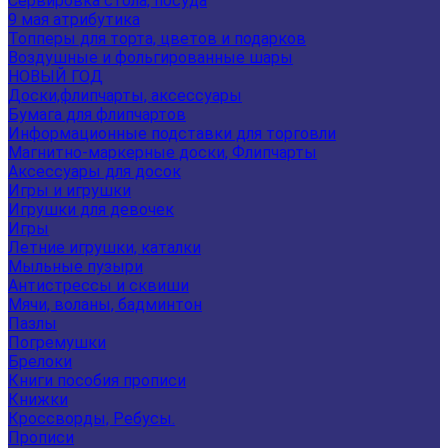
Сервировка стола, посуда
9 мая атрибутика
Топперы для торта, цветов и подарков
Воздушные и фольгированные шары
НОВЫЙ ГОД
Доски,флипчарты, аксессуары
Бумага для флипчартов
Информационные подставки для торговли
Магнитно-маркерные доски, Флипчарты
Аксессуары для досок
Игры и игрушки
Игрушки для девочек
Игры
Летние игрушки, каталки
Мыльные пузыри
Антистрессы и сквиши
Мячи, воланы, бадминтон
Пазлы
Погремушки
Брелоки
Книги пособия прописи
Книжки
Кроссворды, Ребусы.
Прописи