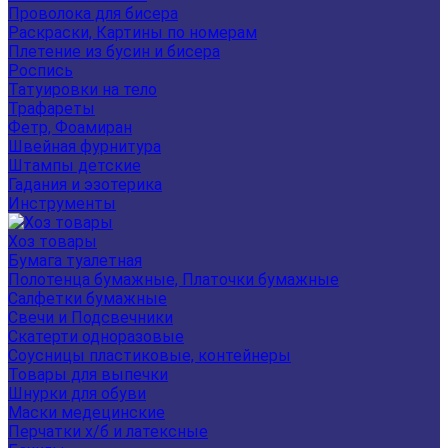
Проволока для бисера
Раскраски, Картины по номерам
Плетение из бусин и бисера
Роспись
Татуировки на тело
Трафареты
Фетр, Фоамиран
Швейная фурнитура
Штампы детские
Гадания и эзотерика
Инструменты
Хоз товары
Бумага туалетная
Полотенца бумажные, Платочки бумажные
Салфетки бумажные
Свечи и Подсвечники
Скатерти одноразовые
Соусницы пластиковые, контейнеры
Товары для выпечки
Шнурки для обуви
Маски медецинские
Перчатки х/б и латексные