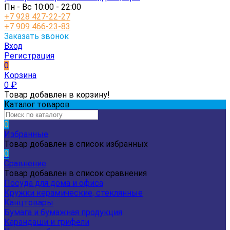
Пн - Вс 10:00 - 22:00
+7 928 427-22-27
+7 909 466-23-83
Заказать звонок
Вход
Регистрация
0
Корзина
0
₽
Товар добавлен в корзину!
Каталог товаров
0
Избранные
Товар добавлен в список избранных
0
Сравнение
Товар добавлен в список сравнения
Посуда для дома и офиса
Кружки керамические, стеклянные
Канцтовары
Бумага и бумажная продукция
Карандаши и грифели