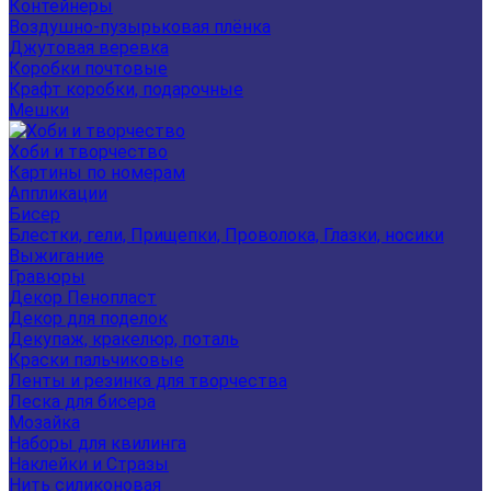
Контейнеры
Воздушно-пузырьковая плёнка
Джутовая веревка
Коробки почтовые
Крафт коробки, подарочные
Мешки
Хоби и творчество
Картины по номерам
Аппликации
Бисер
Блестки, гели, Прищепки, Проволока, Глазки, носики
Выжигание
Гравюры
Декор Пенопласт
Декор для поделок
Декупаж, кракелюр, поталь
Краски пальчиковые
Ленты и резинка для творчества
Леска для бисера
Мозайка
Наборы для квилинга
Наклейки и Стразы
Нить силиконовая