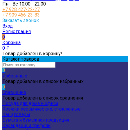
Пн - Вс 10:00 - 22:00
+7 928 427-22-27
+7 909 466-23-83
Заказать звонок
Вход
Регистрация
0
Корзина
0
₽
Товар добавлен в корзину!
Каталог товаров
0
Избранные
Товар добавлен в список избранных
0
Сравнение
Товар добавлен в список сравнения
Посуда для дома и офиса
Кружки керамические, стеклянные
Канцтовары
Бумага и бумажная продукция
Карандаши и грифели