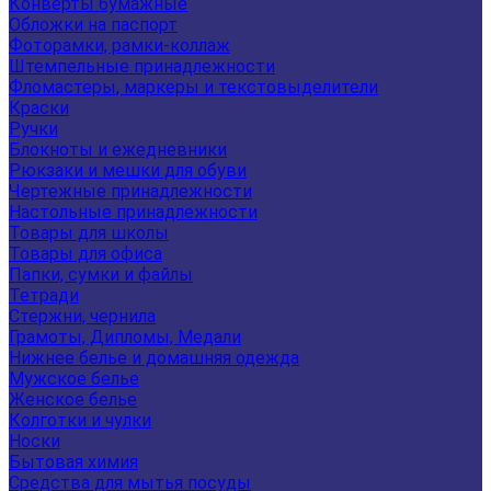
Конверты бумажные
Обложки на паспорт
Фоторамки, рамки-коллаж
Штемпельные принадлежности
Фломастеры, маркеры и текстовыделители
Краски
Ручки
Блокноты и ежедневники
Рюкзаки и мешки для обуви
Чертежные принадлежности
Настольные принадлежности
Товары для школы
Товары для офиса
Папки, сумки и файлы
Тетради
Стержни, чернила
Грамоты, Дипломы, Медали
Нижнее белье и домашняя одежда
Мужское белье
Женское белье
Колготки и чулки
Носки
Бытовая химия
Средства для мытья посуды