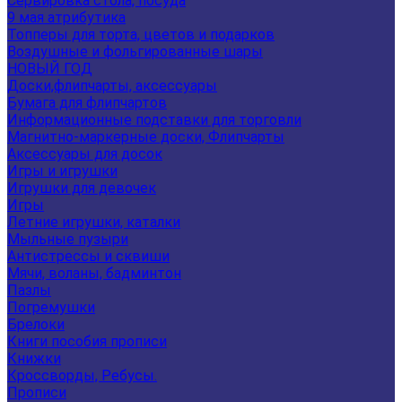
Сервировка стола, посуда
9 мая атрибутика
Топперы для торта, цветов и подарков
Воздушные и фольгированные шары
НОВЫЙ ГОД
Доски,флипчарты, аксессуары
Бумага для флипчартов
Информационные подставки для торговли
Магнитно-маркерные доски, Флипчарты
Аксессуары для досок
Игры и игрушки
Игрушки для девочек
Игры
Летние игрушки, каталки
Мыльные пузыри
Антистрессы и сквиши
Мячи, воланы, бадминтон
Пазлы
Погремушки
Брелоки
Книги пособия прописи
Книжки
Кроссворды, Ребусы.
Прописи