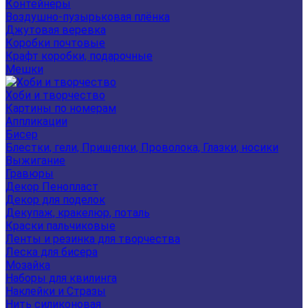
Контейнеры
Воздушно-пузырьковая плёнка
Джутовая веревка
Коробки почтовые
Крафт коробки, подарочные
Мешки
Хоби и творчество
Картины по номерам
Аппликации
Бисер
Блестки, гели, Прищепки, Проволока, Глазки, носики
Выжигание
Гравюры
Декор Пенопласт
Декор для поделок
Декупаж, кракелюр, поталь
Краски пальчиковые
Ленты и резинка для творчества
Леска для бисера
Мозайка
Наборы для квилинга
Наклейки и Стразы
Нить силиконовая