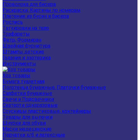
Проволока для бисера
Раскраски, Картины по номерам
Плетение из бусин и бисера
Роспись
Татуировки на тело
Трафареты
Фетр, Фоамиран
Швейная фурнитура
Штампы детские
Гадания и эзотерика
Инструменты
Хоз товары
Бумага туалетная
Полотенца бумажные, Платочки бумажные
Салфетки бумажные
Свечи и Подсвечники
Скатерти одноразовые
Соусницы пластиковые, контейнеры
Товары для выпечки
Шнурки для обуви
Маски медецинские
Перчатки х/б и латексные