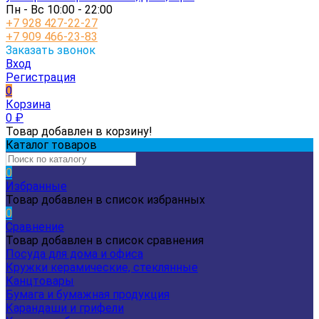
Пн - Вс 10:00 - 22:00
+7 928 427-22-27
+7 909 466-23-83
Заказать звонок
Вход
Регистрация
0
Корзина
0
₽
Товар добавлен в корзину!
Каталог товаров
0
Избранные
Товар добавлен в список избранных
0
Сравнение
Товар добавлен в список сравнения
Посуда для дома и офиса
Кружки керамические, стеклянные
Канцтовары
Бумага и бумажная продукция
Карандаши и грифели