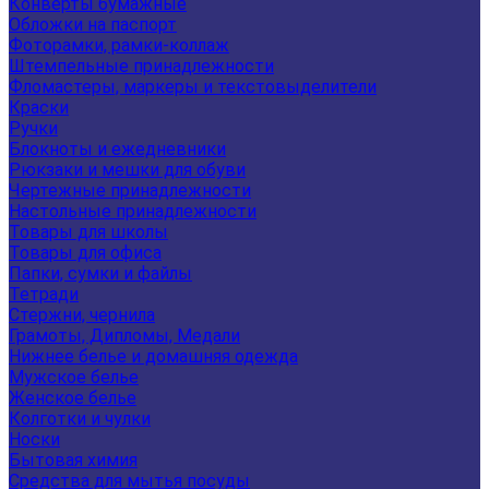
Конверты бумажные
Обложки на паспорт
Фоторамки, рамки-коллаж
Штемпельные принадлежности
Фломастеры, маркеры и текстовыделители
Краски
Ручки
Блокноты и ежедневники
Рюкзаки и мешки для обуви
Чертежные принадлежности
Настольные принадлежности
Товары для школы
Товары для офиса
Папки, сумки и файлы
Тетради
Стержни, чернила
Грамоты, Дипломы, Медали
Нижнее белье и домашняя одежда
Мужское белье
Женское белье
Колготки и чулки
Носки
Бытовая химия
Средства для мытья посуды