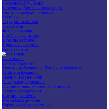
Проволока для бисера
Раскраски, Картины по номерам
Плетение из бусин и бисера
Роспись
Татуировки на тело
Трафареты
Фетр, Фоамиран
Швейная фурнитура
Штампы детские
Гадания и эзотерика
Инструменты
Хоз товары
Бумага туалетная
Полотенца бумажные, Платочки бумажные
Салфетки бумажные
Свечи и Подсвечники
Скатерти одноразовые
Соусницы пластиковые, контейнеры
Товары для выпечки
Шнурки для обуви
Маски медецинские
Перчатки х/б и латексные