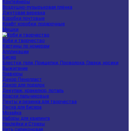
Контейнеры
Воздушно-пузырьковая плёнка
Джутовая веревка
Коробки почтовые
Крафт коробки, подарочные
Мешки
Хоби и творчество
Картины по номерам
Аппликации
Бисер
Блестки, гели, Прищепки, Проволока, Глазки, носики
Выжигание
Гравюры
Декор Пенопласт
Декор для поделок
Декупаж, кракелюр, поталь
Краски пальчиковые
Ленты и резинка для творчества
Леска для бисера
Мозайка
Наборы для квилинга
Наклейки и Стразы
Нить силиконовая