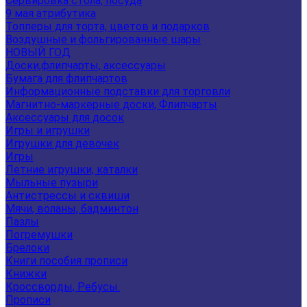
Сервировка стола, посуда
9 мая атрибутика
Топперы для торта, цветов и подарков
Воздушные и фольгированные шары
НОВЫЙ ГОД
Доски,флипчарты, аксессуары
Бумага для флипчартов
Информационные подставки для торговли
Магнитно-маркерные доски, Флипчарты
Аксессуары для досок
Игры и игрушки
Игрушки для девочек
Игры
Летние игрушки, каталки
Мыльные пузыри
Антистрессы и сквиши
Мячи, воланы, бадминтон
Пазлы
Погремушки
Брелоки
Книги пособия прописи
Книжки
Кроссворды, Ребусы.
Прописи