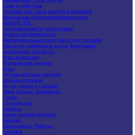
Сервировка стола, посуда
9 мая атрибутика
Топперы для торта, цветов и подарков
Воздушные и фольгированные шары
НОВЫЙ ГОД
Доски,флипчарты, аксессуары
Бумага для флипчартов
Информационные подставки для торговли
Магнитно-маркерные доски, Флипчарты
Аксессуары для досок
Игры и игрушки
Игрушки для девочек
Игры
Летние игрушки, каталки
Мыльные пузыри
Антистрессы и сквиши
Мячи, воланы, бадминтон
Пазлы
Погремушки
Брелоки
Книги пособия прописи
Книжки
Кроссворды, Ребусы.
Прописи