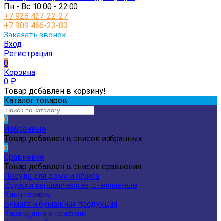
Пн - Вс 10:00 - 22:00
+7 928 427-22-27
+7 909 466-23-83
Заказать звонок
Вход
Регистрация
0
Корзина
0
₽
Товар добавлен в корзину!
Каталог товаров
0
Избранные
Товар добавлен в список избранных
0
Сравнение
Товар добавлен в список сравнения
Посуда для дома и офиса
Кружки керамические, стеклянные
Канцтовары
Бумага и бумажная продукция
Карандаши и грифели