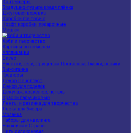
Контейнеры
Воздушно-пузырьковая плёнка
Джутовая веревка
Коробки почтовые
Крафт коробки, подарочные
Мешки
Хоби и творчество
Картины по номерам
Аппликации
Бисер
Блестки, гели, Прищепки, Проволока, Глазки, носики
Выжигание
Гравюры
Декор Пенопласт
Декор для поделок
Декупаж, кракелюр, поталь
Краски пальчиковые
Ленты и резинка для творчества
Леска для бисера
Мозайка
Наборы для квилинга
Наклейки и Стразы
Нить силиконовая