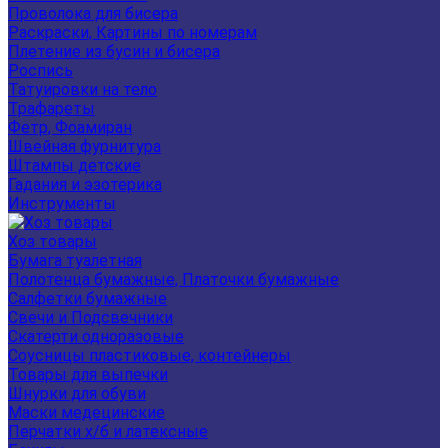
Проволока для бисера
Раскраски, Картины по номерам
Плетение из бусин и бисера
Роспись
Татуировки на тело
Трафареты
Фетр, Фоамиран
Швейная фурнитура
Штампы детские
Гадания и эзотерика
Инструменты
Хоз товары
Бумага туалетная
Полотенца бумажные, Платочки бумажные
Салфетки бумажные
Свечи и Подсвечники
Скатерти одноразовые
Соусницы пластиковые, контейнеры
Товары для выпечки
Шнурки для обуви
Маски медецинские
Перчатки х/б и латексные