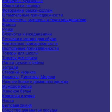
Конверты бумажные
Обложки на паспорт
Фоторамки, рамки-коллаж
Штемпельные принадлежности
Фломастеры, маркеры и текстовыделители
Краски
Ручки
Блокноты и ежедневники
Рюкзаки и мешки для обуви
Чертежные принадлежности
Настольные принадлежности
Товары для школы
Товары для офиса
Папки, сумки и файлы
Тетради
Стержни, чернила
Грамоты, Дипломы, Медали
Нижнее белье и домашняя одежда
Мужское белье
Женское белье
Колготки и чулки
Носки
Бытовая химия
Средства для мытья посуды