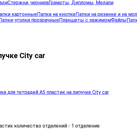
ади
Стержни, чернила
Грамоты, Дипломы, Медали
апки картонные
Папки на кнопке
Папки на резинке и на мо
Папки-уголки прозрачные
Планшеты с зажимом
Файлы
Папк
учке City car
ластик количество отделений - 1 отделение