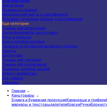
Кожгалантерея
Для мужчин
Документы бланки
Медицинские карты и сертификаты
Журналы, трудовые, бланки, удостоверения
Еще категории
Товары для праздников
Доски,флипчарты, аксессуары
Игры и игрушки
Книги пособия прописи
Термосы и посуда для активного отдыха
Пакеты
Оргтехника
Товары для торговли
Товары для художников
Упаковка, коробки, мешки
Хоби и творчество
Хоз товары
Таблички
Главная
→
Канцтовары
→
Бумага и бумажная продукция
Карандаши и грифели
маркеры и текстовыделители
Краски
Ручки
Блокнот