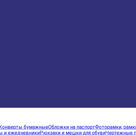
Конверты бумажные
Обложки на паспорт
Фоторамки, рамк
ы и ежедневники
Рюкзаки и мешки для обуви
Чертежные 