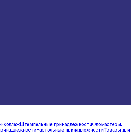
и-коллаж
Штемпельные принадлежности
Фломастеры,
принадлежности
Настольные принадлежности
Товары для