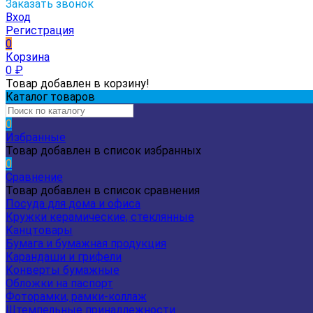
Заказать звонок
Вход
Регистрация
0
Корзина
0
₽
Товар добавлен в корзину!
Каталог товаров
0
Избранные
Товар добавлен в список избранных
0
Сравнение
Товар добавлен в список сравнения
Посуда для дома и офиса
Кружки керамические, стеклянные
Канцтовары
Бумага и бумажная продукция
Карандаши и грифели
Конверты бумажные
Обложки на паспорт
Фоторамки, рамки-коллаж
Штемпельные принадлежности