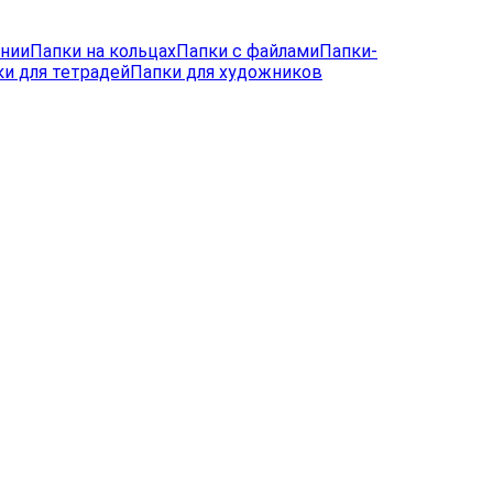
лнии
Папки на кольцах
Папки с файлами
Папки-
и для тетрадей
Папки для художников