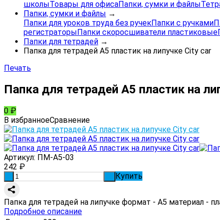
школы
Товары для офиса
Папки, сумки и файлы
Тетр
Папки, сумки и файлы
→
Папки для уроков труда без ручек
Папки с ручками
П
регистраторы
Папки скоросшиватели пластиковые
Папки для тетрадей
→
Папка для тетрадей А5 пластик на липучке City car
Печать
Папка для тетрадей А5 пластик на лип
0
₽
В избранное
Сравнение
Артикул:
ПМ-А5-03
242
₽
Купить
-
+
Папка для тетрадей на липучке формат - А5 материал - п
Подробное описание