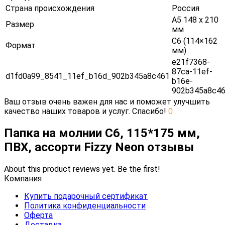
Страна происхождения
Россия
А5 148 х 210
Размер
мм
С6 (114×162
Формат
мм)
e21f7368-
87ca-11ef-
d1fd0a99_8541_11ef_b16d_902b345a8c461
b16e-
902b345a8c4
Ваш отзыв очень важен для нас и поможет улучшить
качество наших товаров и услуг. Спасибо!
0
Папка на молнии С6, 115*175 мм,
ПВХ, ассорти Fizzy Neon отзывы
About this product reviews yet. Be the first!
Компания
Купить подарочный сертификат
Политика конфиденциальности
Оферта
Доставка