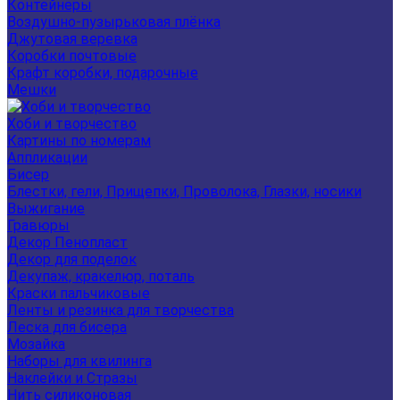
Контейнеры
Воздушно-пузырьковая плёнка
Джутовая веревка
Коробки почтовые
Крафт коробки, подарочные
Мешки
Хоби и творчество
Картины по номерам
Аппликации
Бисер
Блестки, гели, Прищепки, Проволока, Глазки, носики
Выжигание
Гравюры
Декор Пенопласт
Декор для поделок
Декупаж, кракелюр, поталь
Краски пальчиковые
Ленты и резинка для творчества
Леска для бисера
Мозайка
Наборы для квилинга
Наклейки и Стразы
Нить силиконовая