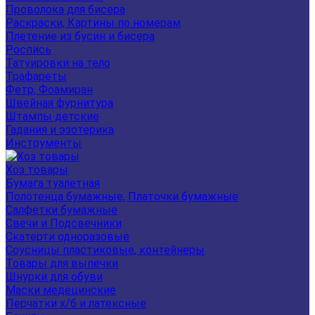
Проволока для бисера
Раскраски, Картины по номерам
Плетение из бусин и бисера
Роспись
Татуировки на тело
Трафареты
Фетр, Фоамиран
Швейная фурнитура
Штампы детские
Гадания и эзотерика
Инструменты
Хоз товары
Бумага туалетная
Полотенца бумажные, Платочки бумажные
Салфетки бумажные
Свечи и Подсвечники
Скатерти одноразовые
Соусницы пластиковые, контейнеры
Товары для выпечки
Шнурки для обуви
Маски медецинские
Перчатки х/б и латексные