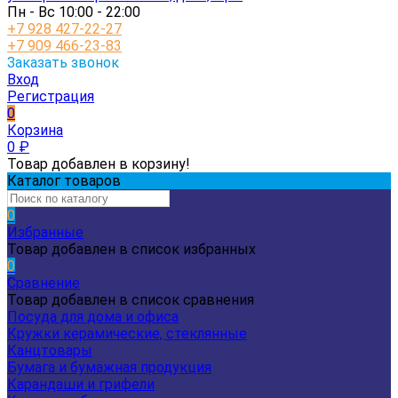
Пн - Вс 10:00 - 22:00
+7 928 427-22-27
+7 909 466-23-83
Заказать звонок
Вход
Регистрация
0
Корзина
0
₽
Товар добавлен в корзину!
Каталог товаров
0
Избранные
Товар добавлен в список избранных
0
Сравнение
Товар добавлен в список сравнения
Посуда для дома и офиса
Кружки керамические, стеклянные
Канцтовары
Бумага и бумажная продукция
Карандаши и грифели