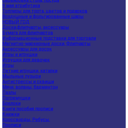
Сервировка стола, посуда
9 мая атрибутика
Топперы для торта, цветов и подарков
Воздушные и фольгированные шары
НОВЫЙ ГОД
Доски,флипчарты, аксессуары
Бумага для флипчартов
Информационные подставки для торговли
Магнитно-маркерные доски, Флипчарты
Аксессуары для досок
Игры и игрушки
Игрушки для девочек
Игры
Летние игрушки, каталки
Мыльные пузыри
Антистрессы и сквиши
Мячи, воланы, бадминтон
Пазлы
Погремушки
Брелоки
Книги пособия прописи
Книжки
Кроссворды, Ребусы.
Прописи