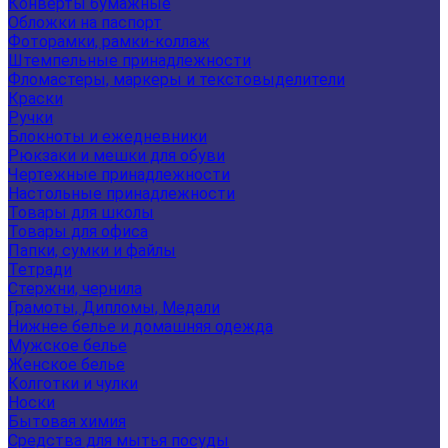
Конверты бумажные
Обложки на паспорт
Фоторамки, рамки-коллаж
Штемпельные принадлежности
Фломастеры, маркеры и текстовыделители
Краски
Ручки
Блокноты и ежедневники
Рюкзаки и мешки для обуви
Чертежные принадлежности
Настольные принадлежности
Товары для школы
Товары для офиса
Папки, сумки и файлы
Тетради
Стержни, чернила
Грамоты, Дипломы, Медали
Нижнее белье и домашняя одежда
Мужское белье
Женское белье
Колготки и чулки
Носки
Бытовая химия
Средства для мытья посуды