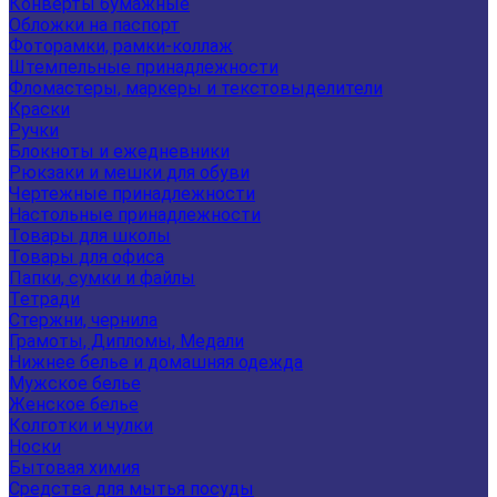
Конверты бумажные
Обложки на паспорт
Фоторамки, рамки-коллаж
Штемпельные принадлежности
Фломастеры, маркеры и текстовыделители
Краски
Ручки
Блокноты и ежедневники
Рюкзаки и мешки для обуви
Чертежные принадлежности
Настольные принадлежности
Товары для школы
Товары для офиса
Папки, сумки и файлы
Тетради
Стержни, чернила
Грамоты, Дипломы, Медали
Нижнее белье и домашняя одежда
Мужское белье
Женское белье
Колготки и чулки
Носки
Бытовая химия
Средства для мытья посуды