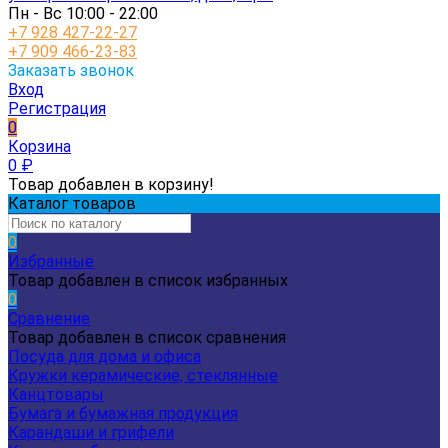
Пн - Вс 10:00 - 22:00
+7 928 427-22-27
+7 909 466-23-83
Заказать звонок
Вход
Регистрация
0
Корзина
0
₽
Товар добавлен в корзину!
Каталог товаров
0
Избранные
Товар добавлен в список избранных
0
Сравнение
Товар добавлен в список сравнения
Посуда для дома и офиса
Кружки керамические, стеклянные
Канцтовары
Бумага и бумажная продукция
Карандаши и грифели