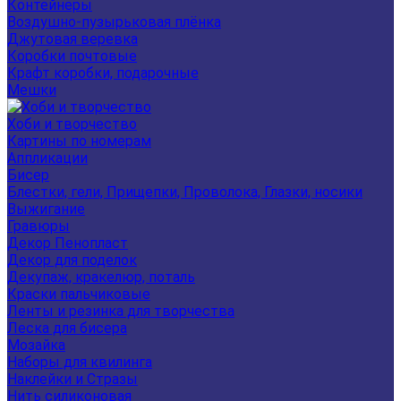
Контейнеры
Воздушно-пузырьковая плёнка
Джутовая веревка
Коробки почтовые
Крафт коробки, подарочные
Мешки
Хоби и творчество
Картины по номерам
Аппликации
Бисер
Блестки, гели, Прищепки, Проволока, Глазки, носики
Выжигание
Гравюры
Декор Пенопласт
Декор для поделок
Декупаж, кракелюр, поталь
Краски пальчиковые
Ленты и резинка для творчества
Леска для бисера
Мозайка
Наборы для квилинга
Наклейки и Стразы
Нить силиконовая