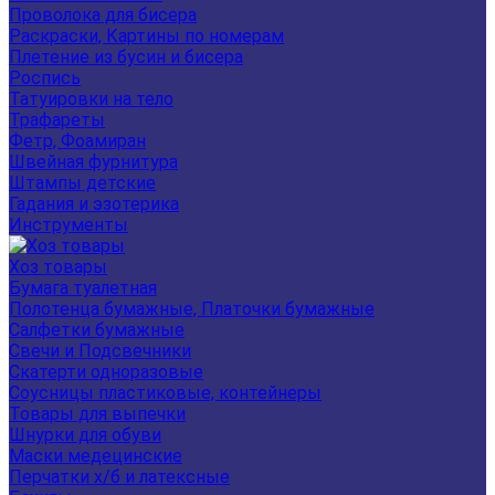
Проволока для бисера
Раскраски, Картины по номерам
Плетение из бусин и бисера
Роспись
Татуировки на тело
Трафареты
Фетр, Фоамиран
Швейная фурнитура
Штампы детские
Гадания и эзотерика
Инструменты
Хоз товары
Бумага туалетная
Полотенца бумажные, Платочки бумажные
Салфетки бумажные
Свечи и Подсвечники
Скатерти одноразовые
Соусницы пластиковые, контейнеры
Товары для выпечки
Шнурки для обуви
Маски медецинские
Перчатки х/б и латексные