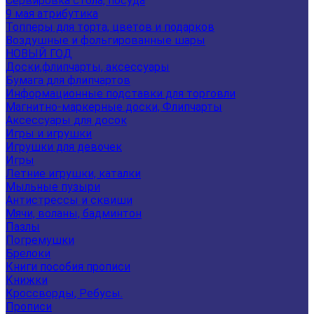
Сервировка стола, посуда
9 мая атрибутика
Топперы для торта, цветов и подарков
Воздушные и фольгированные шары
НОВЫЙ ГОД
Доски,флипчарты, аксессуары
Бумага для флипчартов
Информационные подставки для торговли
Магнитно-маркерные доски, Флипчарты
Аксессуары для досок
Игры и игрушки
Игрушки для девочек
Игры
Летние игрушки, каталки
Мыльные пузыри
Антистрессы и сквиши
Мячи, воланы, бадминтон
Пазлы
Погремушки
Брелоки
Книги пособия прописи
Книжки
Кроссворды, Ребусы.
Прописи