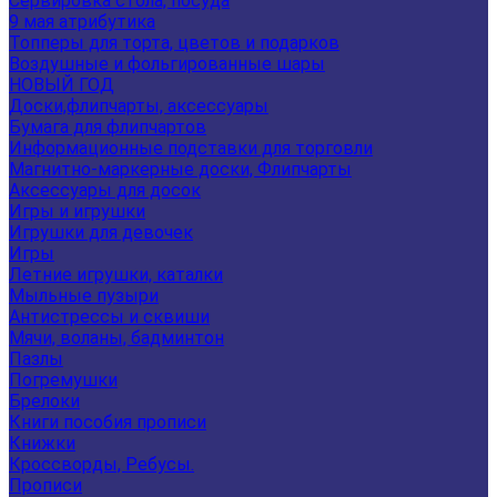
Сервировка стола, посуда
9 мая атрибутика
Топперы для торта, цветов и подарков
Воздушные и фольгированные шары
НОВЫЙ ГОД
Доски,флипчарты, аксессуары
Бумага для флипчартов
Информационные подставки для торговли
Магнитно-маркерные доски, Флипчарты
Аксессуары для досок
Игры и игрушки
Игрушки для девочек
Игры
Летние игрушки, каталки
Мыльные пузыри
Антистрессы и сквиши
Мячи, воланы, бадминтон
Пазлы
Погремушки
Брелоки
Книги пособия прописи
Книжки
Кроссворды, Ребусы.
Прописи