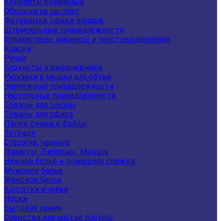
Конверты бумажные
Обложки на паспорт
Фоторамки, рамки-коллаж
Штемпельные принадлежности
Фломастеры, маркеры и текстовыделители
Краски
Ручки
Блокноты и ежедневники
Рюкзаки и мешки для обуви
Чертежные принадлежности
Настольные принадлежности
Товары для школы
Товары для офиса
Папки, сумки и файлы
Тетради
Стержни, чернила
Грамоты, Дипломы, Медали
Нижнее белье и домашняя одежда
Мужское белье
Женское белье
Колготки и чулки
Носки
Бытовая химия
Средства для мытья посуды