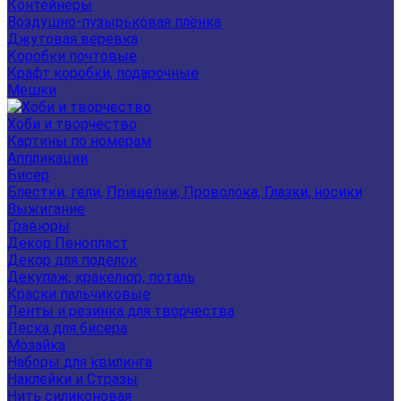
Контейнеры
Воздушно-пузырьковая плёнка
Джутовая веревка
Коробки почтовые
Крафт коробки, подарочные
Мешки
Хоби и творчество
Картины по номерам
Аппликации
Бисер
Блестки, гели, Прищепки, Проволока, Глазки, носики
Выжигание
Гравюры
Декор Пенопласт
Декор для поделок
Декупаж, кракелюр, поталь
Краски пальчиковые
Ленты и резинка для творчества
Леска для бисера
Мозайка
Наборы для квилинга
Наклейки и Стразы
Нить силиконовая