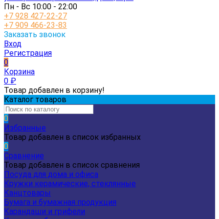
Пн - Вс 10:00 - 22:00
+7 928 427-22-27
+7 909 466-23-83
Заказать звонок
Вход
Регистрация
0
Корзина
0
₽
Товар добавлен в корзину!
Каталог товаров
0
Избранные
Товар добавлен в список избранных
0
Сравнение
Товар добавлен в список сравнения
Посуда для дома и офиса
Кружки керамические, стеклянные
Канцтовары
Бумага и бумажная продукция
Карандаши и грифели