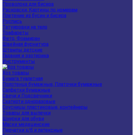
Проволока для бисера
Раскраски, Картины по номерам
Плетение из бусин и бисера
Роспись
Татуировки на тело
Трафареты
Фетр, Фоамиран
Швейная фурнитура
Штампы детские
Гадания и эзотерика
Инструменты
Хоз товары
Бумага туалетная
Полотенца бумажные, Платочки бумажные
Салфетки бумажные
Свечи и Подсвечники
Скатерти одноразовые
Соусницы пластиковые, контейнеры
Товары для выпечки
Шнурки для обуви
Маски медецинские
Перчатки х/б и латексные