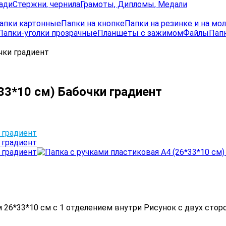
ади
Стержни, чернила
Грамоты, Дипломы, Медали
апки картонные
Папки на кнопке
Папки на резинке и на мо
Папки-уголки прозрачные
Планшеты с зажимом
Файлы
Папк
чки градиент
33*10 см) Бабочки градиент
м 26*33*10 см с 1 отделением внутри Рисунок с двух сто