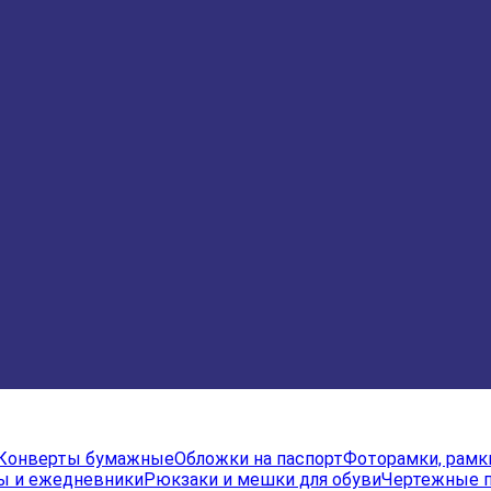
Конверты бумажные
Обложки на паспорт
Фоторамки, рамк
ы и ежедневники
Рюкзаки и мешки для обуви
Чертежные 