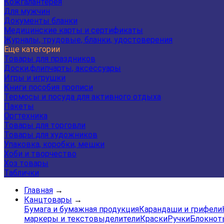
Кожгалантерея
Для мужчин
Документы бланки
Медицинские карты и сертификаты
Журналы, трудовые, бланки, удостоверения
Еще категории
Товары для праздников
Доски,флипчарты, аксессуары
Игры и игрушки
Книги пособия прописи
Термосы и посуда для активного отдыха
Пакеты
Оргтехника
Товары для торговли
Товары для художников
Упаковка, коробки, мешки
Хоби и творчество
Хоз товары
Таблички
Главная
→
Канцтовары
→
Бумага и бумажная продукция
Карандаши и грифели
маркеры и текстовыделители
Краски
Ручки
Блокнот