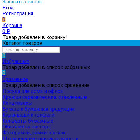
Заказать звонок
Вход
Регистрация
0
Корзина
0
₽
Товар добавлен в корзину!
Каталог товаров
0
Избранные
Товар добавлен в список избранных
0
Сравнение
Товар добавлен в список сравнения
Посуда для дома и офиса
Кружки керамические, стеклянные
Канцтовары
Бумага и бумажная продукция
Карандаши и грифели
Конверты бумажные
Обложки на паспорт
Фоторамки, рамки-коллаж
Штемпельные принадлежности