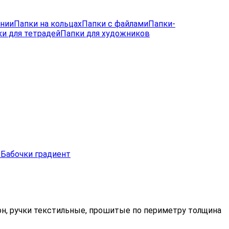
лнии
Папки на кольцах
Папки с файлами
Папки-
и для тетрадей
Папки для художников
рон, ручки текстильные, прошитые по периметру толщина