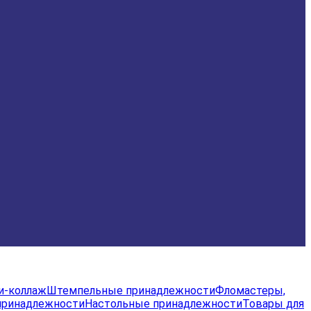
и-коллаж
Штемпельные принадлежности
Фломастеры,
принадлежности
Настольные принадлежности
Товары для