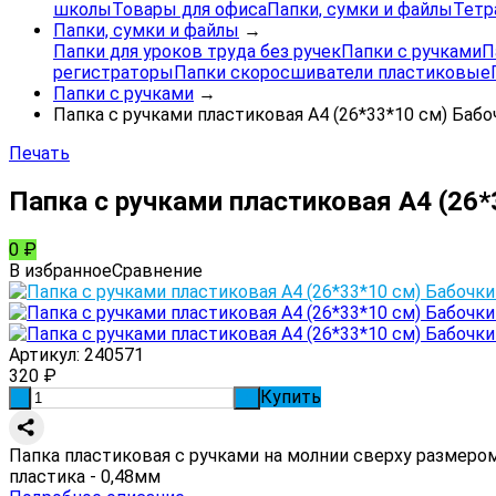
школы
Товары для офиса
Папки, сумки и файлы
Тетр
Папки, сумки и файлы
→
Папки для уроков труда без ручек
Папки с ручками
П
регистраторы
Папки скоросшиватели пластиковые
Папки с ручками
→
Папка с ручками пластиковая А4 (26*33*10 см) Бабо
Печать
Папка с ручками пластиковая А4 (26*
0
₽
В избранное
Сравнение
Артикул:
240571
320
₽
Купить
-
+
Папка пластиковая с ручками на молнии сверху размеро
пластика - 0,48мм