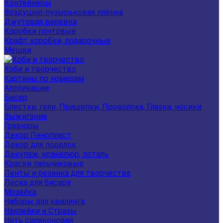
Контейнеры
Воздушно-пузырьковая плёнка
Джутовая веревка
Коробки почтовые
Крафт коробки, подарочные
Мешки
Хоби и творчество
Картины по номерам
Аппликации
Бисер
Блестки, гели, Прищепки, Проволока, Глазки, носики
Выжигание
Гравюры
Декор Пенопласт
Декор для поделок
Декупаж, кракелюр, поталь
Краски пальчиковые
Ленты и резинка для творчества
Леска для бисера
Мозайка
Наборы для квилинга
Наклейки и Стразы
Нить силиконовая