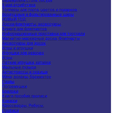
Сервировка стола, посуда
9 мая атрибутика
Топперы для торта, цветов и подарков
Воздушные и фольгированные шары
НОВЫЙ ГОД
Доски,флипчарты, аксессуары
Бумага для флипчартов
Информационные подставки для торговли
Магнитно-маркерные доски, Флипчарты
Аксессуары для досок
Игры и игрушки
Игрушки для девочек
Игры
Летние игрушки, каталки
Мыльные пузыри
Антистрессы и сквиши
Мячи, воланы, бадминтон
Пазлы
Погремушки
Брелоки
Книги пособия прописи
Книжки
Кроссворды, Ребусы.
Прописи