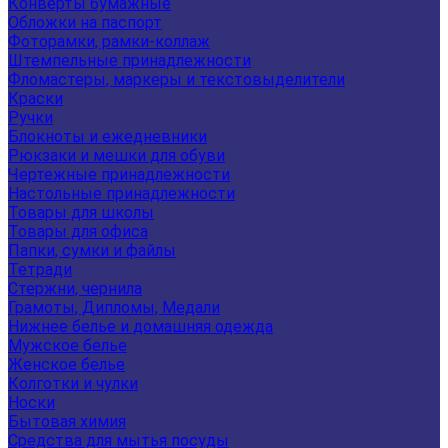
Конверты бумажные
Обложки на паспорт
Фоторамки, рамки-коллаж
Штемпельные принадлежности
Фломастеры, маркеры и текстовыделители
Краски
Ручки
Блокноты и ежедневники
Рюкзаки и мешки для обуви
Чертежные принадлежности
Настольные принадлежности
Товары для школы
Товары для офиса
Папки, сумки и файлы
Тетради
Стержни, чернила
Грамоты, Дипломы, Медали
Нижнее белье и домашняя одежда
Мужское белье
Женское белье
Колготки и чулки
Носки
Бытовая химия
Средства для мытья посуды