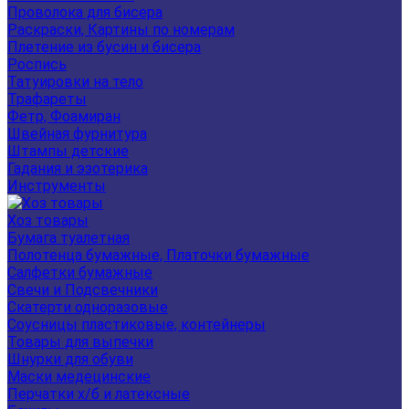
Проволока для бисера
Раскраски, Картины по номерам
Плетение из бусин и бисера
Роспись
Татуировки на тело
Трафареты
Фетр, Фоамиран
Швейная фурнитура
Штампы детские
Гадания и эзотерика
Инструменты
Хоз товары
Бумага туалетная
Полотенца бумажные, Платочки бумажные
Салфетки бумажные
Свечи и Подсвечники
Скатерти одноразовые
Соусницы пластиковые, контейнеры
Товары для выпечки
Шнурки для обуви
Маски медецинские
Перчатки х/б и латексные