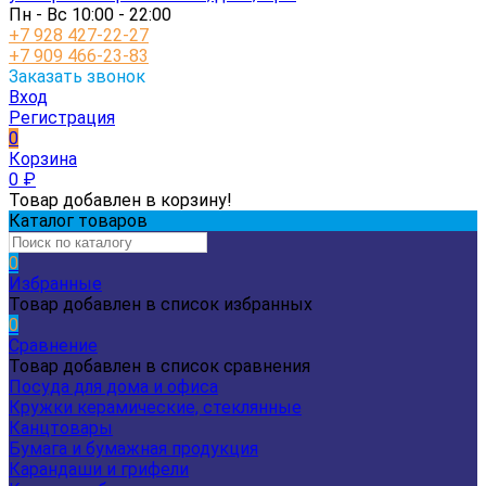
Пн - Вс 10:00 - 22:00
+7 928 427-22-27
+7 909 466-23-83
Заказать звонок
Вход
Регистрация
0
Корзина
0
₽
Товар добавлен в корзину!
Каталог товаров
0
Избранные
Товар добавлен в список избранных
0
Сравнение
Товар добавлен в список сравнения
Посуда для дома и офиса
Кружки керамические, стеклянные
Канцтовары
Бумага и бумажная продукция
Карандаши и грифели