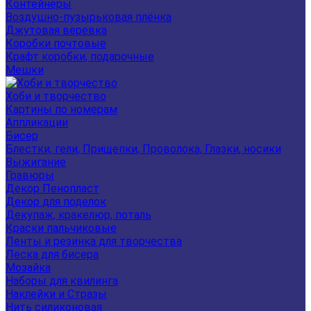
Контейнеры
Воздушно-пузырьковая плёнка
Джутовая веревка
Коробки почтовые
Крафт коробки, подарочные
Мешки
Хоби и творчество
Картины по номерам
Аппликации
Бисер
Блестки, гели, Прищепки, Проволока, Глазки, носики
Выжигание
Гравюры
Декор Пенопласт
Декор для поделок
Декупаж, кракелюр, поталь
Краски пальчиковые
Ленты и резинка для творчества
Леска для бисера
Мозайка
Наборы для квилинга
Наклейки и Стразы
Нить силиконовая