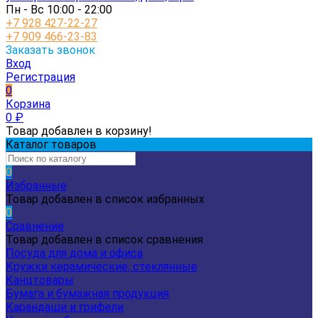
Пн - Вс 10:00 - 22:00
+7 928 427-22-27
+7 909 466-23-83
Заказать звонок
Вход
Регистрация
0
Корзина
0
₽
Товар добавлен в корзину!
Каталог товаров
0
Избранные
Товар добавлен в список избранных
0
Сравнение
Товар добавлен в список сравнения
Посуда для дома и офиса
Кружки керамические, стеклянные
Канцтовары
Бумага и бумажная продукция
Карандаши и грифели