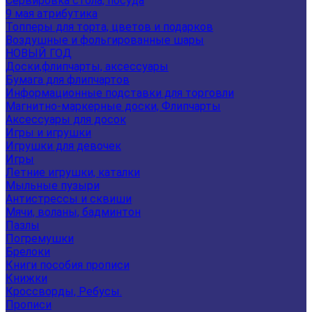
Сервировка стола, посуда
9 мая атрибутика
Топперы для торта, цветов и подарков
Воздушные и фольгированные шары
НОВЫЙ ГОД
Доски,флипчарты, аксессуары
Бумага для флипчартов
Информационные подставки для торговли
Магнитно-маркерные доски, Флипчарты
Аксессуары для досок
Игры и игрушки
Игрушки для девочек
Игры
Летние игрушки, каталки
Мыльные пузыри
Антистрессы и сквиши
Мячи, воланы, бадминтон
Пазлы
Погремушки
Брелоки
Книги пособия прописи
Книжки
Кроссворды, Ребусы.
Прописи