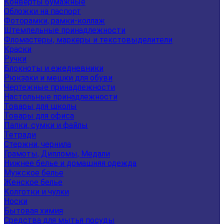
Конверты бумажные
Обложки на паспорт
Фоторамки, рамки-коллаж
Штемпельные принадлежности
Фломастеры, маркеры и текстовыделители
Краски
Ручки
Блокноты и ежедневники
Рюкзаки и мешки для обуви
Чертежные принадлежности
Настольные принадлежности
Товары для школы
Товары для офиса
Папки, сумки и файлы
Тетради
Стержни, чернила
Грамоты, Дипломы, Медали
Нижнее белье и домашняя одежда
Мужское белье
Женское белье
Колготки и чулки
Носки
Бытовая химия
Средства для мытья посуды