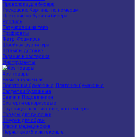
Проволока для бисера
Раскраски, Картины по номерам
Плетение из бусин и бисера
Роспись
Татуировки на тело
Трафареты
Фетр, Фоамиран
Швейная фурнитура
Штампы детские
Гадания и эзотерика
Инструменты
Хоз товары
Бумага туалетная
Полотенца бумажные, Платочки бумажные
Салфетки бумажные
Свечи и Подсвечники
Скатерти одноразовые
Соусницы пластиковые, контейнеры
Товары для выпечки
Шнурки для обуви
Маски медецинские
Перчатки х/б и латексные