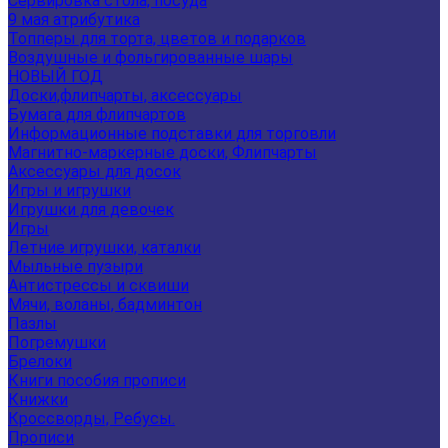
Сервировка стола, посуда
9 мая атрибутика
Топперы для торта, цветов и подарков
Воздушные и фольгированные шары
НОВЫЙ ГОД
Доски,флипчарты, аксессуары
Бумага для флипчартов
Информационные подставки для торговли
Магнитно-маркерные доски, Флипчарты
Аксессуары для досок
Игры и игрушки
Игрушки для девочек
Игры
Летние игрушки, каталки
Мыльные пузыри
Антистрессы и сквиши
Мячи, воланы, бадминтон
Пазлы
Погремушки
Брелоки
Книги пособия прописи
Книжки
Кроссворды, Ребусы.
Прописи