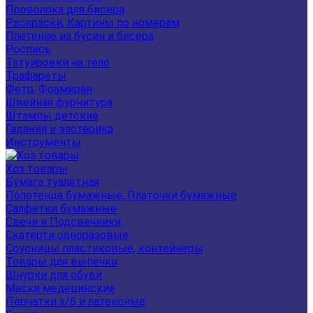
Проволока для бисера
Раскраски, Картины по номерам
Плетение из бусин и бисера
Роспись
Татуировки на тело
Трафареты
Фетр, Фоамиран
Швейная фурнитура
Штампы детские
Гадания и эзотерика
Инструменты
Хоз товары
Бумага туалетная
Полотенца бумажные, Платочки бумажные
Салфетки бумажные
Свечи и Подсвечники
Скатерти одноразовые
Соусницы пластиковые, контейнеры
Товары для выпечки
Шнурки для обуви
Маски медецинские
Перчатки х/б и латексные