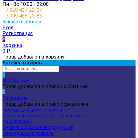
Пн - Вс 10:00 - 22:00
+7 928 427-22-27
+7 909 466-23-83
Заказать звонок
Вход
Регистрация
0
Корзина
0
₽
Товар добавлен в корзину!
Каталог товаров
0
Избранные
Товар добавлен в список избранных
0
Сравнение
Товар добавлен в список сравнения
Посуда для дома и офиса
Кружки керамические, стеклянные
Канцтовары
Бумага и бумажная продукция
Карандаши и грифели