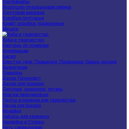
Контейнеры
Воздушно-пузырьковая плёнка
Джутовая веревка
Коробки почтовые
Крафт коробки, подарочные
Мешки
Хоби и творчество
Картины по номерам
Аппликации
Бисер
Блестки, гели, Прищепки, Проволока, Глазки, носики
Выжигание
Гравюры
Декор Пенопласт
Декор для поделок
Декупаж, кракелюр, поталь
Краски пальчиковые
Ленты и резинка для творчества
Леска для бисера
Мозайка
Наборы для квилинга
Наклейки и Стразы
Нить силиконовая