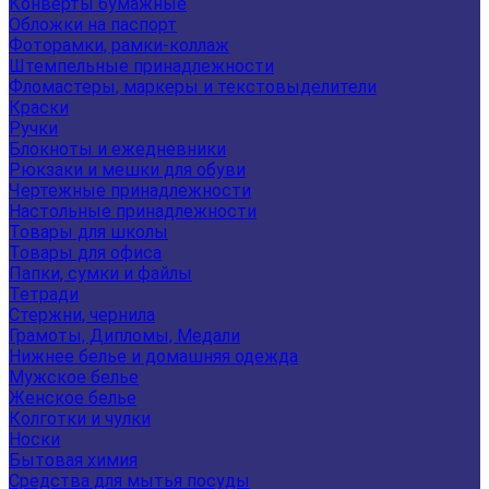
Конверты бумажные
Обложки на паспорт
Фоторамки, рамки-коллаж
Штемпельные принадлежности
Фломастеры, маркеры и текстовыделители
Краски
Ручки
Блокноты и ежедневники
Рюкзаки и мешки для обуви
Чертежные принадлежности
Настольные принадлежности
Товары для школы
Товары для офиса
Папки, сумки и файлы
Тетради
Стержни, чернила
Грамоты, Дипломы, Медали
Нижнее белье и домашняя одежда
Мужское белье
Женское белье
Колготки и чулки
Носки
Бытовая химия
Средства для мытья посуды