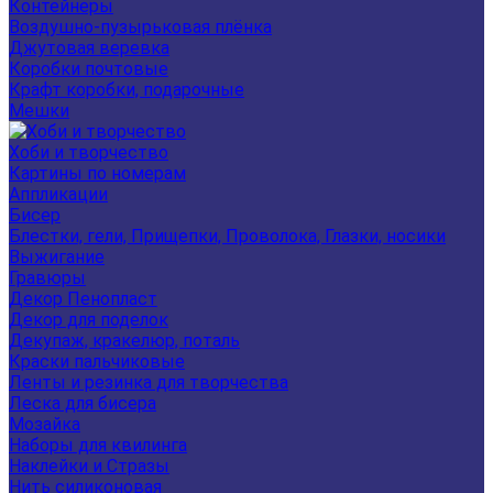
Контейнеры
Воздушно-пузырьковая плёнка
Джутовая веревка
Коробки почтовые
Крафт коробки, подарочные
Мешки
Хоби и творчество
Картины по номерам
Аппликации
Бисер
Блестки, гели, Прищепки, Проволока, Глазки, носики
Выжигание
Гравюры
Декор Пенопласт
Декор для поделок
Декупаж, кракелюр, поталь
Краски пальчиковые
Ленты и резинка для творчества
Леска для бисера
Мозайка
Наборы для квилинга
Наклейки и Стразы
Нить силиконовая