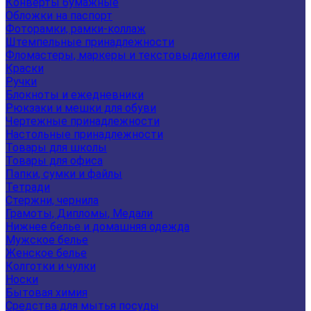
Конверты бумажные
Обложки на паспорт
Фоторамки, рамки-коллаж
Штемпельные принадлежности
Фломастеры, маркеры и текстовыделители
Краски
Ручки
Блокноты и ежедневники
Рюкзаки и мешки для обуви
Чертежные принадлежности
Настольные принадлежности
Товары для школы
Товары для офиса
Папки, сумки и файлы
Тетради
Стержни, чернила
Грамоты, Дипломы, Медали
Нижнее белье и домашняя одежда
Мужское белье
Женское белье
Колготки и чулки
Носки
Бытовая химия
Средства для мытья посуды