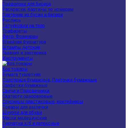
Проволока для бисера
Раскраски, Картины по номерам
Плетение из бусин и бисера
Роспись
Татуировки на тело
Трафареты
Фетр, Фоамиран
Швейная фурнитура
Штампы детские
Гадания и эзотерика
Инструменты
Хоз товары
Бумага туалетная
Полотенца бумажные, Платочки бумажные
Салфетки бумажные
Свечи и Подсвечники
Скатерти одноразовые
Соусницы пластиковые, контейнеры
Товары для выпечки
Шнурки для обуви
Маски медецинские
Перчатки х/б и латексные