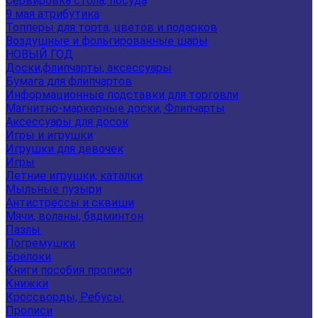
Сервировка стола, посуда
9 мая атрибутика
Топперы для торта, цветов и подарков
Воздушные и фольгированные шары
НОВЫЙ ГОД
Доски,флипчарты, аксессуары
Бумага для флипчартов
Информационные подставки для торговли
Магнитно-маркерные доски, Флипчарты
Аксессуары для досок
Игры и игрушки
Игрушки для девочек
Игры
Летние игрушки, каталки
Мыльные пузыри
Антистрессы и сквиши
Мячи, воланы, бадминтон
Пазлы
Погремушки
Брелоки
Книги пособия прописи
Книжки
Кроссворды, Ребусы.
Прописи