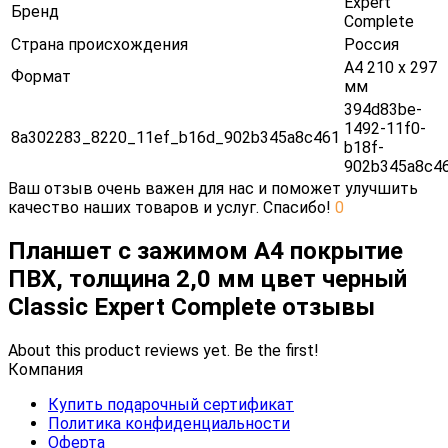
Expert
Бренд
Complete
Страна происхождения
Россия
А4 210 х 297
Формат
мм
394d83be-
1492-11f0-
8a302283_8220_11ef_b16d_902b345a8c461
b18f-
902b345a8c4
Ваш отзыв очень важен для нас и поможет улучшить
качество наших товаров и услуг. Спасибо!
0
Планшет с зажимом А4 покрытие
ПВХ, толщина 2,0 мм цвет черный
Classic Expert Complete отзывы
About this product reviews yet. Be the first!
Компания
Купить подарочный сертификат
Политика конфиденциальности
Оферта