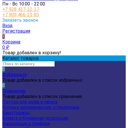
Пн - Вс 10:00 - 22:00
+7 928 427-22-27
+7 909 466-23-83
Заказать звонок
Вход
Регистрация
0
Корзина
0
₽
Товар добавлен в корзину!
Каталог товаров
0
Избранные
Товар добавлен в список избранных
0
Сравнение
Товар добавлен в список сравнения
Посуда для дома и офиса
Кружки керамические, стеклянные
Канцтовары
Бумага и бумажная продукция
Карандаши и грифели