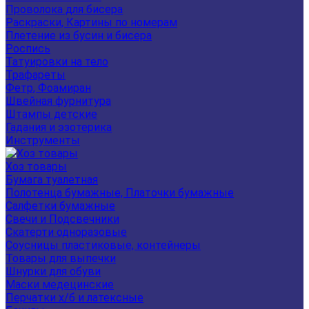
Проволока для бисера
Раскраски, Картины по номерам
Плетение из бусин и бисера
Роспись
Татуировки на тело
Трафареты
Фетр, Фоамиран
Швейная фурнитура
Штампы детские
Гадания и эзотерика
Инструменты
Хоз товары
Бумага туалетная
Полотенца бумажные, Платочки бумажные
Салфетки бумажные
Свечи и Подсвечники
Скатерти одноразовые
Соусницы пластиковые, контейнеры
Товары для выпечки
Шнурки для обуви
Маски медецинские
Перчатки х/б и латексные