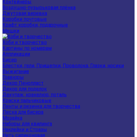
Контейнеры
Воздушно-пузырьковая плёнка
Джутовая веревка
Коробки почтовые
Крафт коробки, подарочные
Мешки
Хоби и творчество
Картины по номерам
Аппликации
Бисер
Блестки, гели, Прищепки, Проволока, Глазки, носики
Выжигание
Гравюры
Декор Пенопласт
Декор для поделок
Декупаж, кракелюр, поталь
Краски пальчиковые
Ленты и резинка для творчества
Леска для бисера
Мозайка
Наборы для квилинга
Наклейки и Стразы
Нить силиконовая