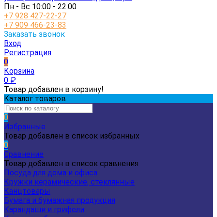
Пн - Вс 10:00 - 22:00
+7 928 427-22-27
+7 909 466-23-83
Заказать звонок
Вход
Регистрация
0
Корзина
0
₽
Товар добавлен в корзину!
Каталог товаров
0
Избранные
Товар добавлен в список избранных
0
Сравнение
Товар добавлен в список сравнения
Посуда для дома и офиса
Кружки керамические, стеклянные
Канцтовары
Бумага и бумажная продукция
Карандаши и грифели