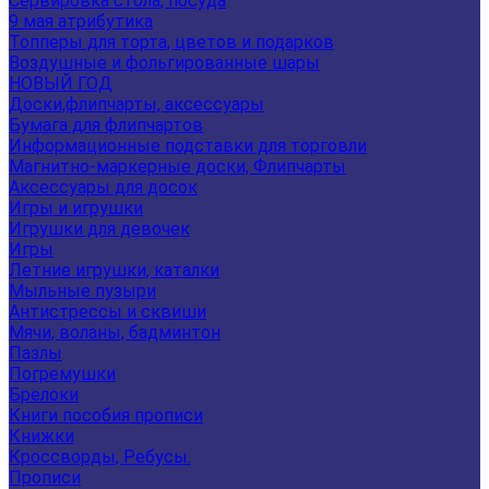
Сервировка стола, посуда
9 мая атрибутика
Топперы для торта, цветов и подарков
Воздушные и фольгированные шары
НОВЫЙ ГОД
Доски,флипчарты, аксессуары
Бумага для флипчартов
Информационные подставки для торговли
Магнитно-маркерные доски, Флипчарты
Аксессуары для досок
Игры и игрушки
Игрушки для девочек
Игры
Летние игрушки, каталки
Мыльные пузыри
Антистрессы и сквиши
Мячи, воланы, бадминтон
Пазлы
Погремушки
Брелоки
Книги пособия прописи
Книжки
Кроссворды, Ребусы.
Прописи