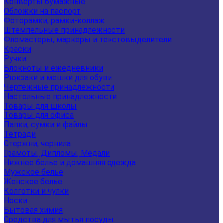
Конверты бумажные
Обложки на паспорт
Фоторамки, рамки-коллаж
Штемпельные принадлежности
Фломастеры, маркеры и текстовыделители
Краски
Ручки
Блокноты и ежедневники
Рюкзаки и мешки для обуви
Чертежные принадлежности
Настольные принадлежности
Товары для школы
Товары для офиса
Папки, сумки и файлы
Тетради
Стержни, чернила
Грамоты, Дипломы, Медали
Нижнее белье и домашняя одежда
Мужское белье
Женское белье
Колготки и чулки
Носки
Бытовая химия
Средства для мытья посуды