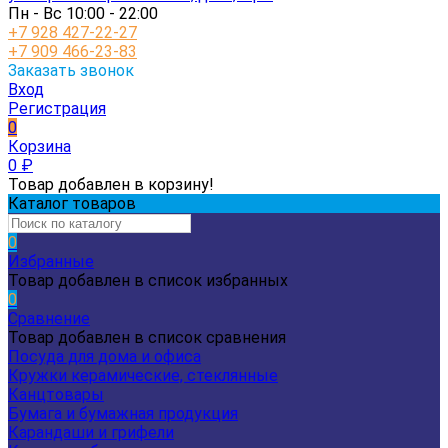
Пн - Вс 10:00 - 22:00
+7 928 427-22-27
+7 909 466-23-83
Заказать звонок
Вход
Регистрация
0
Корзина
0
₽
Товар добавлен в корзину!
Каталог товаров
0
Избранные
Товар добавлен в список избранных
0
Сравнение
Товар добавлен в список сравнения
Посуда для дома и офиса
Кружки керамические, стеклянные
Канцтовары
Бумага и бумажная продукция
Карандаши и грифели