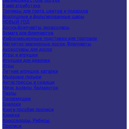
Сервировка стола, посуда
9 мая атрибутика
Топперы для торта, цветов и подарков
Воздушные и фольгированные шары
НОВЫЙ ГОД
Доски,флипчарты, аксессуары
Бумага для флипчартов
Информационные подставки для торговли
Магнитно-маркерные доски, Флипчарты
Аксессуары для досок
Игры и игрушки
Игрушки для девочек
Игры
Летние игрушки, каталки
Мыльные пузыри
Антистрессы и сквиши
Мячи, воланы, бадминтон
Пазлы
Погремушки
Брелоки
Книги пособия прописи
Книжки
Кроссворды, Ребусы.
Прописи