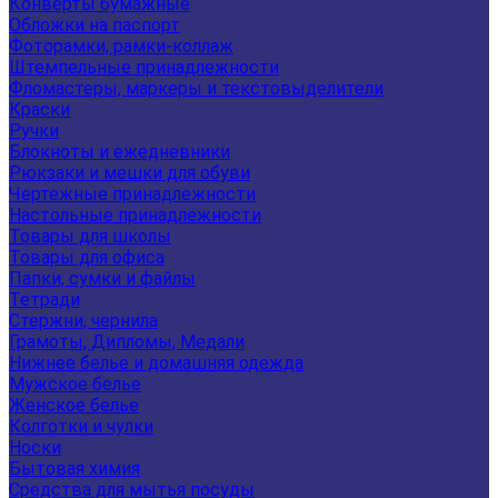
Конверты бумажные
Обложки на паспорт
Фоторамки, рамки-коллаж
Штемпельные принадлежности
Фломастеры, маркеры и текстовыделители
Краски
Ручки
Блокноты и ежедневники
Рюкзаки и мешки для обуви
Чертежные принадлежности
Настольные принадлежности
Товары для школы
Товары для офиса
Папки, сумки и файлы
Тетради
Стержни, чернила
Грамоты, Дипломы, Медали
Нижнее белье и домашняя одежда
Мужское белье
Женское белье
Колготки и чулки
Носки
Бытовая химия
Средства для мытья посуды