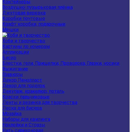
Контейнеры
Воздушно-пузырьковая плёнка
Джутовая веревка
Коробки почтовые
Крафт коробки, подарочные
Мешки
Хоби и творчество
Картины по номерам
Аппликации
Бисер
Блестки, гели, Прищепки, Проволока, Глазки, носики
Выжигание
Гравюры
Декор Пенопласт
Декор для поделок
Декупаж, кракелюр, поталь
Краски пальчиковые
Ленты и резинка для творчества
Леска для бисера
Мозайка
Наборы для квилинга
Наклейки и Стразы
Нить силиконовая