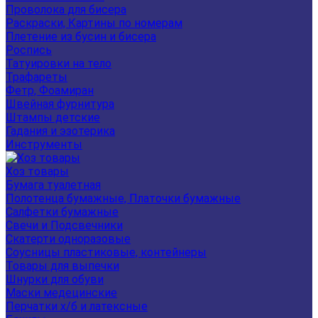
Проволока для бисера
Раскраски, Картины по номерам
Плетение из бусин и бисера
Роспись
Татуировки на тело
Трафареты
Фетр, Фоамиран
Швейная фурнитура
Штампы детские
Гадания и эзотерика
Инструменты
Хоз товары
Бумага туалетная
Полотенца бумажные, Платочки бумажные
Салфетки бумажные
Свечи и Подсвечники
Скатерти одноразовые
Соусницы пластиковые, контейнеры
Товары для выпечки
Шнурки для обуви
Маски медецинские
Перчатки х/б и латексные