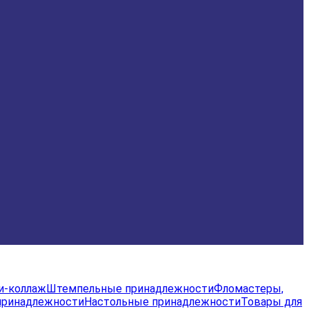
и-коллаж
Штемпельные принадлежности
Фломастеры,
принадлежности
Настольные принадлежности
Товары для