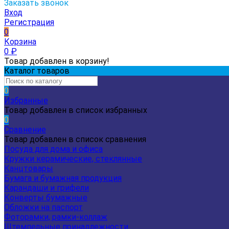
Заказать звонок
Вход
Регистрация
0
Корзина
0
₽
Товар добавлен в корзину!
Каталог товаров
0
Избранные
Товар добавлен в список избранных
0
Сравнение
Товар добавлен в список сравнения
Посуда для дома и офиса
Кружки керамические, стеклянные
Канцтовары
Бумага и бумажная продукция
Карандаши и грифели
Конверты бумажные
Обложки на паспорт
Фоторамки, рамки-коллаж
Штемпельные принадлежности