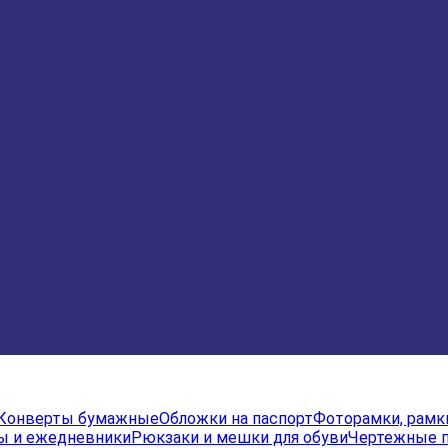
Конверты бумажные
Обложки на паспорт
Фоторамки, рамк
ы и ежедневники
Рюкзаки и мешки для обуви
Чертежные 