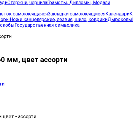
ади
Стержни, чернила
Грамоты, Дипломы, Медали
меток самоклеящаяся
Закладки самоклеящиеся
Календари
К
торы
Ножи канцелярские, лезвия, шило, коврики
Дыроколы
 скобы
Государственная символика
сорти
60 мм, цвет ассорти
м цвет - ассорти