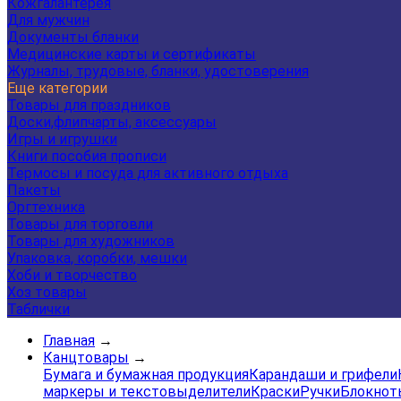
Кожгалантерея
Для мужчин
Документы бланки
Медицинские карты и сертификаты
Журналы, трудовые, бланки, удостоверения
Еще категории
Товары для праздников
Доски,флипчарты, аксессуары
Игры и игрушки
Книги пособия прописи
Термосы и посуда для активного отдыха
Пакеты
Оргтехника
Товары для торговли
Товары для художников
Упаковка, коробки, мешки
Хоби и творчество
Хоз товары
Таблички
Главная
→
Канцтовары
→
Бумага и бумажная продукция
Карандаши и грифели
маркеры и текстовыделители
Краски
Ручки
Блокнот