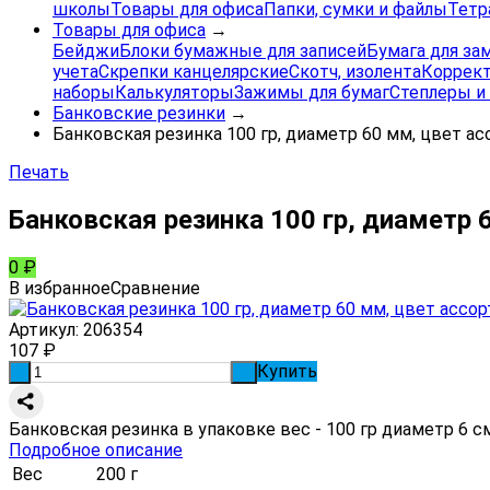
школы
Товары для офиса
Папки, сумки и файлы
Тетр
Товары для офиса
→
Бейджи
Блоки бумажные для записей
Бумага для за
учета
Скрепки канцелярские
Скотч, изолента
Коррек
наборы
Калькуляторы
Зажимы для бумаг
Степлеры и
Банковские резинки
→
Банковская резинка 100 гр, диаметр 60 мм, цвет ас
Печать
Банковская резинка 100 гр, диаметр 
0
₽
В избранное
Сравнение
Артикул:
206354
107
₽
Купить
-
+
Банковская резинка в упаковке вес - 100 гр диаметр 6 с
Подробное описание
Вес
200 г