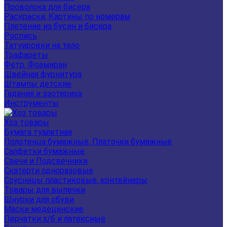
Проволока для бисера
Раскраски, Картины по номерам
Плетение из бусин и бисера
Роспись
Татуировки на тело
Трафареты
Фетр, Фоамиран
Швейная фурнитура
Штампы детские
Гадания и эзотерика
Инструменты
Хоз товары
Бумага туалетная
Полотенца бумажные, Платочки бумажные
Салфетки бумажные
Свечи и Подсвечники
Скатерти одноразовые
Соусницы пластиковые, контейнеры
Товары для выпечки
Шнурки для обуви
Маски медецинские
Перчатки х/б и латексные