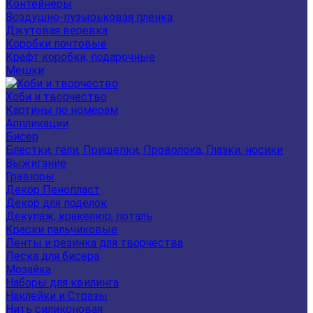
Контейнеры
Воздушно-пузырьковая плёнка
Джутовая веревка
Коробки почтовые
Крафт коробки, подарочные
Мешки
Хоби и творчество
Картины по номерам
Аппликации
Бисер
Блестки, гели, Прищепки, Проволока, Глазки, носики
Выжигание
Гравюры
Декор Пенопласт
Декор для поделок
Декупаж, кракелюр, поталь
Краски пальчиковые
Ленты и резинка для творчества
Леска для бисера
Мозайка
Наборы для квилинга
Наклейки и Стразы
Нить силиконовая