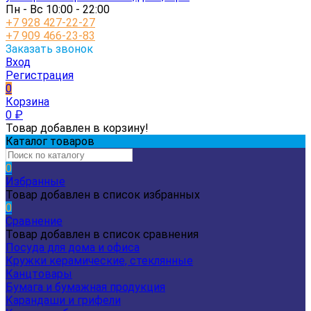
Пн - Вс 10:00 - 22:00
+7 928 427-22-27
+7 909 466-23-83
Заказать звонок
Вход
Регистрация
0
Корзина
0
₽
Товар добавлен в корзину!
Каталог товаров
0
Избранные
Товар добавлен в список избранных
0
Сравнение
Товар добавлен в список сравнения
Посуда для дома и офиса
Кружки керамические, стеклянные
Канцтовары
Бумага и бумажная продукция
Карандаши и грифели