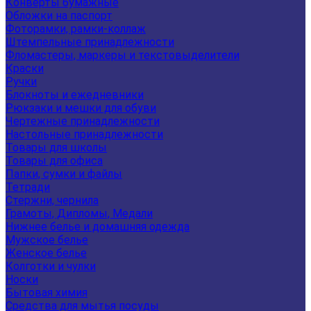
Конверты бумажные
Обложки на паспорт
Фоторамки, рамки-коллаж
Штемпельные принадлежности
Фломастеры, маркеры и текстовыделители
Краски
Ручки
Блокноты и ежедневники
Рюкзаки и мешки для обуви
Чертежные принадлежности
Настольные принадлежности
Товары для школы
Товары для офиса
Папки, сумки и файлы
Тетради
Стержни, чернила
Грамоты, Дипломы, Медали
Нижнее белье и домашняя одежда
Мужское белье
Женское белье
Колготки и чулки
Носки
Бытовая химия
Средства для мытья посуды