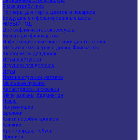
Сервировка стола, посуда
9 мая атрибутика
Топперы для торта, цветов и подарков
Воздушные и фольгированные шары
НОВЫЙ ГОД
Доски,флипчарты, аксессуары
Бумага для флипчартов
Информационные подставки для торговли
Магнитно-маркерные доски, Флипчарты
Аксессуары для досок
Игры и игрушки
Игрушки для девочек
Игры
Летние игрушки, каталки
Мыльные пузыри
Антистрессы и сквиши
Мячи, воланы, бадминтон
Пазлы
Погремушки
Брелоки
Книги пособия прописи
Книжки
Кроссворды, Ребусы.
Прописи