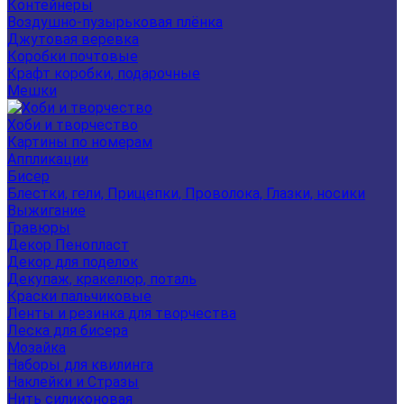
Контейнеры
Воздушно-пузырьковая плёнка
Джутовая веревка
Коробки почтовые
Крафт коробки, подарочные
Мешки
Хоби и творчество
Картины по номерам
Аппликации
Бисер
Блестки, гели, Прищепки, Проволока, Глазки, носики
Выжигание
Гравюры
Декор Пенопласт
Декор для поделок
Декупаж, кракелюр, поталь
Краски пальчиковые
Ленты и резинка для творчества
Леска для бисера
Мозайка
Наборы для квилинга
Наклейки и Стразы
Нить силиконовая