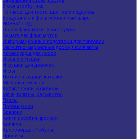
Сервировка стола, посуда
9 мая атрибутика
Топперы для торта, цветов и подарков
Воздушные и фольгированные шары
НОВЫЙ ГОД
Доски,флипчарты, аксессуары
Бумага для флипчартов
Информационные подставки для торговли
Магнитно-маркерные доски, Флипчарты
Аксессуары для досок
Игры и игрушки
Игрушки для девочек
Игры
Летние игрушки, каталки
Мыльные пузыри
Антистрессы и сквиши
Мячи, воланы, бадминтон
Пазлы
Погремушки
Брелоки
Книги пособия прописи
Книжки
Кроссворды, Ребусы.
Прописи