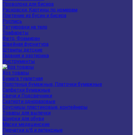
Проволока для бисера
Раскраски, Картины по номерам
Плетение из бусин и бисера
Роспись
Татуировки на тело
Трафареты
Фетр, Фоамиран
Швейная фурнитура
Штампы детские
Гадания и эзотерика
Инструменты
Хоз товары
Бумага туалетная
Полотенца бумажные, Платочки бумажные
Салфетки бумажные
Свечи и Подсвечники
Скатерти одноразовые
Соусницы пластиковые, контейнеры
Товары для выпечки
Шнурки для обуви
Маски медецинские
Перчатки х/б и латексные