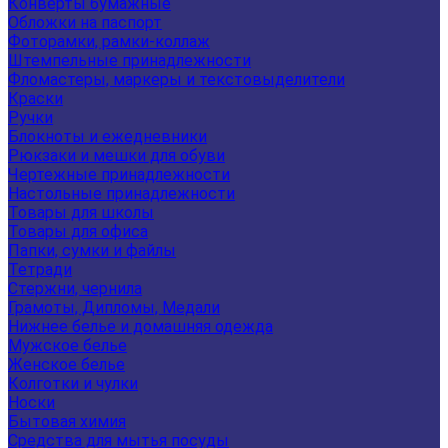
Конверты бумажные
Обложки на паспорт
Фоторамки, рамки-коллаж
Штемпельные принадлежности
Фломастеры, маркеры и текстовыделители
Краски
Ручки
Блокноты и ежедневники
Рюкзаки и мешки для обуви
Чертежные принадлежности
Настольные принадлежности
Товары для школы
Товары для офиса
Папки, сумки и файлы
Тетради
Стержни, чернила
Грамоты, Дипломы, Медали
Нижнее белье и домашняя одежда
Мужское белье
Женское белье
Колготки и чулки
Носки
Бытовая химия
Средства для мытья посуды