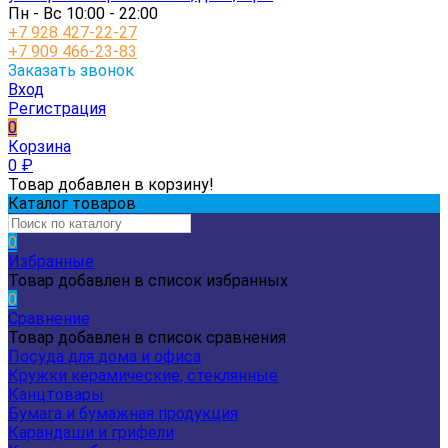
Пн - Вс 10:00 - 22:00
+7 928 427-22-27
+7 909 466-23-83
Заказать звонок
Вход
Регистрация
0
Корзина
0
₽
Товар добавлен в корзину!
Каталог товаров
0
Избранные
Товар добавлен в список избранных
0
Сравнение
Товар добавлен в список сравнения
Посуда для дома и офиса
Кружки керамические, стеклянные
Канцтовары
Бумага и бумажная продукция
Карандаши и грифели