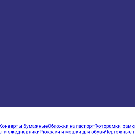
Конверты бумажные
Обложки на паспорт
Фоторамки, рамк
ы и ежедневники
Рюкзаки и мешки для обуви
Чертежные 