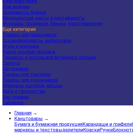
Кожгалантерея
Для мужчин
Документы бланки
Медицинские карты и сертификаты
Журналы, трудовые, бланки, удостоверения
Еще категории
Товары для праздников
Доски,флипчарты, аксессуары
Игры и игрушки
Книги пособия прописи
Термосы и посуда для активного отдыха
Пакеты
Оргтехника
Товары для торговли
Товары для художников
Упаковка, коробки, мешки
Хоби и творчество
Хоз товары
Таблички
Главная
→
Канцтовары
→
Бумага и бумажная продукция
Карандаши и грифели
маркеры и текстовыделители
Краски
Ручки
Блокнот