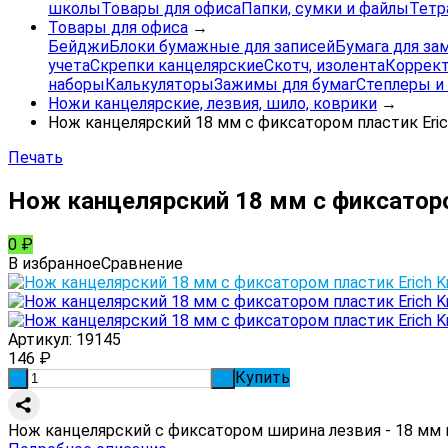
школы
Товары для офиса
Папки, сумки и файлы
Тетр
Товары для офиса
→
Бейджи
Блоки бумажные для записей
Бумага для за
учета
Скрепки канцелярские
Скотч, изолента
Коррек
наборы
Калькуляторы
Зажимы для бумаг
Степлеры и
Ножи канцелярские, лезвия, шило, коврики
→
Нож канцелярский 18 мм с фиксатором пластик Eric
Печать
Нож канцелярский 18 мм с фиксаторо
0
₽
В избранное
Сравнение
Артикул:
19145
146
₽
Купить
-
+
Нож канцелярский с фиксатором ширина лезвия - 18 мм м