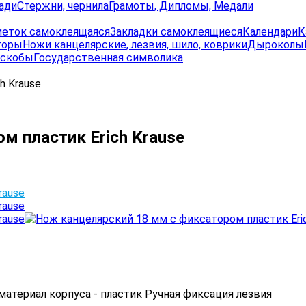
ади
Стержни, чернила
Грамоты, Дипломы, Медали
меток самоклеящаяся
Закладки самоклеящиеся
Календари
К
торы
Ножи канцелярские, лезвия, шило, коврики
Дыроколы
 скобы
Государственная символика
h Krause
м пластик Erich Krause
атериал корпуса - пластик Ручная фиксация лезвия