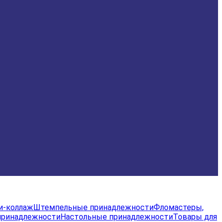
и-коллаж
Штемпельные принадлежности
Фломастеры,
принадлежности
Настольные принадлежности
Товары для