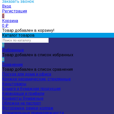
Заказать звонок
Вход
Регистрация
0
Корзина
0
₽
Товар добавлен в корзину!
Каталог товаров
0
Избранные
Товар добавлен в список избранных
0
Сравнение
Товар добавлен в список сравнения
Посуда для дома и офиса
Кружки керамические, стеклянные
Канцтовары
Бумага и бумажная продукция
Карандаши и грифели
Конверты бумажные
Обложки на паспорт
Фоторамки, рамки-коллаж
Штемпельные принадлежности