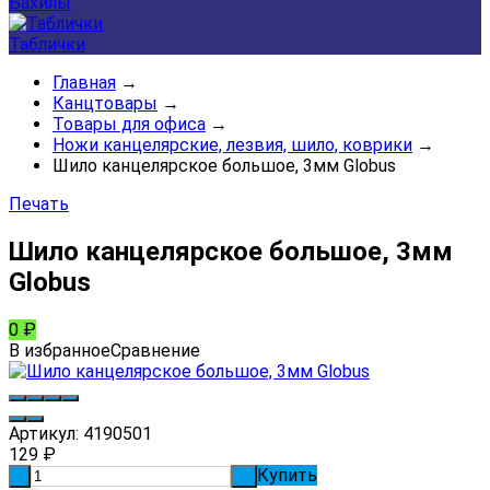
Бахилы
Таблички
Главная
→
Канцтовары
→
Товары для офиса
→
Ножи канцелярские, лезвия, шило, коврики
→
Шило канцелярское большое, 3мм Globus
Печать
Шило канцелярское большое, 3мм
Globus
0
₽
В избранное
Сравнение
Артикул:
4190501
129
₽
Купить
-
+