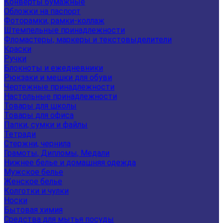
Конверты бумажные
Обложки на паспорт
Фоторамки, рамки-коллаж
Штемпельные принадлежности
Фломастеры, маркеры и текстовыделители
Краски
Ручки
Блокноты и ежедневники
Рюкзаки и мешки для обуви
Чертежные принадлежности
Настольные принадлежности
Товары для школы
Товары для офиса
Папки, сумки и файлы
Тетради
Стержни, чернила
Грамоты, Дипломы, Медали
Нижнее белье и домашняя одежда
Мужское белье
Женское белье
Колготки и чулки
Носки
Бытовая химия
Средства для мытья посуды