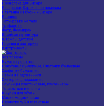
Проволока для бисера
Раскраски, Картины по номерам
Плетение из бусин и бисера
Роспись
Татуировки на тело
Трафареты
Фетр, Фоамиран
Швейная фурнитура
Штампы детские
Гадания и эзотерика
Инструменты
Хоз товары
Бумага туалетная
Полотенца бумажные, Платочки бумажные
Салфетки бумажные
Свечи и Подсвечники
Скатерти одноразовые
Соусницы пластиковые, контейнеры
Товары для выпечки
Шнурки для обуви
Маски медецинские
Перчатки х/б и латексные