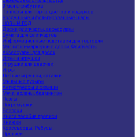
Сервировка стола, посуда
9 мая атрибутика
Топперы для торта, цветов и подарков
Воздушные и фольгированные шары
НОВЫЙ ГОД
Доски,флипчарты, аксессуары
Бумага для флипчартов
Информационные подставки для торговли
Магнитно-маркерные доски, Флипчарты
Аксессуары для досок
Игры и игрушки
Игрушки для девочек
Игры
Летние игрушки, каталки
Мыльные пузыри
Антистрессы и сквиши
Мячи, воланы, бадминтон
Пазлы
Погремушки
Брелоки
Книги пособия прописи
Книжки
Кроссворды, Ребусы.
Прописи