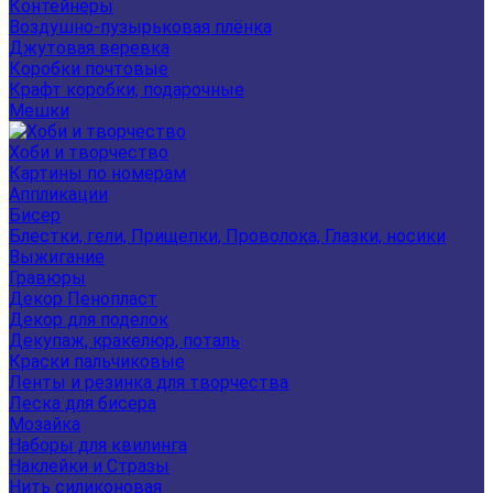
Контейнеры
Воздушно-пузырьковая плёнка
Джутовая веревка
Коробки почтовые
Крафт коробки, подарочные
Мешки
Хоби и творчество
Картины по номерам
Аппликации
Бисер
Блестки, гели, Прищепки, Проволока, Глазки, носики
Выжигание
Гравюры
Декор Пенопласт
Декор для поделок
Декупаж, кракелюр, поталь
Краски пальчиковые
Ленты и резинка для творчества
Леска для бисера
Мозайка
Наборы для квилинга
Наклейки и Стразы
Нить силиконовая