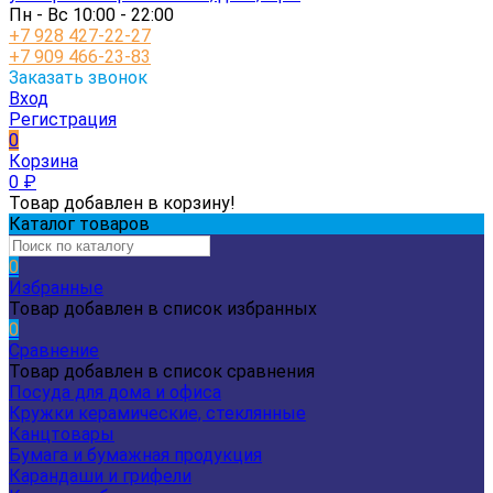
Пн - Вс 10:00 - 22:00
+7 928 427-22-27
+7 909 466-23-83
Заказать звонок
Вход
Регистрация
0
Корзина
0
₽
Товар добавлен в корзину!
Каталог товаров
0
Избранные
Товар добавлен в список избранных
0
Сравнение
Товар добавлен в список сравнения
Посуда для дома и офиса
Кружки керамические, стеклянные
Канцтовары
Бумага и бумажная продукция
Карандаши и грифели