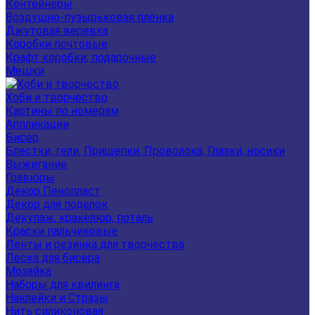
Контейнеры
Воздушно-пузырьковая плёнка
Джутовая веревка
Коробки почтовые
Крафт коробки, подарочные
Мешки
Хоби и творчество
Картины по номерам
Аппликации
Бисер
Блестки, гели, Прищепки, Проволока, Глазки, носики
Выжигание
Гравюры
Декор Пенопласт
Декор для поделок
Декупаж, кракелюр, поталь
Краски пальчиковые
Ленты и резинка для творчества
Леска для бисера
Мозайка
Наборы для квилинга
Наклейки и Стразы
Нить силиконовая