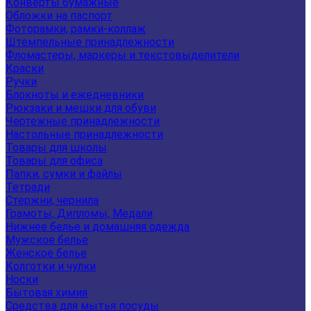
Конверты бумажные
Обложки на паспорт
Фоторамки, рамки-коллаж
Штемпельные принадлежности
Фломастеры, маркеры и текстовыделители
Краски
Ручки
Блокноты и ежедневники
Рюкзаки и мешки для обуви
Чертежные принадлежности
Настольные принадлежности
Товары для школы
Товары для офиса
Папки, сумки и файлы
Тетради
Стержни, чернила
Грамоты, Дипломы, Медали
Нижнее белье и домашняя одежда
Мужское белье
Женское белье
Колготки и чулки
Носки
Бытовая химия
Средства для мытья посуды