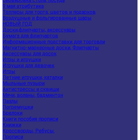
Сервировка стола, посуда
9 мая атрибутика
Топперы для торта, цветов и подарков
Воздушные и фольгированные шары
НОВЫЙ ГОД
Доски,флипчарты, аксессуары
Бумага для флипчартов
Информационные подставки для торговли
Магнитно-маркерные доски, Флипчарты
Аксессуары для досок
Игры и игрушки
Игрушки для девочек
Игры
Летние игрушки, каталки
Мыльные пузыри
Антистрессы и сквиши
Мячи, воланы, бадминтон
Пазлы
Погремушки
Брелоки
Книги пособия прописи
Книжки
Кроссворды, Ребусы.
Прописи