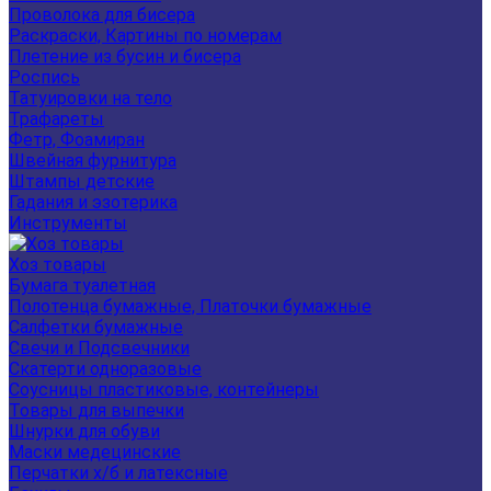
Проволока для бисера
Раскраски, Картины по номерам
Плетение из бусин и бисера
Роспись
Татуировки на тело
Трафареты
Фетр, Фоамиран
Швейная фурнитура
Штампы детские
Гадания и эзотерика
Инструменты
Хоз товары
Бумага туалетная
Полотенца бумажные, Платочки бумажные
Салфетки бумажные
Свечи и Подсвечники
Скатерти одноразовые
Соусницы пластиковые, контейнеры
Товары для выпечки
Шнурки для обуви
Маски медецинские
Перчатки х/б и латексные