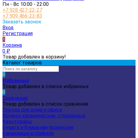
Пн - Вс 10:00 - 22:00
+7 928 427-22-27
+7 909 466-23-83
Заказать звонок
Вход
Регистрация
0
Корзина
0
₽
Товар добавлен в корзину!
Каталог товаров
0
Избранные
Товар добавлен в список избранных
0
Сравнение
Товар добавлен в список сравнения
Посуда для дома и офиса
Кружки керамические, стеклянные
Канцтовары
Бумага и бумажная продукция
Карандаши и грифели