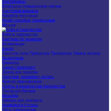
Контейнеры
Воздушно-пузырьковая плёнка
Джутовая веревка
Коробки почтовые
Крафт коробки, подарочные
Мешки
Хоби и творчество
Картины по номерам
Аппликации
Бисер
Блестки, гели, Прищепки, Проволока, Глазки, носики
Выжигание
Гравюры
Декор Пенопласт
Декор для поделок
Декупаж, кракелюр, поталь
Краски пальчиковые
Ленты и резинка для творчества
Леска для бисера
Мозайка
Наборы для квилинга
Наклейки и Стразы
Нить силиконовая