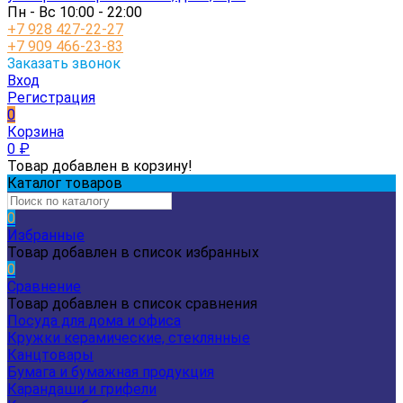
Пн - Вс 10:00 - 22:00
+7 928 427-22-27
+7 909 466-23-83
Заказать звонок
Вход
Регистрация
0
Корзина
0
₽
Товар добавлен в корзину!
Каталог товаров
0
Избранные
Товар добавлен в список избранных
0
Сравнение
Товар добавлен в список сравнения
Посуда для дома и офиса
Кружки керамические, стеклянные
Канцтовары
Бумага и бумажная продукция
Карандаши и грифели