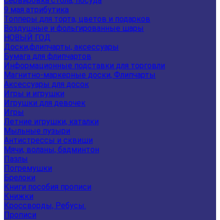
Сервировка стола, посуда
9 мая атрибутика
Топперы для торта, цветов и подарков
Воздушные и фольгированные шары
НОВЫЙ ГОД
Доски,флипчарты, аксессуары
Бумага для флипчартов
Информационные подставки для торговли
Магнитно-маркерные доски, Флипчарты
Аксессуары для досок
Игры и игрушки
Игрушки для девочек
Игры
Летние игрушки, каталки
Мыльные пузыри
Антистрессы и сквиши
Мячи, воланы, бадминтон
Пазлы
Погремушки
Брелоки
Книги пособия прописи
Книжки
Кроссворды, Ребусы.
Прописи