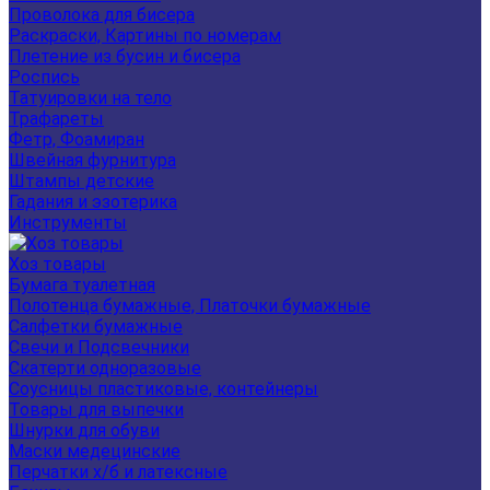
Проволока для бисера
Раскраски, Картины по номерам
Плетение из бусин и бисера
Роспись
Татуировки на тело
Трафареты
Фетр, Фоамиран
Швейная фурнитура
Штампы детские
Гадания и эзотерика
Инструменты
Хоз товары
Бумага туалетная
Полотенца бумажные, Платочки бумажные
Салфетки бумажные
Свечи и Подсвечники
Скатерти одноразовые
Соусницы пластиковые, контейнеры
Товары для выпечки
Шнурки для обуви
Маски медецинские
Перчатки х/б и латексные