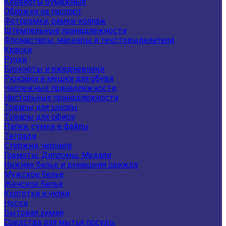
Конверты бумажные
Обложки на паспорт
Фоторамки, рамки-коллаж
Штемпельные принадлежности
Фломастеры, маркеры и текстовыделители
Краски
Ручки
Блокноты и ежедневники
Рюкзаки и мешки для обуви
Чертежные принадлежности
Настольные принадлежности
Товары для школы
Товары для офиса
Папки, сумки и файлы
Тетради
Стержни, чернила
Грамоты, Дипломы, Медали
Нижнее белье и домашняя одежда
Мужское белье
Женское белье
Колготки и чулки
Носки
Бытовая химия
Средства для мытья посуды