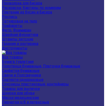
Проволока для бисера
Раскраски, Картины по номерам
Плетение из бусин и бисера
Роспись
Татуировки на тело
Трафареты
Фетр, Фоамиран
Швейная фурнитура
Штампы детские
Гадания и эзотерика
Инструменты
Хоз товары
Бумага туалетная
Полотенца бумажные, Платочки бумажные
Салфетки бумажные
Свечи и Подсвечники
Скатерти одноразовые
Соусницы пластиковые, контейнеры
Товары для выпечки
Шнурки для обуви
Маски медецинские
Перчатки х/б и латексные