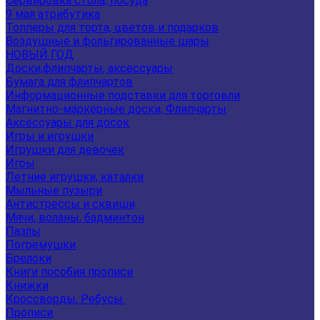
Сервировка стола, посуда
9 мая атрибутика
Топперы для торта, цветов и подарков
Воздушные и фольгированные шары
НОВЫЙ ГОД
Доски,флипчарты, аксессуары
Бумага для флипчартов
Информационные подставки для торговли
Магнитно-маркерные доски, Флипчарты
Аксессуары для досок
Игры и игрушки
Игрушки для девочек
Игры
Летние игрушки, каталки
Мыльные пузыри
Антистрессы и сквиши
Мячи, воланы, бадминтон
Пазлы
Погремушки
Брелоки
Книги пособия прописи
Книжки
Кроссворды, Ребусы.
Прописи