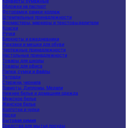
Конверты бумажные
Обложки на паспорт
Фоторамки, рамки-коллаж
Штемпельные принадлежности
Фломастеры, маркеры и текстовыделители
Краски
Ручки
Блокноты и ежедневники
Рюкзаки и мешки для обуви
Чертежные принадлежности
Настольные принадлежности
Товары для школы
Товары для офиса
Папки, сумки и файлы
Тетради
Стержни, чернила
Грамоты, Дипломы, Медали
Нижнее белье и домашняя одежда
Мужское белье
Женское белье
Колготки и чулки
Носки
Бытовая химия
Средства для мытья посуды