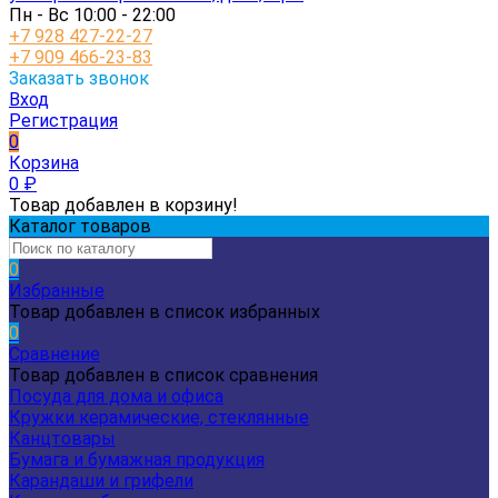
Пн - Вс 10:00 - 22:00
+7 928 427-22-27
+7 909 466-23-83
Заказать звонок
Вход
Регистрация
0
Корзина
0
₽
Товар добавлен в корзину!
Каталог товаров
0
Избранные
Товар добавлен в список избранных
0
Сравнение
Товар добавлен в список сравнения
Посуда для дома и офиса
Кружки керамические, стеклянные
Канцтовары
Бумага и бумажная продукция
Карандаши и грифели