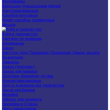
Контейнеры
Воздушно-пузырьковая плёнка
Джутовая веревка
Коробки почтовые
Крафт коробки, подарочные
Мешки
Хоби и творчество
Картины по номерам
Аппликации
Бисер
Блестки, гели, Прищепки, Проволока, Глазки, носики
Выжигание
Гравюры
Декор Пенопласт
Декор для поделок
Декупаж, кракелюр, поталь
Краски пальчиковые
Ленты и резинка для творчества
Леска для бисера
Мозайка
Наборы для квилинга
Наклейки и Стразы
Нить силиконовая