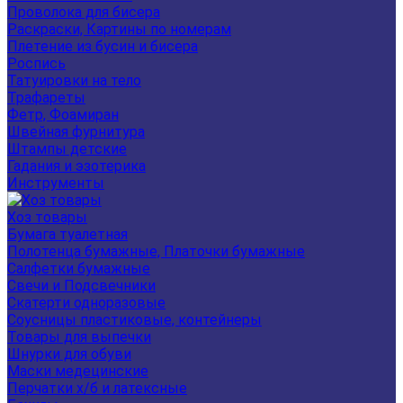
Проволока для бисера
Раскраски, Картины по номерам
Плетение из бусин и бисера
Роспись
Татуировки на тело
Трафареты
Фетр, Фоамиран
Швейная фурнитура
Штампы детские
Гадания и эзотерика
Инструменты
Хоз товары
Бумага туалетная
Полотенца бумажные, Платочки бумажные
Салфетки бумажные
Свечи и Подсвечники
Скатерти одноразовые
Соусницы пластиковые, контейнеры
Товары для выпечки
Шнурки для обуви
Маски медецинские
Перчатки х/б и латексные