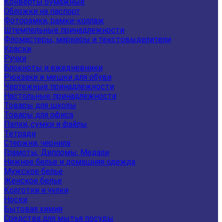
Конверты бумажные
Обложки на паспорт
Фоторамки, рамки-коллаж
Штемпельные принадлежности
Фломастеры, маркеры и текстовыделители
Краски
Ручки
Блокноты и ежедневники
Рюкзаки и мешки для обуви
Чертежные принадлежности
Настольные принадлежности
Товары для школы
Товары для офиса
Папки, сумки и файлы
Тетради
Стержни, чернила
Грамоты, Дипломы, Медали
Нижнее белье и домашняя одежда
Мужское белье
Женское белье
Колготки и чулки
Носки
Бытовая химия
Средства для мытья посуды