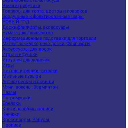
Сервировка стола, посуда
9 мая атрибутика
Топперы для торта, цветов и подарков
Воздушные и фольгированные шары
НОВЫЙ ГОД
Доски,флипчарты, аксессуары
Бумага для флипчартов
Информационные подставки для торговли
Магнитно-маркерные доски, Флипчарты
Аксессуары для досок
Игры и игрушки
Игрушки для девочек
Игры
Летние игрушки, каталки
Мыльные пузыри
Антистрессы и сквиши
Мячи, воланы, бадминтон
Пазлы
Погремушки
Брелоки
Книги пособия прописи
Книжки
Кроссворды, Ребусы.
Прописи