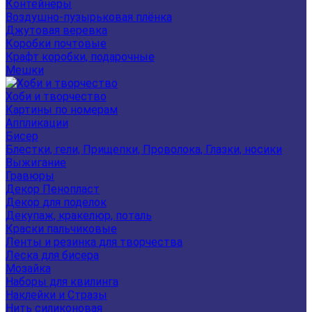
Контейнеры
Воздушно-пузырьковая плёнка
Джутовая веревка
Коробки почтовые
Крафт коробки, подарочные
Мешки
Хоби и творчество
Картины по номерам
Аппликации
Бисер
Блестки, гели, Прищепки, Проволока, Глазки, носики
Выжигание
Гравюры
Декор Пенопласт
Декор для поделок
Декупаж, кракелюр, поталь
Краски пальчиковые
Ленты и резинка для творчества
Леска для бисера
Мозайка
Наборы для квилинга
Наклейки и Стразы
Нить силиконовая