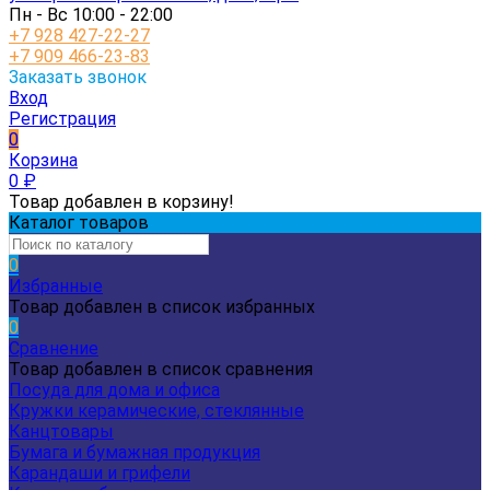
Пн - Вс 10:00 - 22:00
+7 928 427-22-27
+7 909 466-23-83
Заказать звонок
Вход
Регистрация
0
Корзина
0
₽
Товар добавлен в корзину!
Каталог товаров
0
Избранные
Товар добавлен в список избранных
0
Сравнение
Товар добавлен в список сравнения
Посуда для дома и офиса
Кружки керамические, стеклянные
Канцтовары
Бумага и бумажная продукция
Карандаши и грифели