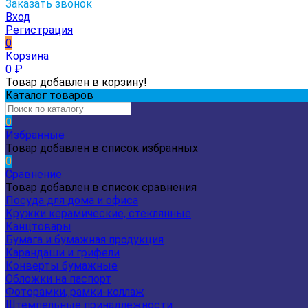
Заказать звонок
Вход
Регистрация
0
Корзина
0
₽
Товар добавлен в корзину!
Каталог товаров
0
Избранные
Товар добавлен в список избранных
0
Сравнение
Товар добавлен в список сравнения
Посуда для дома и офиса
Кружки керамические, стеклянные
Канцтовары
Бумага и бумажная продукция
Карандаши и грифели
Конверты бумажные
Обложки на паспорт
Фоторамки, рамки-коллаж
Штемпельные принадлежности