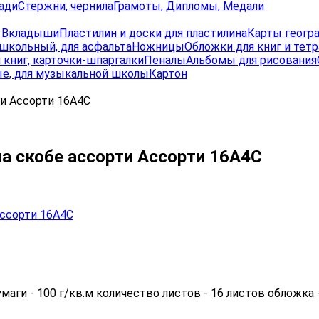
ади
Стержни, чернила
Грамоты, Дипломы, Медали
, Вкладыши
Пластилин и доски для пластилина
Карты геогр
школьный, для асфальта
Ножницы
Обложки для книг и тет
 книг, карточки-шпаргалки
Пеналы
Альбомы для рисования
е, для музыкальной школы
Картон
ти Ассорти 16А4C
на скобе ассорти Ассорти 16А4C
маги - 100 г/кв.м количество листов - 16 листов обложка 