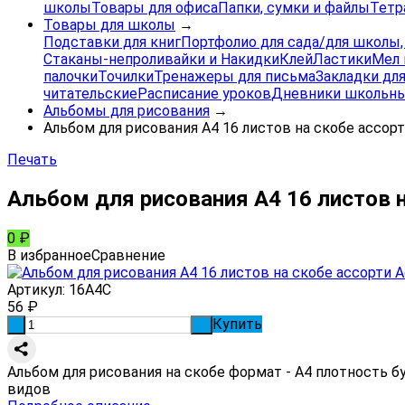
школы
Товары для офиса
Папки, сумки и файлы
Тетр
Товары для школы
→
Подставки для книг
Портфолио для сада/для школы
Стаканы-непроливайки и Накидки
Клей
Ластики
Мел 
палочки
Точилки
Тренажеры для письма
Закладки для
читательские
Расписание уроков
Дневники школьны
Альбомы для рисования
→
Альбом для рисования А4 16 листов на скобе ассор
Печать
Альбом для рисования А4 16 листов 
0
₽
В избранное
Сравнение
Артикул:
16А4C
56
₽
Купить
-
+
Альбом для рисования на скобе формат - А4 плотность бу
видов