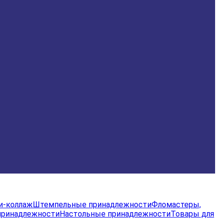
и-коллаж
Штемпельные принадлежности
Фломастеры,
принадлежности
Настольные принадлежности
Товары для