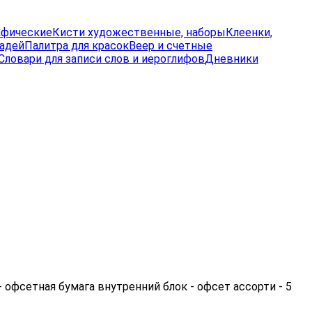
афические
Кисти художественные, наборы
Клеенки,
радей
Палитра для красок
Веер и счетные
Словари для записи слов и иероглифов
Дневники
- офсетная бумага внутренний блок - офсет ассорти - 5