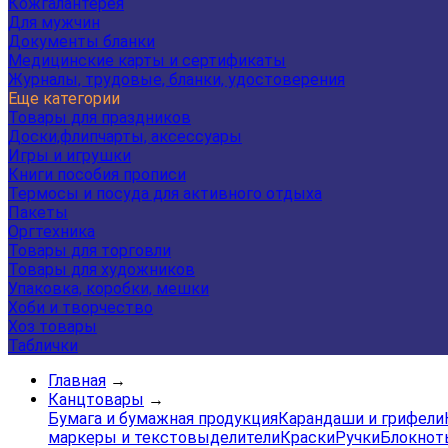
Кожгалантерея
Для мужчин
Документы бланки
Медицинские карты и сертификаты
Журналы, трудовые, бланки, удостоверения
Еще категории
Товары для праздников
Доски,флипчарты, аксессуары
Игры и игрушки
Книги пособия прописи
Термосы и посуда для активного отдыха
Пакеты
Оргтехника
Товары для торговли
Товары для художников
Упаковка, коробки, мешки
Хоби и творчество
Хоз товары
Таблички
Главная
→
Канцтовары
→
Бумага и бумажная продукция
Карандаши и грифели
маркеры и текстовыделители
Краски
Ручки
Блокнот