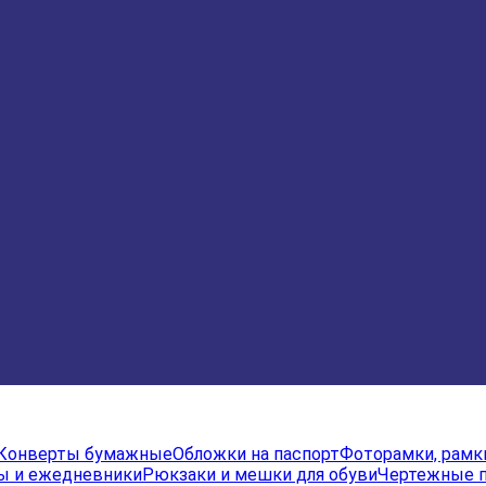
Конверты бумажные
Обложки на паспорт
Фоторамки, рамк
ы и ежедневники
Рюкзаки и мешки для обуви
Чертежные 