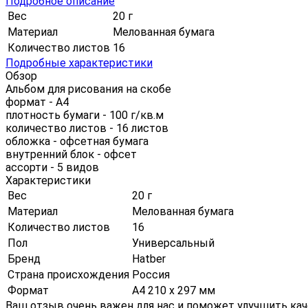
Подробное описание
Вес
20 г
Материал
Мелованная бумага
Количество листов
16
Подробные характеристики
Обзор
Альбом для рисования на скобе
формат - А4
плотность бумаги - 100 г/кв.м
количество листов - 16 листов
обложка - офсетная бумага
внутренний блок - офсет
ассорти - 5 видов
Характеристики
Вес
20 г
Материал
Мелованная бумага
Количество листов
16
Пол
Универсальный
Бренд
Hatber
Страна происхождения
Россия
Формат
А4 210 х 297 мм
Ваш отзыв очень важен для нас и поможет улучшить кач