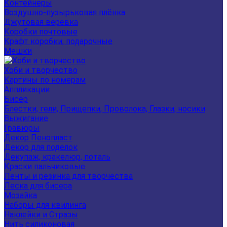
Контейнеры
Воздушно-пузырьковая плёнка
Джутовая веревка
Коробки почтовые
Крафт коробки, подарочные
Мешки
Хоби и творчество
Картины по номерам
Аппликации
Бисер
Блестки, гели, Прищепки, Проволока, Глазки, носики
Выжигание
Гравюры
Декор Пенопласт
Декор для поделок
Декупаж, кракелюр, поталь
Краски пальчиковые
Ленты и резинка для творчества
Леска для бисера
Мозайка
Наборы для квилинга
Наклейки и Стразы
Нить силиконовая