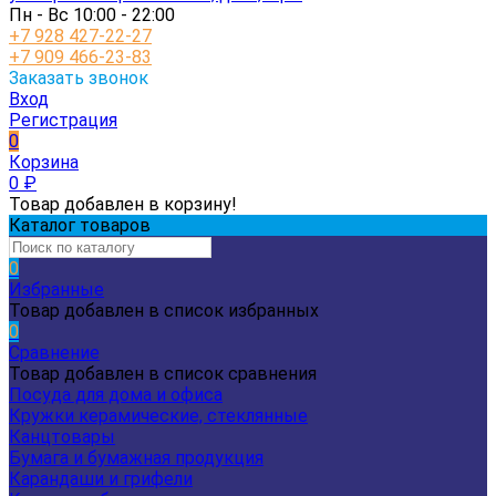
Пн - Вс 10:00 - 22:00
+7 928 427-22-27
+7 909 466-23-83
Заказать звонок
Вход
Регистрация
0
Корзина
0
₽
Товар добавлен в корзину!
Каталог товаров
0
Избранные
Товар добавлен в список избранных
0
Сравнение
Товар добавлен в список сравнения
Посуда для дома и офиса
Кружки керамические, стеклянные
Канцтовары
Бумага и бумажная продукция
Карандаши и грифели