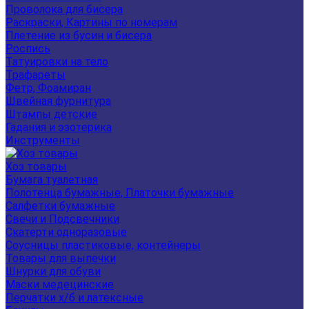
Проволока для бисера
Раскраски, Картины по номерам
Плетение из бусин и бисера
Роспись
Татуировки на тело
Трафареты
Фетр, Фоамиран
Швейная фурнитура
Штампы детские
Гадания и эзотерика
Инструменты
Хоз товары
Бумага туалетная
Полотенца бумажные, Платочки бумажные
Салфетки бумажные
Свечи и Подсвечники
Скатерти одноразовые
Соусницы пластиковые, контейнеры
Товары для выпечки
Шнурки для обуви
Маски медецинские
Перчатки х/б и латексные