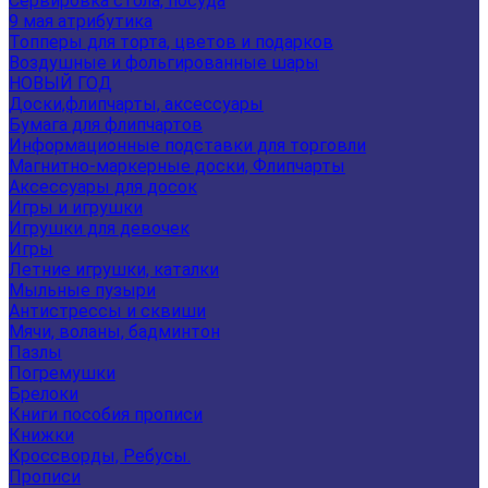
Сервировка стола, посуда
9 мая атрибутика
Топперы для торта, цветов и подарков
Воздушные и фольгированные шары
НОВЫЙ ГОД
Доски,флипчарты, аксессуары
Бумага для флипчартов
Информационные подставки для торговли
Магнитно-маркерные доски, Флипчарты
Аксессуары для досок
Игры и игрушки
Игрушки для девочек
Игры
Летние игрушки, каталки
Мыльные пузыри
Антистрессы и сквиши
Мячи, воланы, бадминтон
Пазлы
Погремушки
Брелоки
Книги пособия прописи
Книжки
Кроссворды, Ребусы.
Прописи