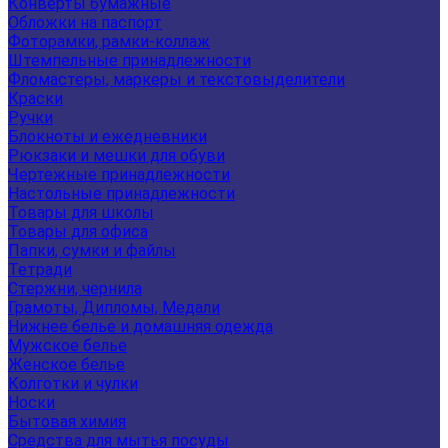
Конверты бумажные
Обложки на паспорт
Фоторамки, рамки-коллаж
Штемпельные принадлежности
Фломастеры, маркеры и текстовыделители
Краски
Ручки
Блокноты и ежедневники
Рюкзаки и мешки для обуви
Чертежные принадлежности
Настольные принадлежности
Товары для школы
Товары для офиса
Папки, сумки и файлы
Тетради
Стержни, чернила
Грамоты, Дипломы, Медали
Нижнее белье и домашняя одежда
Мужское белье
Женское белье
Колготки и чулки
Носки
Бытовая химия
Средства для мытья посуды