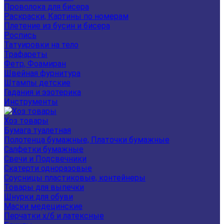
Проволока для бисера
Раскраски, Картины по номерам
Плетение из бусин и бисера
Роспись
Татуировки на тело
Трафареты
Фетр, Фоамиран
Швейная фурнитура
Штампы детские
Гадания и эзотерика
Инструменты
Хоз товары
Бумага туалетная
Полотенца бумажные, Платочки бумажные
Салфетки бумажные
Свечи и Подсвечники
Скатерти одноразовые
Соусницы пластиковые, контейнеры
Товары для выпечки
Шнурки для обуви
Маски медецинские
Перчатки х/б и латексные