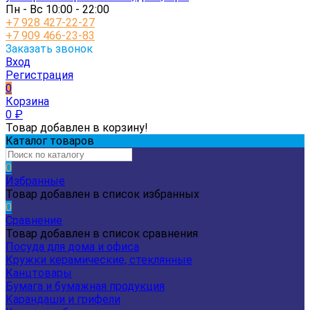
Пн - Вс 10:00 - 22:00
+7 928 427-22-27
+7 909 466-23-83
Заказать звонок
Вход
Регистрация
0
Корзина
0
₽
Товар добавлен в корзину!
Каталог товаров
0
Избранные
Товар добавлен в список избранных
0
Сравнение
Товар добавлен в список сравнения
Посуда для дома и офиса
Кружки керамические, стеклянные
Канцтовары
Бумага и бумажная продукция
Карандаши и грифели