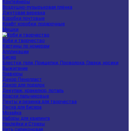
Контейнеры
Воздушно-пузырьковая плёнка
Джутовая веревка
Коробки почтовые
Крафт коробки, подарочные
Мешки
Хоби и творчество
Картины по номерам
Аппликации
Бисер
Блестки, гели, Прищепки, Проволока, Глазки, носики
Выжигание
Гравюры
Декор Пенопласт
Декор для поделок
Декупаж, кракелюр, поталь
Краски пальчиковые
Ленты и резинка для творчества
Леска для бисера
Мозайка
Наборы для квилинга
Наклейки и Стразы
Нить силиконовая