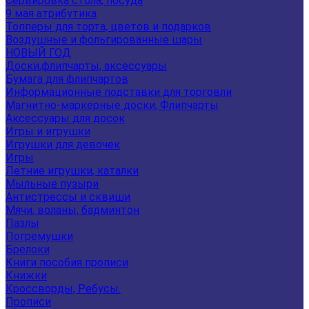
Сервировка стола, посуда
9 мая атрибутика
Топперы для торта, цветов и подарков
Воздушные и фольгированные шары
НОВЫЙ ГОД
Доски,флипчарты, аксессуары
Бумага для флипчартов
Информационные подставки для торговли
Магнитно-маркерные доски, Флипчарты
Аксессуары для досок
Игры и игрушки
Игрушки для девочек
Игры
Летние игрушки, каталки
Мыльные пузыри
Антистрессы и сквиши
Мячи, воланы, бадминтон
Пазлы
Погремушки
Брелоки
Книги пособия прописи
Книжки
Кроссворды, Ребусы.
Прописи