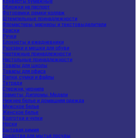
Конверты бумажные
Обложки на паспорт
Фоторамки, рамки-коллаж
Штемпельные принадлежности
Фломастеры, маркеры и текстовыделители
Краски
Ручки
Блокноты и ежедневники
Рюкзаки и мешки для обуви
Чертежные принадлежности
Настольные принадлежности
Товары для школы
Товары для офиса
Папки, сумки и файлы
Тетради
Стержни, чернила
Грамоты, Дипломы, Медали
Нижнее белье и домашняя одежда
Мужское белье
Женское белье
Колготки и чулки
Носки
Бытовая химия
Средства для мытья посуды