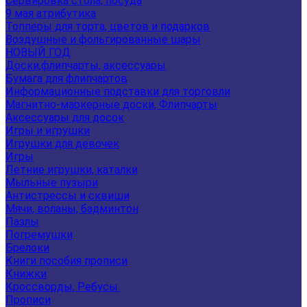
Сервировка стола, посуда
9 мая атрибутика
Топперы для торта, цветов и подарков
Воздушные и фольгированные шары
НОВЫЙ ГОД
Доски,флипчарты, аксессуары
Бумага для флипчартов
Информационные подставки для торговли
Магнитно-маркерные доски, Флипчарты
Аксессуары для досок
Игры и игрушки
Игрушки для девочек
Игры
Летние игрушки, каталки
Мыльные пузыри
Антистрессы и сквиши
Мячи, воланы, бадминтон
Пазлы
Погремушки
Брелоки
Книги пособия прописи
Книжки
Кроссворды, Ребусы.
Прописи