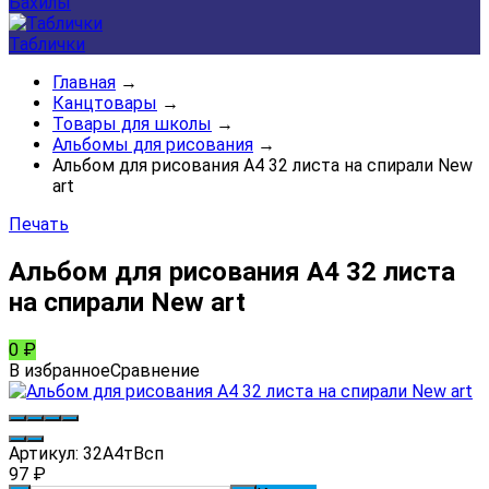
Бахилы
Таблички
Главная
→
Канцтовары
→
Товары для школы
→
Альбомы для рисования
→
Альбом для рисования А4 32 листа на спирали New
art
Печать
Альбом для рисования А4 32 листа
на спирали New art
0
₽
В избранное
Сравнение
Артикул:
32А4тВсп
97
₽