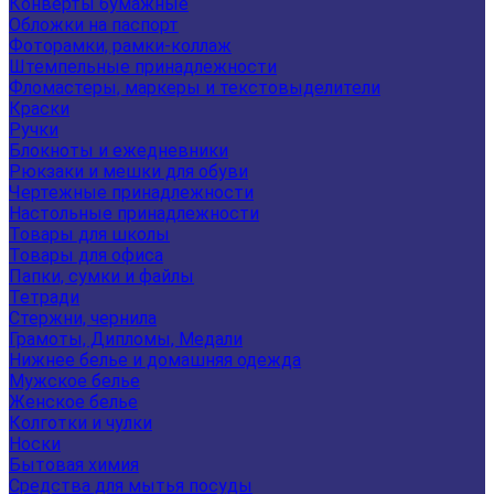
Конверты бумажные
Обложки на паспорт
Фоторамки, рамки-коллаж
Штемпельные принадлежности
Фломастеры, маркеры и текстовыделители
Краски
Ручки
Блокноты и ежедневники
Рюкзаки и мешки для обуви
Чертежные принадлежности
Настольные принадлежности
Товары для школы
Товары для офиса
Папки, сумки и файлы
Тетради
Стержни, чернила
Грамоты, Дипломы, Медали
Нижнее белье и домашняя одежда
Мужское белье
Женское белье
Колготки и чулки
Носки
Бытовая химия
Средства для мытья посуды