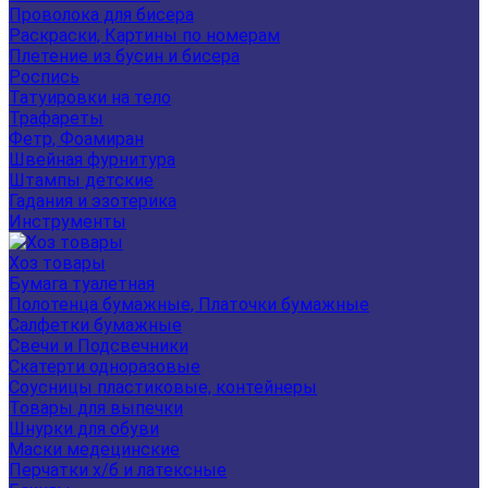
Проволока для бисера
Раскраски, Картины по номерам
Плетение из бусин и бисера
Роспись
Татуировки на тело
Трафареты
Фетр, Фоамиран
Швейная фурнитура
Штампы детские
Гадания и эзотерика
Инструменты
Хоз товары
Бумага туалетная
Полотенца бумажные, Платочки бумажные
Салфетки бумажные
Свечи и Подсвечники
Скатерти одноразовые
Соусницы пластиковые, контейнеры
Товары для выпечки
Шнурки для обуви
Маски медецинские
Перчатки х/б и латексные