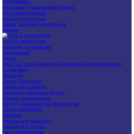
Контейнеры
Воздушно-пузырьковая плёнка
Джутовая веревка
Коробки почтовые
Крафт коробки, подарочные
Мешки
Хоби и творчество
Картины по номерам
Аппликации
Бисер
Блестки, гели, Прищепки, Проволока, Глазки, носики
Выжигание
Гравюры
Декор Пенопласт
Декор для поделок
Декупаж, кракелюр, поталь
Краски пальчиковые
Ленты и резинка для творчества
Леска для бисера
Мозайка
Наборы для квилинга
Наклейки и Стразы
Нить силиконовая