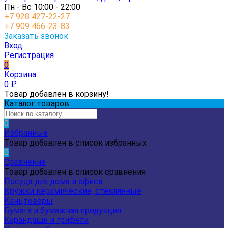
Пн - Вс 10:00 - 22:00
+7 928 427-22-27
+7 909 466-23-83
Заказать звонок
Вход
Регистрация
0
Корзина
0
₽
Товар добавлен в корзину!
Каталог товаров
0
Избранные
Товар добавлен в список избранных
0
Сравнение
Товар добавлен в список сравнения
Посуда для дома и офиса
Кружки керамические, стеклянные
Канцтовары
Бумага и бумажная продукция
Карандаши и грифели