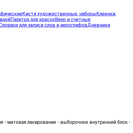
афические
Кисти художественные, наборы
Клеенки,
радей
Палитра для красок
Веер и счетные
Словари для записи слов и иероглифов
Дневники
я - матовая лакирование - выборочное внутренний блок -