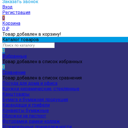
Заказать звонок
Вход
Регистрация
0
Корзина
0
₽
Товар добавлен в корзину!
Каталог товаров
0
Избранные
Товар добавлен в список избранных
0
Сравнение
Товар добавлен в список сравнения
Посуда для дома и офиса
Кружки керамические, стеклянные
Канцтовары
Бумага и бумажная продукция
Карандаши и грифели
Конверты бумажные
Обложки на паспорт
Фоторамки, рамки-коллаж
Штемпельные принадлежности