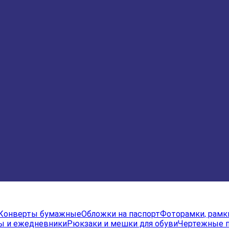
Конверты бумажные
Обложки на паспорт
Фоторамки, рамк
ы и ежедневники
Рюкзаки и мешки для обуви
Чертежные 