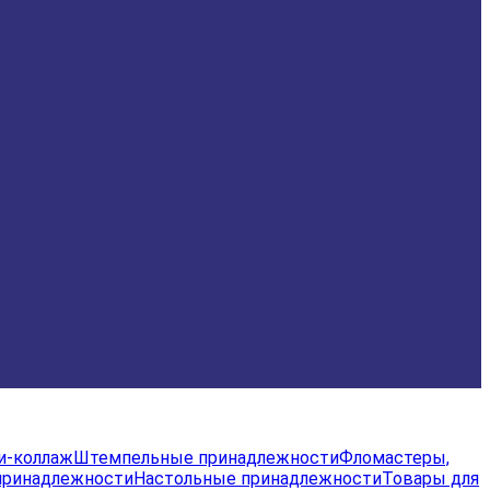
и-коллаж
Штемпельные принадлежности
Фломастеры,
принадлежности
Настольные принадлежности
Товары для