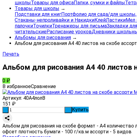
школы
Товары для офиса
Папки, сумки и файлы
Тетр
Товары для школы
→
Подставки для книг
Портфолио для сада/для школы
Стаканы-непроливайки и Накидки
Клей
Ластики
Мел 
палочки
Точилки
Тренажеры для письма
Закладки для
читательские
Расписание уроков
Дневники школьны
Альбомы для рисования
→
Альбом для рисования А4 40 листов на скобе ассор
Печать
Альбом для рисования А4 40 листов 
0
₽
В избранное
Сравнение
Артикул:
40А4лолВ
151
₽
Купить
-
+
Альбом для рисования на скобе формат - А4 количество 
офсет плотность бумаги - 100 г/кв.м ассорти - 5 видов