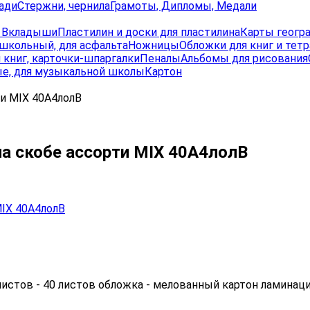
ади
Стержни, чернила
Грамоты, Дипломы, Медали
, Вкладыши
Пластилин и доски для пластилина
Карты геогр
школьный, для асфальта
Ножницы
Обложки для книг и тет
 книг, карточки-шпаргалки
Пеналы
Альбомы для рисования
е, для музыкальной школы
Картон
ти MIX 40А4лолВ
на скобе ассорти MIX 40А4лолВ
листов - 40 листов обложка - мелованный картон ламинаци