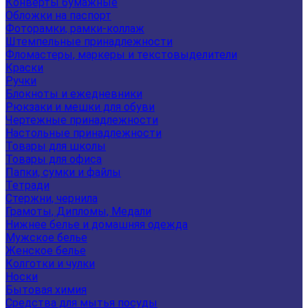
Конверты бумажные
Обложки на паспорт
Фоторамки, рамки-коллаж
Штемпельные принадлежности
Фломастеры, маркеры и текстовыделители
Краски
Ручки
Блокноты и ежедневники
Рюкзаки и мешки для обуви
Чертежные принадлежности
Настольные принадлежности
Товары для школы
Товары для офиса
Папки, сумки и файлы
Тетради
Стержни, чернила
Грамоты, Дипломы, Медали
Нижнее белье и домашняя одежда
Мужское белье
Женское белье
Колготки и чулки
Носки
Бытовая химия
Средства для мытья посуды