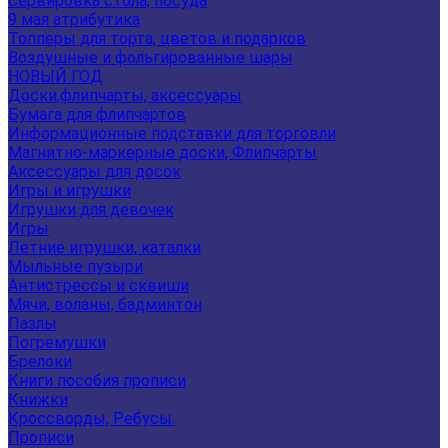
Сервировка стола, посуда
9 мая атрибутика
Топперы для торта, цветов и подарков
Воздушные и фольгированные шары
НОВЫЙ ГОД
Доски,флипчарты, аксессуары
Бумага для флипчартов
Информационные подставки для торговли
Магнитно-маркерные доски, Флипчарты
Аксессуары для досок
Игры и игрушки
Игрушки для девочек
Игры
Летние игрушки, каталки
Мыльные пузыри
Антистрессы и сквиши
Мячи, воланы, бадминтон
Пазлы
Погремушки
Брелоки
Книги пособия прописи
Книжки
Кроссворды, Ребусы.
Прописи