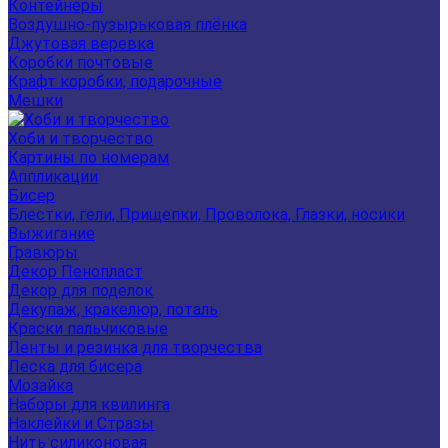
Контейнеры
Воздушно-пузырьковая плёнка
Джутовая веревка
Коробки почтовые
Крафт коробки, подарочные
Мешки
Хоби и творчество
Картины по номерам
Аппликации
Бисер
Блестки, гели, Прищепки, Проволока, Глазки, носики
Выжигание
Гравюры
Декор Пенопласт
Декор для поделок
Декупаж, кракелюр, поталь
Краски пальчиковые
Ленты и резинка для творчества
Леска для бисера
Мозайка
Наборы для квилинга
Наклейки и Стразы
Нить силиконовая