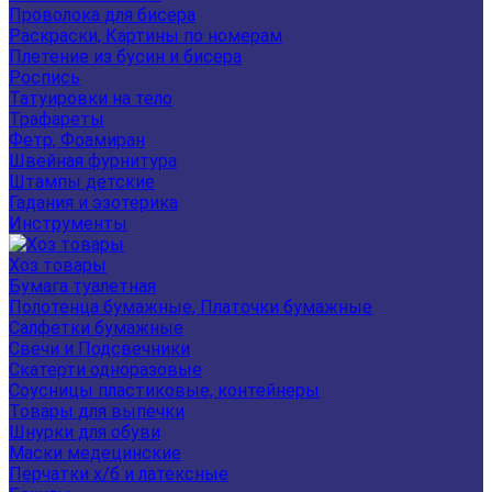
Проволока для бисера
Раскраски, Картины по номерам
Плетение из бусин и бисера
Роспись
Татуировки на тело
Трафареты
Фетр, Фоамиран
Швейная фурнитура
Штампы детские
Гадания и эзотерика
Инструменты
Хоз товары
Бумага туалетная
Полотенца бумажные, Платочки бумажные
Салфетки бумажные
Свечи и Подсвечники
Скатерти одноразовые
Соусницы пластиковые, контейнеры
Товары для выпечки
Шнурки для обуви
Маски медецинские
Перчатки х/б и латексные