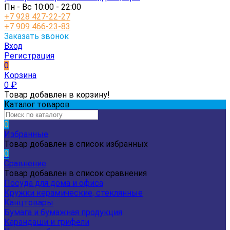
Пн - Вс 10:00 - 22:00
+7 928 427-22-27
+7 909 466-23-83
Заказать звонок
Вход
Регистрация
0
Корзина
0
₽
Товар добавлен в корзину!
Каталог товаров
0
Избранные
Товар добавлен в список избранных
0
Сравнение
Товар добавлен в список сравнения
Посуда для дома и офиса
Кружки керамические, стеклянные
Канцтовары
Бумага и бумажная продукция
Карандаши и грифели