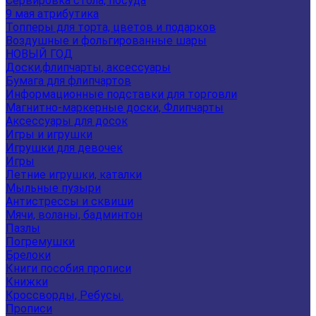
Сервировка стола, посуда
9 мая атрибутика
Топперы для торта, цветов и подарков
Воздушные и фольгированные шары
НОВЫЙ ГОД
Доски,флипчарты, аксессуары
Бумага для флипчартов
Информационные подставки для торговли
Магнитно-маркерные доски, Флипчарты
Аксессуары для досок
Игры и игрушки
Игрушки для девочек
Игры
Летние игрушки, каталки
Мыльные пузыри
Антистрессы и сквиши
Мячи, воланы, бадминтон
Пазлы
Погремушки
Брелоки
Книги пособия прописи
Книжки
Кроссворды, Ребусы.
Прописи