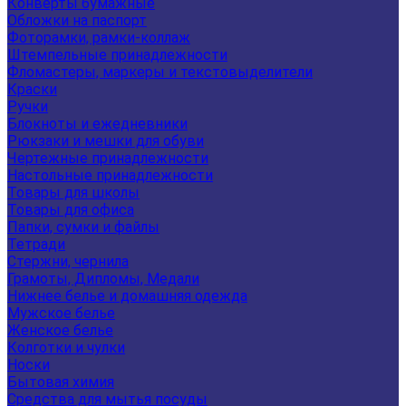
Конверты бумажные
Обложки на паспорт
Фоторамки, рамки-коллаж
Штемпельные принадлежности
Фломастеры, маркеры и текстовыделители
Краски
Ручки
Блокноты и ежедневники
Рюкзаки и мешки для обуви
Чертежные принадлежности
Настольные принадлежности
Товары для школы
Товары для офиса
Папки, сумки и файлы
Тетради
Стержни, чернила
Грамоты, Дипломы, Медали
Нижнее белье и домашняя одежда
Мужское белье
Женское белье
Колготки и чулки
Носки
Бытовая химия
Средства для мытья посуды