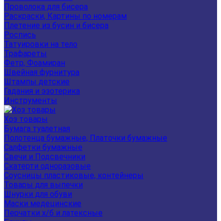
Проволока для бисера
Раскраски, Картины по номерам
Плетение из бусин и бисера
Роспись
Татуировки на тело
Трафареты
Фетр, Фоамиран
Швейная фурнитура
Штампы детские
Гадания и эзотерика
Инструменты
Хоз товары
Бумага туалетная
Полотенца бумажные, Платочки бумажные
Салфетки бумажные
Свечи и Подсвечники
Скатерти одноразовые
Соусницы пластиковые, контейнеры
Товары для выпечки
Шнурки для обуви
Маски медецинские
Перчатки х/б и латексные