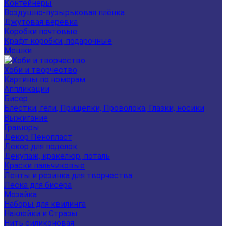
Контейнеры
Воздушно-пузырьковая плёнка
Джутовая веревка
Коробки почтовые
Крафт коробки, подарочные
Мешки
Хоби и творчество
Картины по номерам
Аппликации
Бисер
Блестки, гели, Прищепки, Проволока, Глазки, носики
Выжигание
Гравюры
Декор Пенопласт
Декор для поделок
Декупаж, кракелюр, поталь
Краски пальчиковые
Ленты и резинка для творчества
Леска для бисера
Мозайка
Наборы для квилинга
Наклейки и Стразы
Нить силиконовая