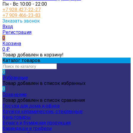
Пн - Вс 10:00 - 22:00
+7 928 427-22-27
+7 909 466-23-83
Заказать звонок
Вход
Регистрация
0
Корзина
0
₽
Товар добавлен в корзину!
Каталог товаров
0
Избранные
Товар добавлен в список избранных
0
Сравнение
Товар добавлен в список сравнения
Посуда для дома и офиса
Кружки керамические, стеклянные
Канцтовары
Бумага и бумажная продукция
Карандаши и грифели