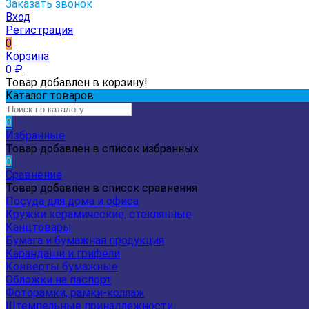
Заказать звонок
Вход
Регистрация
0
Корзина
0
₽
Товар добавлен в корзину!
Каталог товаров
0
Избранные
Товар добавлен в список избранных
0
Сравнение
Товар добавлен в список сравнения
Посуда для дома и офиса
Кружки керамические, стеклянные
Канцтовары
Бумага и бумажная продукция
Карандаши и грифели
Конверты бумажные
Обложки на паспорт
Фоторамки, рамки-коллаж
Штемпельные принадлежности