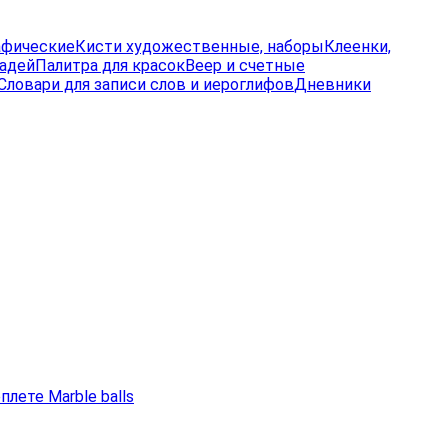
афические
Кисти художественные, наборы
Клеенки,
радей
Палитра для красок
Веер и счетные
Словари для записи слов и иероглифов
Дневники