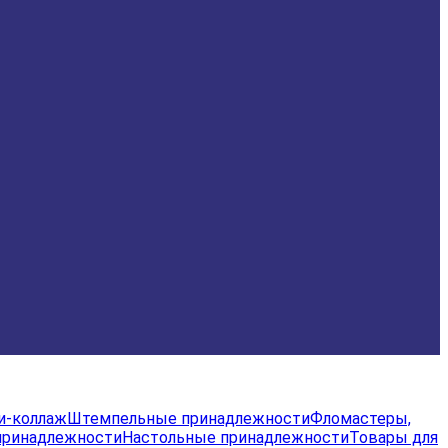
и-коллаж
Штемпельные принадлежности
Фломастеры,
принадлежности
Настольные принадлежности
Товары для