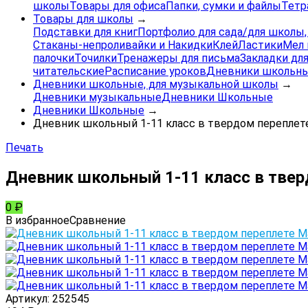
школы
Товары для офиса
Папки, сумки и файлы
Тетр
Товары для школы
→
Подставки для книг
Портфолио для сада/для школы
Стаканы-непроливайки и Накидки
Клей
Ластики
Мел 
палочки
Точилки
Тренажеры для письма
Закладки для
читательские
Расписание уроков
Дневники школьны
Дневники школьные, для музыкальной школы
→
Дневники музыкальные
Дневники Школьные
Дневники Школьные
→
Дневник школьный 1-11 класс в твердом переплете 
Печать
Дневник школьный 1-11 класс в тверд
0
₽
В избранное
Сравнение
Артикул:
252545