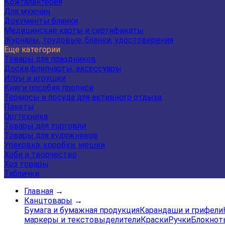
Кожгалантерея
Для мужчин
Документы бланки
Медицинские карты и сертификаты
Журналы, трудовые, бланки, удостоверения
Еще категории
Товары для праздников
Доски,флипчарты, аксессуары
Игры и игрушки
Книги пособия прописи
Термосы и посуда для активного отдыха
Пакеты
Оргтехника
Товары для торговли
Товары для художников
Упаковка, коробки, мешки
Хоби и творчество
Хоз товары
Таблички
Главная
→
Канцтовары
→
Бумага и бумажная продукция
Карандаши и грифели
маркеры и текстовыделители
Краски
Ручки
Блокнот