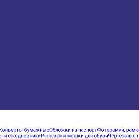
Конверты бумажные
Обложки на паспорт
Фоторамки, рамк
ы и ежедневники
Рюкзаки и мешки для обуви
Чертежные 