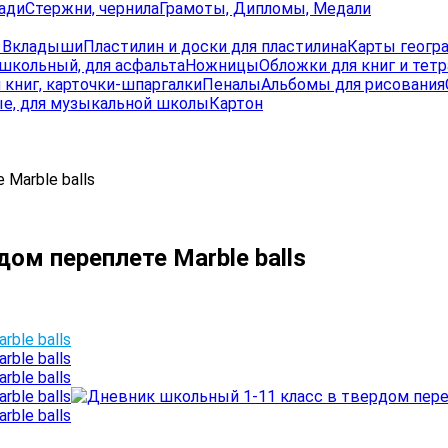
ади
Стержни, чернила
Грамоты, Дипломы, Медали
, Вкладыши
Пластилин и доски для пластилина
Карты геогр
школьный, для асфальта
Ножницы
Обложки для книг и тет
 книг, карточки-шпаргалки
Пеналы
Альбомы для рисования
е, для музыкальной школы
Картон
Marble balls
ом переплете Marble balls