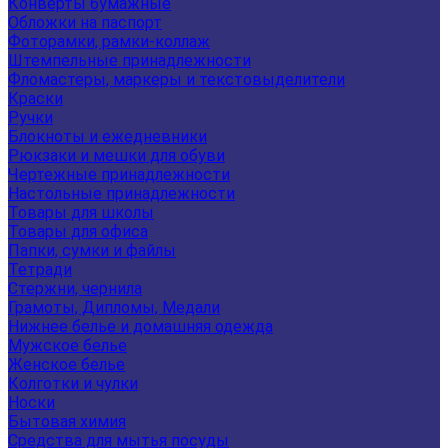
Конверты бумажные
Обложки на паспорт
Фоторамки, рамки-коллаж
Штемпельные принадлежности
Фломастеры, маркеры и текстовыделители
Краски
Ручки
Блокноты и ежедневники
Рюкзаки и мешки для обуви
Чертежные принадлежности
Настольные принадлежности
Товары для школы
Товары для офиса
Папки, сумки и файлы
Тетради
Стержни, чернила
Грамоты, Дипломы, Медали
Нижнее белье и домашняя одежда
Мужское белье
Женское белье
Колготки и чулки
Носки
Бытовая химия
Средства для мытья посуды