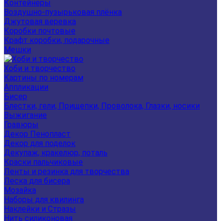
Контейнеры
Воздушно-пузырьковая плёнка
Джутовая веревка
Коробки почтовые
Крафт коробки, подарочные
Мешки
Хоби и творчество
Картины по номерам
Аппликации
Бисер
Блестки, гели, Прищепки, Проволока, Глазки, носики
Выжигание
Гравюры
Декор Пенопласт
Декор для поделок
Декупаж, кракелюр, поталь
Краски пальчиковые
Ленты и резинка для творчества
Леска для бисера
Мозайка
Наборы для квилинга
Наклейки и Стразы
Нить силиконовая