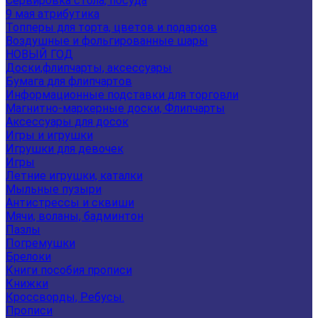
Сервировка стола, посуда
9 мая атрибутика
Топперы для торта, цветов и подарков
Воздушные и фольгированные шары
НОВЫЙ ГОД
Доски,флипчарты, аксессуары
Бумага для флипчартов
Информационные подставки для торговли
Магнитно-маркерные доски, Флипчарты
Аксессуары для досок
Игры и игрушки
Игрушки для девочек
Игры
Летние игрушки, каталки
Мыльные пузыри
Антистрессы и сквиши
Мячи, воланы, бадминтон
Пазлы
Погремушки
Брелоки
Книги пособия прописи
Книжки
Кроссворды, Ребусы.
Прописи