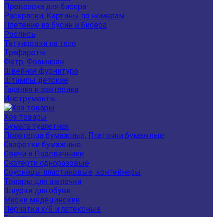
Проволока для бисера
Раскраски, Картины по номерам
Плетение из бусин и бисера
Роспись
Татуировки на тело
Трафареты
Фетр, Фоамиран
Швейная фурнитура
Штампы детские
Гадания и эзотерика
Инструменты
Хоз товары
Бумага туалетная
Полотенца бумажные, Платочки бумажные
Салфетки бумажные
Свечи и Подсвечники
Скатерти одноразовые
Соусницы пластиковые, контейнеры
Товары для выпечки
Шнурки для обуви
Маски медецинские
Перчатки х/б и латексные