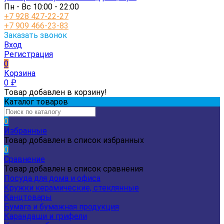
Пн - Вс 10:00 - 22:00
+7 928 427-22-27
+7 909 466-23-83
Заказать звонок
Вход
Регистрация
0
Корзина
0
₽
Товар добавлен в корзину!
Каталог товаров
0
Избранные
Товар добавлен в список избранных
0
Сравнение
Товар добавлен в список сравнения
Посуда для дома и офиса
Кружки керамические, стеклянные
Канцтовары
Бумага и бумажная продукция
Карандаши и грифели