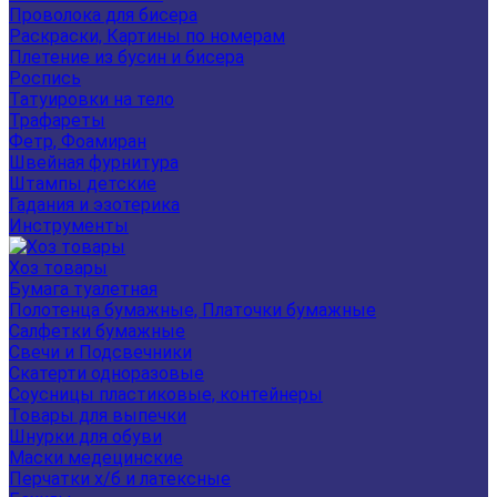
Проволока для бисера
Раскраски, Картины по номерам
Плетение из бусин и бисера
Роспись
Татуировки на тело
Трафареты
Фетр, Фоамиран
Швейная фурнитура
Штампы детские
Гадания и эзотерика
Инструменты
Хоз товары
Бумага туалетная
Полотенца бумажные, Платочки бумажные
Салфетки бумажные
Свечи и Подсвечники
Скатерти одноразовые
Соусницы пластиковые, контейнеры
Товары для выпечки
Шнурки для обуви
Маски медецинские
Перчатки х/б и латексные