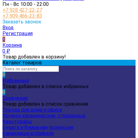
Пн - Вс 10:00 - 22:00
+7 928 427-22-27
+7 909 466-23-83
Заказать звонок
Вход
Регистрация
0
Корзина
0
₽
Товар добавлен в корзину!
Каталог товаров
0
Избранные
Товар добавлен в список избранных
0
Сравнение
Товар добавлен в список сравнения
Посуда для дома и офиса
Кружки керамические, стеклянные
Канцтовары
Бумага и бумажная продукция
Карандаши и грифели