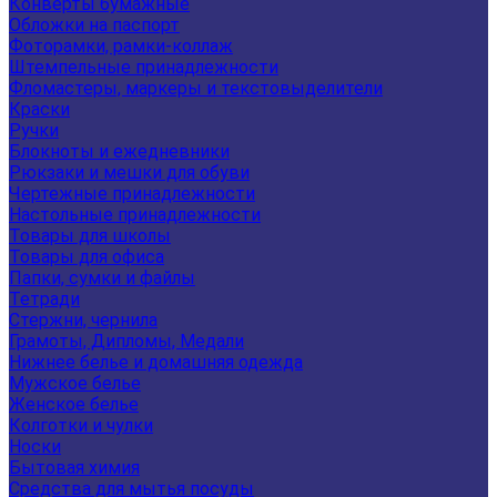
Конверты бумажные
Обложки на паспорт
Фоторамки, рамки-коллаж
Штемпельные принадлежности
Фломастеры, маркеры и текстовыделители
Краски
Ручки
Блокноты и ежедневники
Рюкзаки и мешки для обуви
Чертежные принадлежности
Настольные принадлежности
Товары для школы
Товары для офиса
Папки, сумки и файлы
Тетради
Стержни, чернила
Грамоты, Дипломы, Медали
Нижнее белье и домашняя одежда
Мужское белье
Женское белье
Колготки и чулки
Носки
Бытовая химия
Средства для мытья посуды