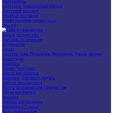
Контейнеры
Воздушно-пузырьковая плёнка
Джутовая веревка
Коробки почтовые
Крафт коробки, подарочные
Мешки
Хоби и творчество
Картины по номерам
Аппликации
Бисер
Блестки, гели, Прищепки, Проволока, Глазки, носики
Выжигание
Гравюры
Декор Пенопласт
Декор для поделок
Декупаж, кракелюр, поталь
Краски пальчиковые
Ленты и резинка для творчества
Леска для бисера
Мозайка
Наборы для квилинга
Наклейки и Стразы
Нить силиконовая