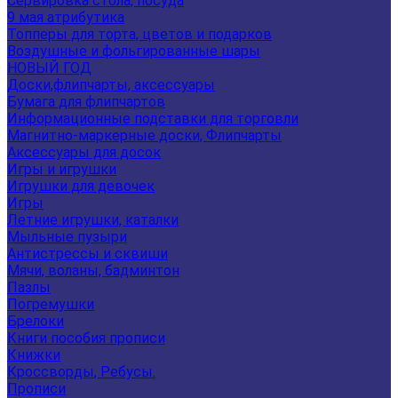
Сервировка стола, посуда
9 мая атрибутика
Топперы для торта, цветов и подарков
Воздушные и фольгированные шары
НОВЫЙ ГОД
Доски,флипчарты, аксессуары
Бумага для флипчартов
Информационные подставки для торговли
Магнитно-маркерные доски, Флипчарты
Аксессуары для досок
Игры и игрушки
Игрушки для девочек
Игры
Летние игрушки, каталки
Мыльные пузыри
Антистрессы и сквиши
Мячи, воланы, бадминтон
Пазлы
Погремушки
Брелоки
Книги пособия прописи
Книжки
Кроссворды, Ребусы.
Прописи