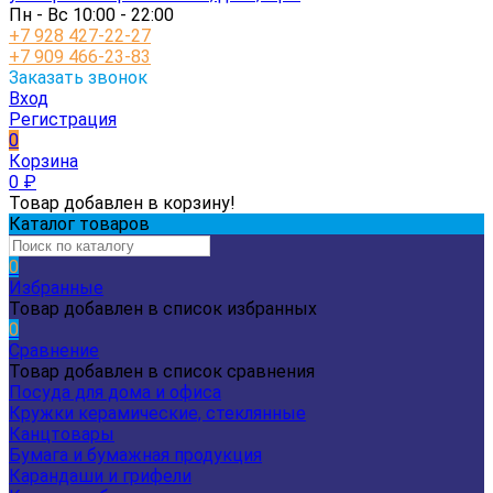
Пн - Вс 10:00 - 22:00
+7 928 427-22-27
+7 909 466-23-83
Заказать звонок
Вход
Регистрация
0
Корзина
0
₽
Товар добавлен в корзину!
Каталог товаров
0
Избранные
Товар добавлен в список избранных
0
Сравнение
Товар добавлен в список сравнения
Посуда для дома и офиса
Кружки керамические, стеклянные
Канцтовары
Бумага и бумажная продукция
Карандаши и грифели