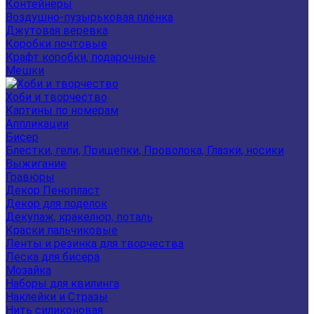
Контейнеры
Воздушно-пузырьковая плёнка
Джутовая веревка
Коробки почтовые
Крафт коробки, подарочные
Мешки
Хоби и творчество
Картины по номерам
Аппликации
Бисер
Блестки, гели, Прищепки, Проволока, Глазки, носики
Выжигание
Гравюры
Декор Пенопласт
Декор для поделок
Декупаж, кракелюр, поталь
Краски пальчиковые
Ленты и резинка для творчества
Леска для бисера
Мозайка
Наборы для квилинга
Наклейки и Стразы
Нить силиконовая