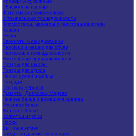
Конверты бумажные
Обложки на паспорт
Фоторамки, рамки-коллаж
Штемпельные принадлежности
Фломастеры, маркеры и текстовыделители
Краски
Ручки
Блокноты и ежедневники
Рюкзаки и мешки для обуви
Чертежные принадлежности
Настольные принадлежности
Товары для школы
Товары для офиса
Папки, сумки и файлы
Тетради
Стержни, чернила
Грамоты, Дипломы, Медали
Нижнее белье и домашняя одежда
Мужское белье
Женское белье
Колготки и чулки
Носки
Бытовая химия
Средства для мытья посуды