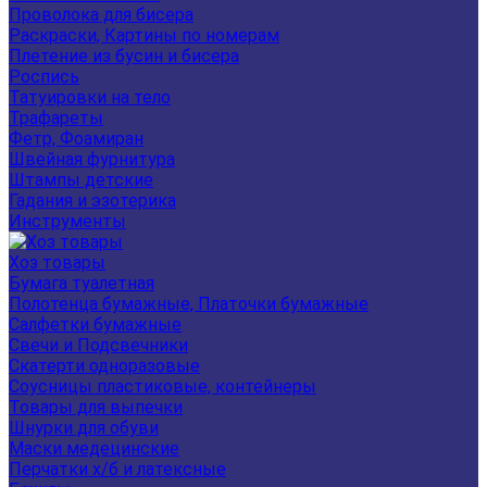
Проволока для бисера
Раскраски, Картины по номерам
Плетение из бусин и бисера
Роспись
Татуировки на тело
Трафареты
Фетр, Фоамиран
Швейная фурнитура
Штампы детские
Гадания и эзотерика
Инструменты
Хоз товары
Бумага туалетная
Полотенца бумажные, Платочки бумажные
Салфетки бумажные
Свечи и Подсвечники
Скатерти одноразовые
Соусницы пластиковые, контейнеры
Товары для выпечки
Шнурки для обуви
Маски медецинские
Перчатки х/б и латексные