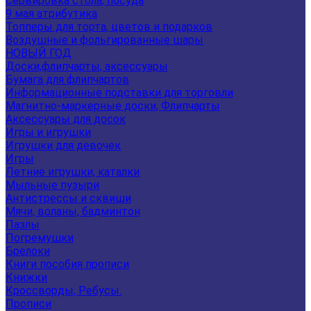
Сервировка стола, посуда
9 мая атрибутика
Топперы для торта, цветов и подарков
Воздушные и фольгированные шары
НОВЫЙ ГОД
Доски,флипчарты, аксессуары
Бумага для флипчартов
Информационные подставки для торговли
Магнитно-маркерные доски, Флипчарты
Аксессуары для досок
Игры и игрушки
Игрушки для девочек
Игры
Летние игрушки, каталки
Мыльные пузыри
Антистрессы и сквиши
Мячи, воланы, бадминтон
Пазлы
Погремушки
Брелоки
Книги пособия прописи
Книжки
Кроссворды, Ребусы.
Прописи