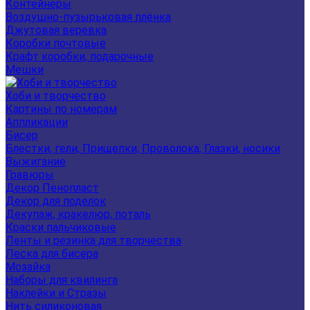
Контейнеры
Воздушно-пузырьковая плёнка
Джутовая веревка
Коробки почтовые
Крафт коробки, подарочные
Мешки
Хоби и творчество
Картины по номерам
Аппликации
Бисер
Блестки, гели, Прищепки, Проволока, Глазки, носики
Выжигание
Гравюры
Декор Пенопласт
Декор для поделок
Декупаж, кракелюр, поталь
Краски пальчиковые
Ленты и резинка для творчества
Леска для бисера
Мозайка
Наборы для квилинга
Наклейки и Стразы
Нить силиконовая