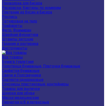
Проволока для бисера
Раскраски, Картины по номерам
Плетение из бусин и бисера
Роспись
Татуировки на тело
Трафареты
Фетр, Фоамиран
Швейная фурнитура
Штампы детские
Гадания и эзотерика
Инструменты
Хоз товары
Бумага туалетная
Полотенца бумажные, Платочки бумажные
Салфетки бумажные
Свечи и Подсвечники
Скатерти одноразовые
Соусницы пластиковые, контейнеры
Товары для выпечки
Шнурки для обуви
Маски медецинские
Перчатки х/б и латексные