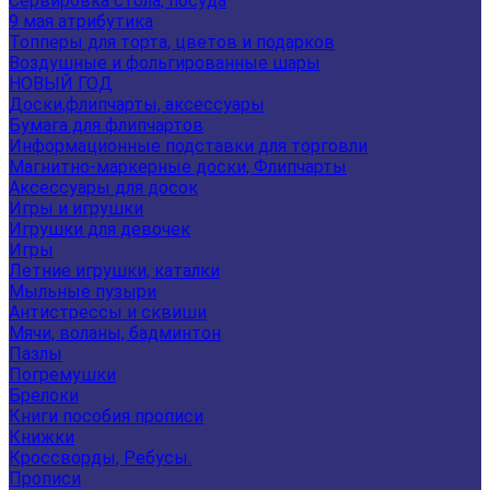
Сервировка стола, посуда
9 мая атрибутика
Топперы для торта, цветов и подарков
Воздушные и фольгированные шары
НОВЫЙ ГОД
Доски,флипчарты, аксессуары
Бумага для флипчартов
Информационные подставки для торговли
Магнитно-маркерные доски, Флипчарты
Аксессуары для досок
Игры и игрушки
Игрушки для девочек
Игры
Летние игрушки, каталки
Мыльные пузыри
Антистрессы и сквиши
Мячи, воланы, бадминтон
Пазлы
Погремушки
Брелоки
Книги пособия прописи
Книжки
Кроссворды, Ребусы.
Прописи