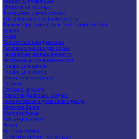
Конверты бумажные
Обложки на паспорт
Фоторамки, рамки-коллаж
Штемпельные принадлежности
Фломастеры, маркеры и текстовыделители
Краски
Ручки
Блокноты и ежедневники
Рюкзаки и мешки для обуви
Чертежные принадлежности
Настольные принадлежности
Товары для школы
Товары для офиса
Папки, сумки и файлы
Тетради
Стержни, чернила
Грамоты, Дипломы, Медали
Нижнее белье и домашняя одежда
Мужское белье
Женское белье
Колготки и чулки
Носки
Бытовая химия
Средства для мытья посуды