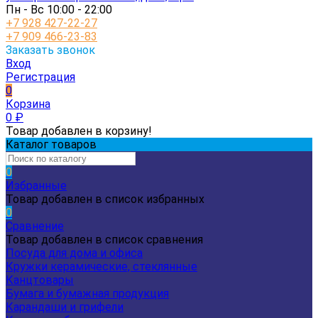
Пн - Вс 10:00 - 22:00
+7 928 427-22-27
+7 909 466-23-83
Заказать звонок
Вход
Регистрация
0
Корзина
0
₽
Товар добавлен в корзину!
Каталог товаров
0
Избранные
Товар добавлен в список избранных
0
Сравнение
Товар добавлен в список сравнения
Посуда для дома и офиса
Кружки керамические, стеклянные
Канцтовары
Бумага и бумажная продукция
Карандаши и грифели