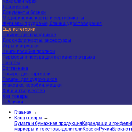
Кожгалантерея
Для мужчин
Документы бланки
Медицинские карты и сертификаты
Журналы, трудовые, бланки, удостоверения
Еще категории
Товары для праздников
Доски,флипчарты, аксессуары
Игры и игрушки
Книги пособия прописи
Термосы и посуда для активного отдыха
Пакеты
Оргтехника
Товары для торговли
Товары для художников
Упаковка, коробки, мешки
Хоби и творчество
Хоз товары
Таблички
Главная
→
Канцтовары
→
Бумага и бумажная продукция
Карандаши и грифели
маркеры и текстовыделители
Краски
Ручки
Блокнот