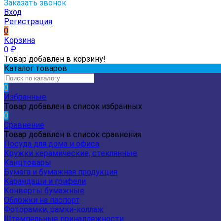
Заказать звонок
Вход
Регистрация
0
Корзина
0
₽
Товар добавлен в корзину!
Каталог товаров
0
Избранные
Товар добавлен в список избранных
0
Сравнение
Товар добавлен в список сравнения
Посуда для дома и офиса
Кружки керамические, стеклянные
Канцтовары
Бумага и бумажная продукция
Карандаши и грифели
Конверты бумажные
Обложки на паспорт
Фоторамки, рамки-коллаж
Штемпельные принадлежности