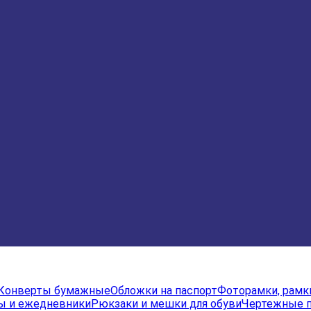
Конверты бумажные
Обложки на паспорт
Фоторамки, рамк
ы и ежедневники
Рюкзаки и мешки для обуви
Чертежные 