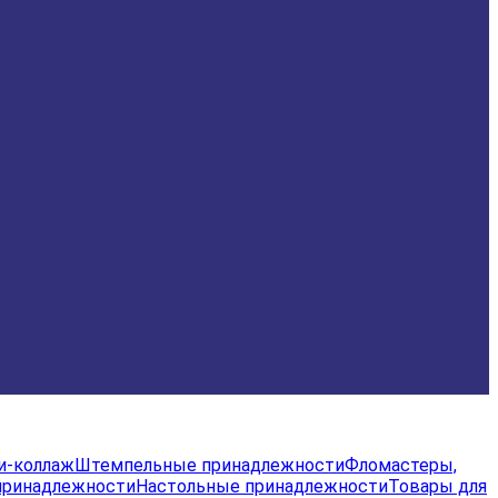
и-коллаж
Штемпельные принадлежности
Фломастеры,
принадлежности
Настольные принадлежности
Товары для