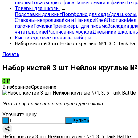
школы
Товары для офиса
Папки, сумки и файлы
Тетр
Товары для школы
→
Подставки для книг
Портфолио для сада/для школы
Стаканы-непроливайки и Накидки
Клей
Ластики
Мел 
палочки
Точилки
Тренажеры для письма
Закладки для
читательские
Расписание уроков
Дневники школьны
Кисти художественные, наборы
→
Набор кистей 3 шт Нейлон круглые №1, 3, 5 Tank Bat
Печать
Набор кистей 3 шт Нейлон круглые №1,
0
₽
В избранное
Сравнение
Этот товар временно недоступен для заказа
Уточните цену
Купить
-
+
Набор кистей 3 шт Нейлон круглые №1, 3, 5 Tank Battle