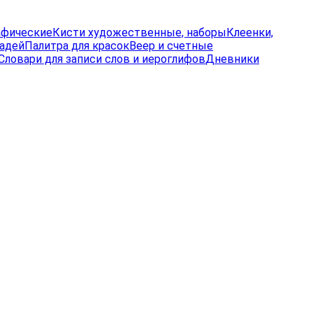
афические
Кисти художественные, наборы
Клеенки,
радей
Палитра для красок
Веер и счетные
Словари для записи слов и иероглифов
Дневники