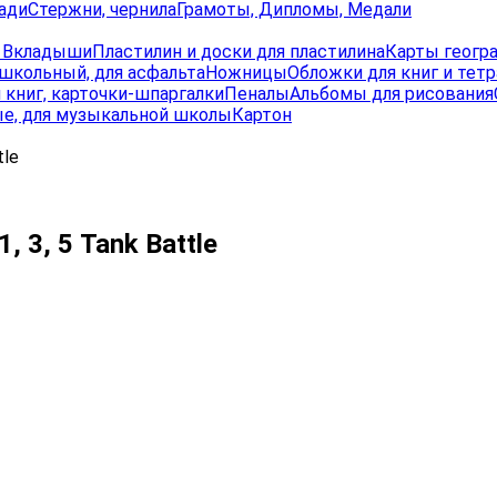
ади
Стержни, чернила
Грамоты, Дипломы, Медали
, Вкладыши
Пластилин и доски для пластилина
Карты геогр
школьный, для асфальта
Ножницы
Обложки для книг и тет
 книг, карточки-шпаргалки
Пеналы
Альбомы для рисования
е, для музыкальной школы
Картон
tle
 3, 5 Tank Battle