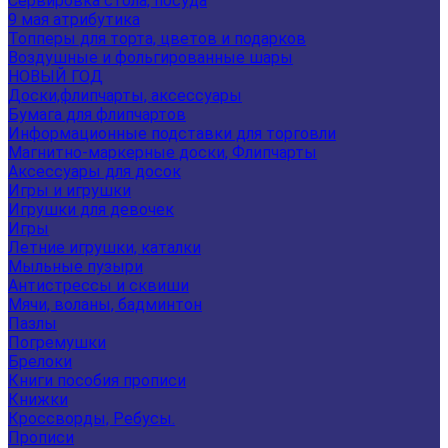
Сервировка стола, посуда
9 мая атрибутика
Топперы для торта, цветов и подарков
Воздушные и фольгированные шары
НОВЫЙ ГОД
Доски,флипчарты, аксессуары
Бумага для флипчартов
Информационные подставки для торговли
Магнитно-маркерные доски, Флипчарты
Аксессуары для досок
Игры и игрушки
Игрушки для девочек
Игры
Летние игрушки, каталки
Мыльные пузыри
Антистрессы и сквиши
Мячи, воланы, бадминтон
Пазлы
Погремушки
Брелоки
Книги пособия прописи
Книжки
Кроссворды, Ребусы.
Прописи