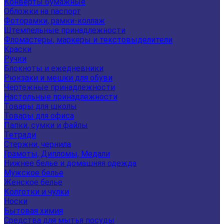
Конверты бумажные
Обложки на паспорт
Фоторамки, рамки-коллаж
Штемпельные принадлежности
Фломастеры, маркеры и текстовыделители
Краски
Ручки
Блокноты и ежедневники
Рюкзаки и мешки для обуви
Чертежные принадлежности
Настольные принадлежности
Товары для школы
Товары для офиса
Папки, сумки и файлы
Тетради
Стержни, чернила
Грамоты, Дипломы, Медали
Нижнее белье и домашняя одежда
Мужское белье
Женское белье
Колготки и чулки
Носки
Бытовая химия
Средства для мытья посуды