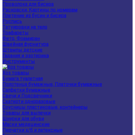
Проволока для бисера
Раскраски, Картины по номерам
Плетение из бусин и бисера
Роспись
Татуировки на тело
Трафареты
Фетр, Фоамиран
Швейная фурнитура
Штампы детские
Гадания и эзотерика
Инструменты
Хоз товары
Бумага туалетная
Полотенца бумажные, Платочки бумажные
Салфетки бумажные
Свечи и Подсвечники
Скатерти одноразовые
Соусницы пластиковые, контейнеры
Товары для выпечки
Шнурки для обуви
Маски медецинские
Перчатки х/б и латексные