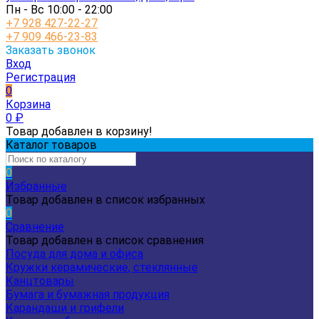
Пн - Вс 10:00 - 22:00
+7 928 427-22-27
+7 909 466-23-83
Заказать звонок
Вход
Регистрация
0
Корзина
0
₽
Товар добавлен в корзину!
Каталог товаров
0
Избранные
Товар добавлен в список избранных
0
Сравнение
Товар добавлен в список сравнения
Посуда для дома и офиса
Кружки керамические, стеклянные
Канцтовары
Бумага и бумажная продукция
Карандаши и грифели