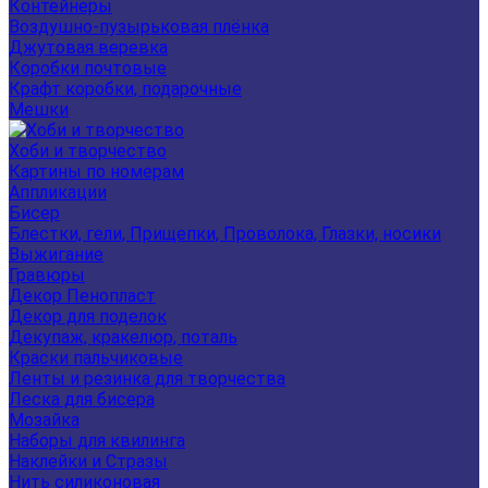
Контейнеры
Воздушно-пузырьковая плёнка
Джутовая веревка
Коробки почтовые
Крафт коробки, подарочные
Мешки
Хоби и творчество
Картины по номерам
Аппликации
Бисер
Блестки, гели, Прищепки, Проволока, Глазки, носики
Выжигание
Гравюры
Декор Пенопласт
Декор для поделок
Декупаж, кракелюр, поталь
Краски пальчиковые
Ленты и резинка для творчества
Леска для бисера
Мозайка
Наборы для квилинга
Наклейки и Стразы
Нить силиконовая