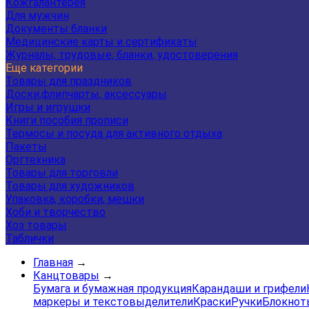
Кожгалантерея
Для мужчин
Документы бланки
Медицинские карты и сертификаты
Журналы, трудовые, бланки, удостоверения
Еще категории
Товары для праздников
Доски,флипчарты, аксессуары
Игры и игрушки
Книги пособия прописи
Термосы и посуда для активного отдыха
Пакеты
Оргтехника
Товары для торговли
Товары для художников
Упаковка, коробки, мешки
Хоби и творчество
Хоз товары
Таблички
Главная
→
Канцтовары
→
Бумага и бумажная продукция
Карандаши и грифели
маркеры и текстовыделители
Краски
Ручки
Блокнот