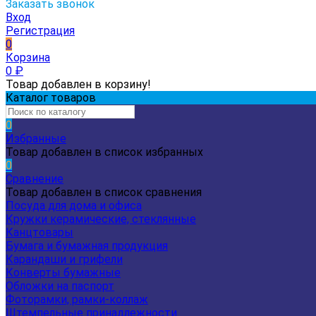
Заказать звонок
Вход
Регистрация
0
Корзина
0
₽
Товар добавлен в корзину!
Каталог товаров
0
Избранные
Товар добавлен в список избранных
0
Сравнение
Товар добавлен в список сравнения
Посуда для дома и офиса
Кружки керамические, стеклянные
Канцтовары
Бумага и бумажная продукция
Карандаши и грифели
Конверты бумажные
Обложки на паспорт
Фоторамки, рамки-коллаж
Штемпельные принадлежности