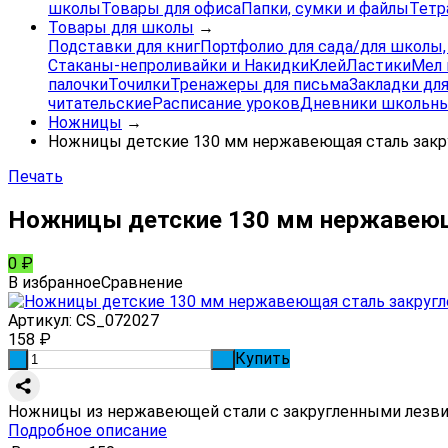
школы
Товары для офиса
Папки, сумки и файлы
Тетр
Товары для школы
→
Подставки для книг
Портфолио для сада/для школы
Стаканы-непроливайки и Накидки
Клей
Ластики
Мел 
палочки
Точилки
Тренажеры для письма
Закладки для
читательские
Расписание уроков
Дневники школьны
Ножницы
→
Ножницы детские 130 мм нержавеющая сталь зак
Печать
Ножницы детские 130 мм нержавеющ
0
₽
В избранное
Сравнение
Артикул:
CS_072027
158
₽
Купить
-
+
Ножницы из нержавеющей стали с закругленными лезвия
Подробное описание