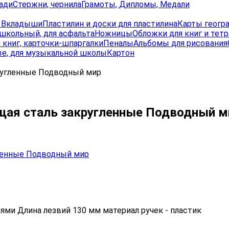
ади
Стержни, чернила
Грамоты, Дипломы, Медали
, Вкладыши
Пластилин и доски для пластилина
Карты геогр
школьный, для асфальта
Ножницы
Обложки для книг и тет
 книг, карточки-шпаргалки
Пеналы
Альбомы для рисования
е, для музыкальной школы
Картон
ругленные Подводный мир
ая сталь закругленные Подводный м
ми Длина лезвий 130 мм материал ручек - пластик