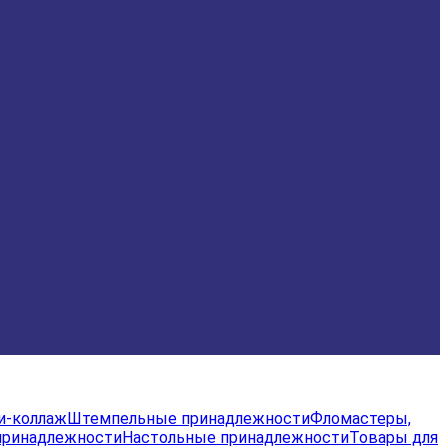
и-коллаж
Штемпельные принадлежности
Фломастеры,
принадлежности
Настольные принадлежности
Товары для