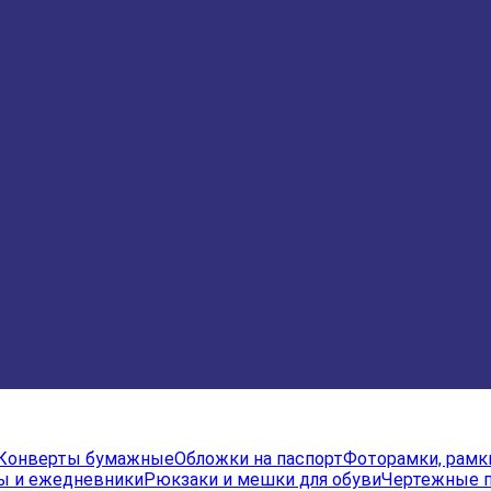
Конверты бумажные
Обложки на паспорт
Фоторамки, рамк
ы и ежедневники
Рюкзаки и мешки для обуви
Чертежные 