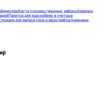
афические
Кисти художественные, наборы
Клеенки,
радей
Палитра для красок
Веер и счетные
Словари для записи слов и иероглифов
Дневники
ир