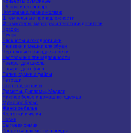
Конверты бумажные
Обложки на паспорт
Фоторамки, рамки-коллаж
Штемпельные принадлежности
Фломастеры, маркеры и текстовыделители
Краски
Ручки
Блокноты и ежедневники
Рюкзаки и мешки для обуви
Чертежные принадлежности
Настольные принадлежности
Товары для школы
Товары для офиса
Папки, сумки и файлы
Тетради
Стержни, чернила
Грамоты, Дипломы, Медали
Нижнее белье и домашняя одежда
Мужское белье
Женское белье
Колготки и чулки
Носки
Бытовая химия
Средства для мытья посуды