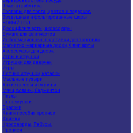
Сервировка стола, посуда
9 мая атрибутика
Топперы для торта, цветов и подарков
Воздушные и фольгированные шары
НОВЫЙ ГОД
Доски,флипчарты, аксессуары
Бумага для флипчартов
Информационные подставки для торговли
Магнитно-маркерные доски, Флипчарты
Аксессуары для досок
Игры и игрушки
Игрушки для девочек
Игры
Летние игрушки, каталки
Мыльные пузыри
Антистрессы и сквиши
Мячи, воланы, бадминтон
Пазлы
Погремушки
Брелоки
Книги пособия прописи
Книжки
Кроссворды, Ребусы.
Прописи