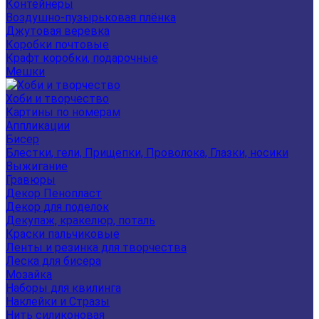
Контейнеры
Воздушно-пузырьковая плёнка
Джутовая веревка
Коробки почтовые
Крафт коробки, подарочные
Мешки
Хоби и творчество
Картины по номерам
Аппликации
Бисер
Блестки, гели, Прищепки, Проволока, Глазки, носики
Выжигание
Гравюры
Декор Пенопласт
Декор для поделок
Декупаж, кракелюр, поталь
Краски пальчиковые
Ленты и резинка для творчества
Леска для бисера
Мозайка
Наборы для квилинга
Наклейки и Стразы
Нить силиконовая