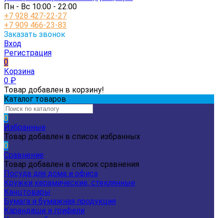
Пн - Вс 10:00 - 22:00
+7 928 427-22-27
+7 909 466-23-83
Заказать звонок
Вход
Регистрация
0
Корзина
0
₽
Товар добавлен в корзину!
Каталог товаров
0
Избранные
Товар добавлен в список избранных
0
Сравнение
Товар добавлен в список сравнения
Посуда для дома и офиса
Кружки керамические, стеклянные
Канцтовары
Бумага и бумажная продукция
Карандаши и грифели