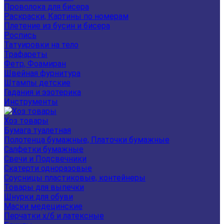
Проволока для бисера
Раскраски, Картины по номерам
Плетение из бусин и бисера
Роспись
Татуировки на тело
Трафареты
Фетр, Фоамиран
Швейная фурнитура
Штампы детские
Гадания и эзотерика
Инструменты
Хоз товары
Бумага туалетная
Полотенца бумажные, Платочки бумажные
Салфетки бумажные
Свечи и Подсвечники
Скатерти одноразовые
Соусницы пластиковые, контейнеры
Товары для выпечки
Шнурки для обуви
Маски медецинские
Перчатки х/б и латексные