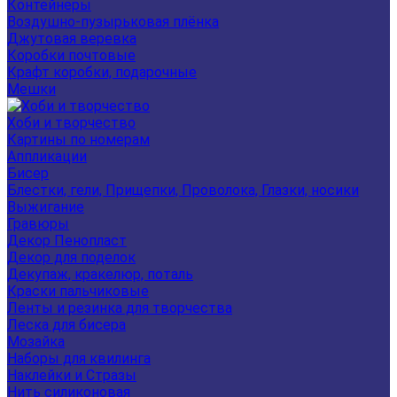
Контейнеры
Воздушно-пузырьковая плёнка
Джутовая веревка
Коробки почтовые
Крафт коробки, подарочные
Мешки
Хоби и творчество
Картины по номерам
Аппликации
Бисер
Блестки, гели, Прищепки, Проволока, Глазки, носики
Выжигание
Гравюры
Декор Пенопласт
Декор для поделок
Декупаж, кракелюр, поталь
Краски пальчиковые
Ленты и резинка для творчества
Леска для бисера
Мозайка
Наборы для квилинга
Наклейки и Стразы
Нить силиконовая