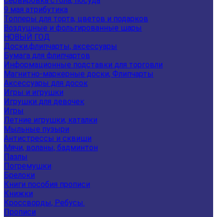
Сервировка стола, посуда
9 мая атрибутика
Топперы для торта, цветов и подарков
Воздушные и фольгированные шары
НОВЫЙ ГОД
Доски,флипчарты, аксессуары
Бумага для флипчартов
Информационные подставки для торговли
Магнитно-маркерные доски, Флипчарты
Аксессуары для досок
Игры и игрушки
Игрушки для девочек
Игры
Летние игрушки, каталки
Мыльные пузыри
Антистрессы и сквиши
Мячи, воланы, бадминтон
Пазлы
Погремушки
Брелоки
Книги пособия прописи
Книжки
Кроссворды, Ребусы.
Прописи