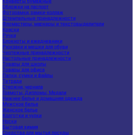
Конверты бумажные
Обложки на паспорт
Фоторамки, рамки-коллаж
Штемпельные принадлежности
Фломастеры, маркеры и текстовыделители
Краски
Ручки
Блокноты и ежедневники
Рюкзаки и мешки для обуви
Чертежные принадлежности
Настольные принадлежности
Товары для школы
Товары для офиса
Папки, сумки и файлы
Тетради
Стержни, чернила
Грамоты, Дипломы, Медали
Нижнее белье и домашняя одежда
Мужское белье
Женское белье
Колготки и чулки
Носки
Бытовая химия
Средства для мытья посуды