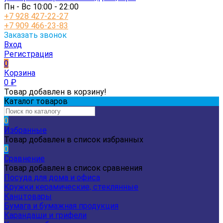
Пн - Вс 10:00 - 22:00
+7 928 427-22-27
+7 909 466-23-83
Заказать звонок
Вход
Регистрация
0
Корзина
0
₽
Товар добавлен в корзину!
Каталог товаров
0
Избранные
Товар добавлен в список избранных
0
Сравнение
Товар добавлен в список сравнения
Посуда для дома и офиса
Кружки керамические, стеклянные
Канцтовары
Бумага и бумажная продукция
Карандаши и грифели