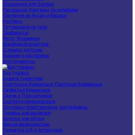
Проволока для бисера
Раскраски, Картины по номерам
Плетение из бусин и бисера
Роспись
Татуировки на тело
Трафареты
Фетр, Фоамиран
Швейная фурнитура
Штампы детские
Гадания и эзотерика
Инструменты
Хоз товары
Бумага туалетная
Полотенца бумажные, Платочки бумажные
Салфетки бумажные
Свечи и Подсвечники
Скатерти одноразовые
Соусницы пластиковые, контейнеры
Товары для выпечки
Шнурки для обуви
Маски медецинские
Перчатки х/б и латексные