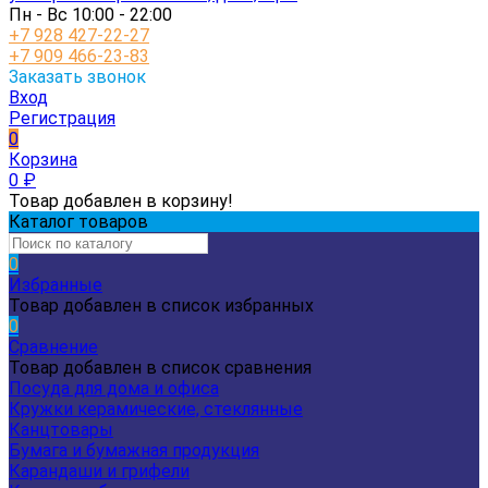
Пн - Вс 10:00 - 22:00
+7 928 427-22-27
+7 909 466-23-83
Заказать звонок
Вход
Регистрация
0
Корзина
0
₽
Товар добавлен в корзину!
Каталог товаров
0
Избранные
Товар добавлен в список избранных
0
Сравнение
Товар добавлен в список сравнения
Посуда для дома и офиса
Кружки керамические, стеклянные
Канцтовары
Бумага и бумажная продукция
Карандаши и грифели