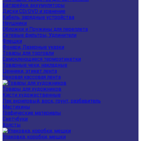
Батарейки, аккумуляторы
Диски CD/DVD и хранение
Кабель, зарядные устройства
Наушники
Обложки и Пружины для переплета
Сетевые фильтры, Удлинители
Флешки
Фонари, Лазерные указки
Товары для торговли
Самоклеющиеся термоэтикетки
Товарные чеки, накладные
Ценники, этикет лента
Чековая кассовая лента
Товары для художников
Кисти художественные
Лак акриловый, воск, грунт, разбавитель
Мастихины
Графические материалы
Скетчбуки
Холсты
Упаковка, коробки, мешки