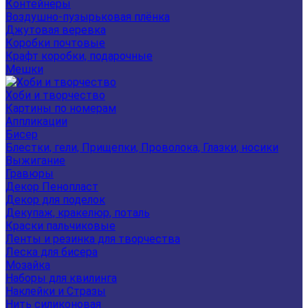
Контейнеры
Воздушно-пузырьковая плёнка
Джутовая веревка
Коробки почтовые
Крафт коробки, подарочные
Мешки
Хоби и творчество
Картины по номерам
Аппликации
Бисер
Блестки, гели, Прищепки, Проволока, Глазки, носики
Выжигание
Гравюры
Декор Пенопласт
Декор для поделок
Декупаж, кракелюр, поталь
Краски пальчиковые
Ленты и резинка для творчества
Леска для бисера
Мозайка
Наборы для квилинга
Наклейки и Стразы
Нить силиконовая