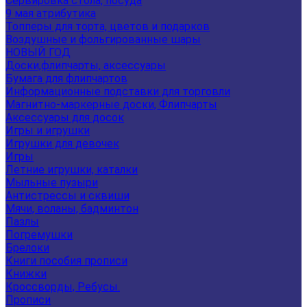
Сервировка стола, посуда
9 мая атрибутика
Топперы для торта, цветов и подарков
Воздушные и фольгированные шары
НОВЫЙ ГОД
Доски,флипчарты, аксессуары
Бумага для флипчартов
Информационные подставки для торговли
Магнитно-маркерные доски, Флипчарты
Аксессуары для досок
Игры и игрушки
Игрушки для девочек
Игры
Летние игрушки, каталки
Мыльные пузыри
Антистрессы и сквиши
Мячи, воланы, бадминтон
Пазлы
Погремушки
Брелоки
Книги пособия прописи
Книжки
Кроссворды, Ребусы.
Прописи