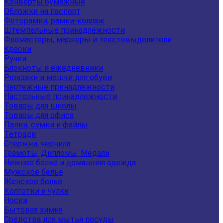
Конверты бумажные
Обложки на паспорт
Фоторамки, рамки-коллаж
Штемпельные принадлежности
Фломастеры, маркеры и текстовыделители
Краски
Ручки
Блокноты и ежедневники
Рюкзаки и мешки для обуви
Чертежные принадлежности
Настольные принадлежности
Товары для школы
Товары для офиса
Папки, сумки и файлы
Тетради
Стержни, чернила
Грамоты, Дипломы, Медали
Нижнее белье и домашняя одежда
Мужское белье
Женское белье
Колготки и чулки
Носки
Бытовая химия
Средства для мытья посуды