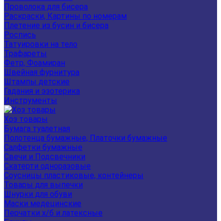
Проволока для бисера
Раскраски, Картины по номерам
Плетение из бусин и бисера
Роспись
Татуировки на тело
Трафареты
Фетр, Фоамиран
Швейная фурнитура
Штампы детские
Гадания и эзотерика
Инструменты
Хоз товары
Бумага туалетная
Полотенца бумажные, Платочки бумажные
Салфетки бумажные
Свечи и Подсвечники
Скатерти одноразовые
Соусницы пластиковые, контейнеры
Товары для выпечки
Шнурки для обуви
Маски медецинские
Перчатки х/б и латексные