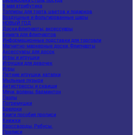
Сервировка стола, посуда
9 мая атрибутика
Топперы для торта, цветов и подарков
Воздушные и фольгированные шары
НОВЫЙ ГОД
Доски,флипчарты, аксессуары
Бумага для флипчартов
Информационные подставки для торговли
Магнитно-маркерные доски, Флипчарты
Аксессуары для досок
Игры и игрушки
Игрушки для девочек
Игры
Летние игрушки, каталки
Мыльные пузыри
Антистрессы и сквиши
Мячи, воланы, бадминтон
Пазлы
Погремушки
Брелоки
Книги пособия прописи
Книжки
Кроссворды, Ребусы.
Прописи