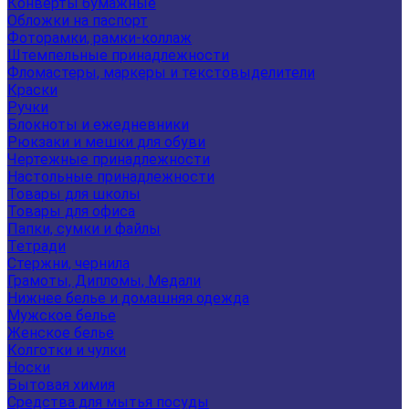
Конверты бумажные
Обложки на паспорт
Фоторамки, рамки-коллаж
Штемпельные принадлежности
Фломастеры, маркеры и текстовыделители
Краски
Ручки
Блокноты и ежедневники
Рюкзаки и мешки для обуви
Чертежные принадлежности
Настольные принадлежности
Товары для школы
Товары для офиса
Папки, сумки и файлы
Тетради
Стержни, чернила
Грамоты, Дипломы, Медали
Нижнее белье и домашняя одежда
Мужское белье
Женское белье
Колготки и чулки
Носки
Бытовая химия
Средства для мытья посуды