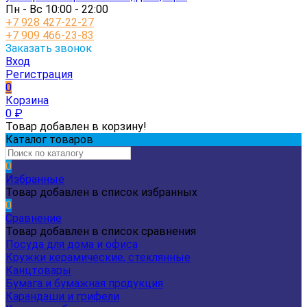
Пн - Вс 10:00 - 22:00
+7 928 427-22-27
+7 909 466-23-83
Заказать звонок
Вход
Регистрация
0
Корзина
0
₽
Товар добавлен в корзину!
Каталог товаров
0
Избранные
Товар добавлен в список избранных
0
Сравнение
Товар добавлен в список сравнения
Посуда для дома и офиса
Кружки керамические, стеклянные
Канцтовары
Бумага и бумажная продукция
Карандаши и грифели