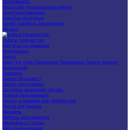
Контейнеры
Воздушно-пузырьковая плёнка
Джутовая веревка
Коробки почтовые
Крафт коробки, подарочные
Мешки
Хоби и творчество
Картины по номерам
Аппликации
Бисер
Блестки, гели, Прищепки, Проволока, Глазки, носики
Выжигание
Гравюры
Декор Пенопласт
Декор для поделок
Декупаж, кракелюр, поталь
Краски пальчиковые
Ленты и резинка для творчества
Леска для бисера
Мозайка
Наборы для квилинга
Наклейки и Стразы
Нить силиконовая