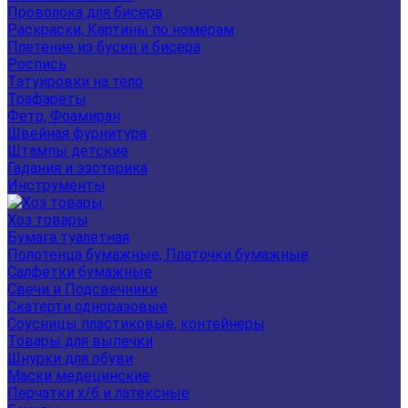
Проволока для бисера
Раскраски, Картины по номерам
Плетение из бусин и бисера
Роспись
Татуировки на тело
Трафареты
Фетр, Фоамиран
Швейная фурнитура
Штампы детские
Гадания и эзотерика
Инструменты
Хоз товары
Бумага туалетная
Полотенца бумажные, Платочки бумажные
Салфетки бумажные
Свечи и Подсвечники
Скатерти одноразовые
Соусницы пластиковые, контейнеры
Товары для выпечки
Шнурки для обуви
Маски медецинские
Перчатки х/б и латексные