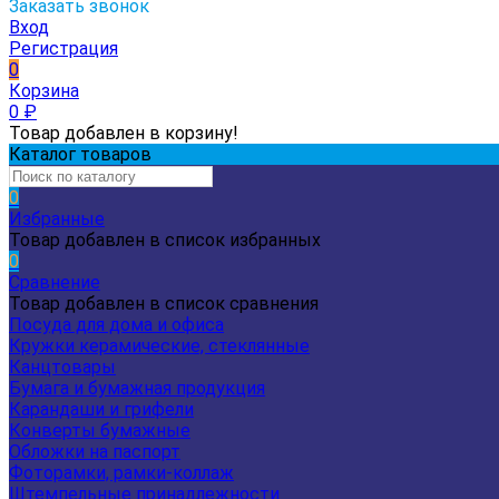
Заказать звонок
Вход
Регистрация
0
Корзина
0
₽
Товар добавлен в корзину!
Каталог товаров
0
Избранные
Товар добавлен в список избранных
0
Сравнение
Товар добавлен в список сравнения
Посуда для дома и офиса
Кружки керамические, стеклянные
Канцтовары
Бумага и бумажная продукция
Карандаши и грифели
Конверты бумажные
Обложки на паспорт
Фоторамки, рамки-коллаж
Штемпельные принадлежности