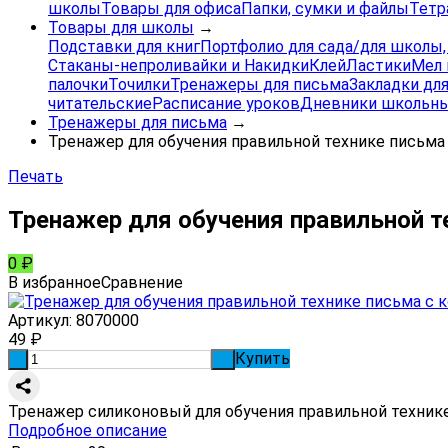
школы
Товары для офиса
Папки, сумки и файлы
Тетр
Товары для школы
→
Подставки для книг
Портфолио для сада/для школы
Стаканы-непроливайки и Накидки
Клей
Ластики
Мел 
палочки
Точилки
Тренажеры для письма
Закладки для
читательские
Расписание уроков
Дневники школьны
Тренажеры для письма
→
Тренажер для обучения правильной технике письма с
Печать
Тренажер для обучения правильной те
0
₽
В избранное
Сравнение
Артикул:
8070000
49
₽
Купить
-
+
Тренажер силиконовый для обучения правильной технике 
Подробное описание