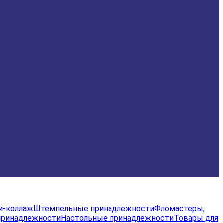
и-коллаж
Штемпельные принадлежности
Фломастеры,
принадлежности
Настольные принадлежности
Товары для