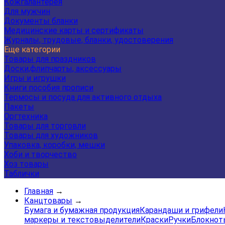
Кожгалантерея
Для мужчин
Документы бланки
Медицинские карты и сертификаты
Журналы, трудовые, бланки, удостоверения
Еще категории
Товары для праздников
Доски,флипчарты, аксессуары
Игры и игрушки
Книги пособия прописи
Термосы и посуда для активного отдыха
Пакеты
Оргтехника
Товары для торговли
Товары для художников
Упаковка, коробки, мешки
Хоби и творчество
Хоз товары
Таблички
Главная
→
Канцтовары
→
Бумага и бумажная продукция
Карандаши и грифели
маркеры и текстовыделители
Краски
Ручки
Блокнот