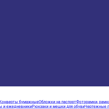
Конверты бумажные
Обложки на паспорт
Фоторамки, рамк
ы и ежедневники
Рюкзаки и мешки для обуви
Чертежные 