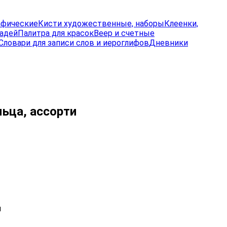
афические
Кисти художественные, наборы
Клеенки,
радей
Палитра для красок
Веер и счетные
Словари для записи слов и иероглифов
Дневники
льца, ассорти
и