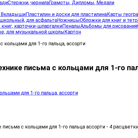
ади
Стержни, чернила
Грамоты, Дипломы, Медали
, Вкладыши
Пластилин и доски для пластилина
Карты геогр
школьный, для асфальта
Ножницы
Обложки для книг и тет
 книг, карточки-шпаргалки
Пеналы
Альбомы для рисования
е, для музыкальной школы
Картон
 кольцами для 1-го пальца, ассорти
хнике письма с кольцами для 1-го па
письма с кольцами для 1-го пальца ассорти - 4 расцветк